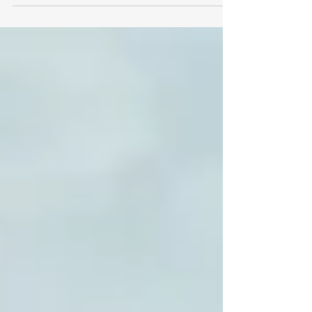
Formentor e-HYBRID: offerta limitata
Formentor...