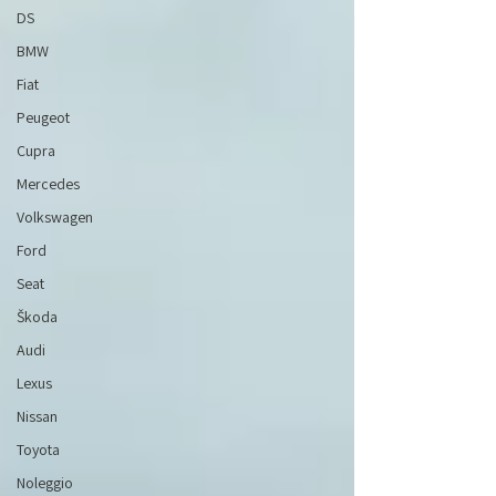
DS
BMW
Fiat
Peugeot
Cupra
Mercedes
Volkswagen
Ford
Seat
Škoda
Audi
Lexus
Nissan
Toyota
Noleggio