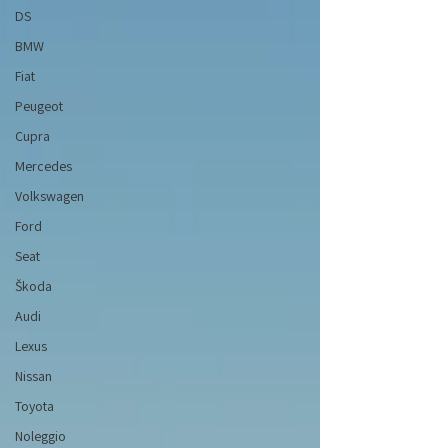
DS
BMW
Fiat
Peugeot
Cupra
Mercedes
Volkswagen
Ford
Seat
Škoda
Audi
Lexus
Nissan
Toyota
Noleggio