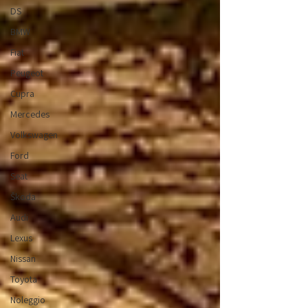
DS
BMW
Fiat
Peugeot
Cupra
Mercedes
Volkswagen
Ford
Seat
Škoda
Audi
Lexus
Nissan
Toyota
Noleggio