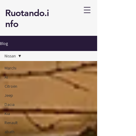
Ruotando.i
nfo
Blog
Nissan
Marchi
AI
Citroën
Jeep
Dacia
Kia
Renault
abath