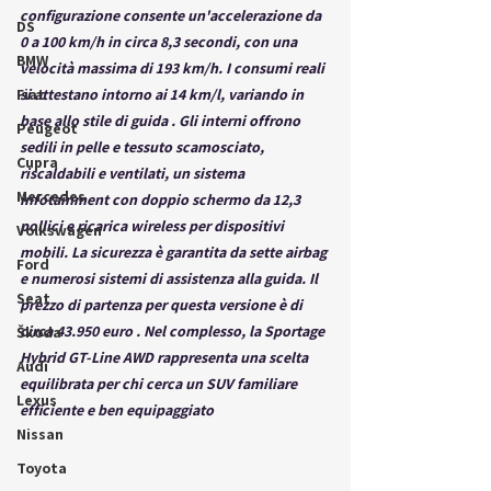
configurazione consente un'accelerazione da 
DS
0 a 100 km/h in circa 8,3 secondi, con una 
BMW
velocità massima di 193 km/h. I consumi reali 
Fiat
si attestano intorno ai 14 km/l, variando in 
base allo stile di guida . Gli interni offrono 
Peugeot
sedili in pelle e tessuto scamosciato, 
Cupra
riscaldabili e ventilati, un sistema 
Mercedes
infotainment con doppio schermo da 12,3 
pollici e ricarica wireless per dispositivi 
Volkswagen
mobili. La sicurezza è garantita da sette airbag 
Ford
e numerosi sistemi di assistenza alla guida. Il 
Seat
prezzo di partenza per questa versione è di 
circa 43.950 euro . Nel complesso, la Sportage 
Škoda
Hybrid GT-Line AWD rappresenta una scelta 
Audi
equilibrata per chi cerca un SUV familiare 
Lexus
efficiente e ben equipaggiato
Nissan
Toyota