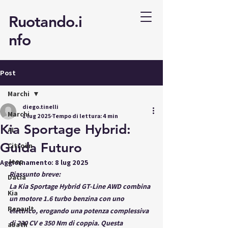
Ruotando.i
nfo
Post
Marchi
diego.tinelli
Marchi
1 lug 2025
Tempo di lettura: 4 min
Kia Sportage Hybrid:
AI
Guida Futuro
Citroën
Jeep
Aggiornamento:
8 lug 2025
Riassunto breve:
Dacia
La Kia Sportage Hybrid GT-Line AWD combina 
Kia
un motore 1.6 turbo benzina con uno 
Renault
elettrico, erogando una potenza complessiva 
di 230 CV e 350 Nm di coppia. Questa 
abath