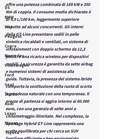
offre una potenza combinata di 169 kW e 350 
DS
Nm di coppia. Il consumo medio dichiarato è 
BMW
di 4,9 L/100 km, leggermente superiore 
Fiat
rispetto ad alcuni concorrenti. Gli interni 
della GT-Line presentano sedili in pelle 
Peugeot
sintetica riscaldati e ventilati, un sistema di 
Cupra
infotainment con doppio schermo da 12,3 
Mercedes
pollici e una ricarica wireless per dispositivi 
mobili. La sicurezza è garantita da sette airbag 
Volkswagen
e numerosi sistemi di assistenza alla 
Ford
guida. Tuttavia, la presenza del sistema ibrido 
Seat
comporta la sostituzione della ruota di scorta 
a grandezza naturale con una temporanea. Il 
Škoda
prezzo di partenza si aggira intorno ai 60.000 
Audi
euro, con una garanzia di sette anni a 
Lexus
chilometraggio illimitato. Nel complesso, la 
Nissan
Sportage Hybrid GT-Line rappresenta una 
scelta equilibrata per chi cerca un SUV 
Toyota
familiare efficiente e ben equipaggiato.