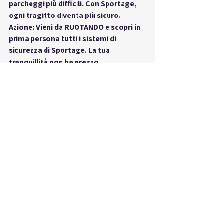
parcheggi più difficili. Con Sportage, 
ogni tragitto diventa più sicuro.
Azione: Vieni da RUOTANDO e scopri in 
prima persona tutti i sistemi di 
sicurezza di Sportage. La tua 
tranquillità non ha prezzo.
Kia Sportage interni
Attenzione: Gli interni sono ciò che 
vivrai ogni giorno, minuto dopo 
minuto.
Interesse: La Kia Sportage sorprende 
con un abitacolo curato nei dettagli. 
Display da 12,3”, plancia avvolgente, 
materiali soft-touch, sedili riscaldabili, 
illuminazione ambientale. Ogni 
viaggio diventa un’esperienza 
premium.
Desiderio: Immagina di sederti su 