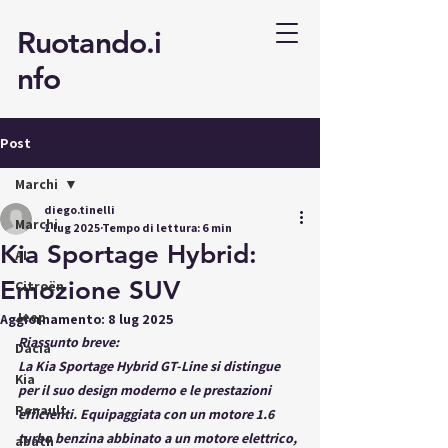
Ruotando.i
nfo
Post
Marchi
diego.tinelli
Marchi
1 lug 2025
Tempo di lettura: 6 min
Kia Sportage Hybrid:
AI
Emozione SUV
Citroën
Jeep
Aggiornamento:
8 lug 2025
Riassunto breve:
Dacia
La Kia Sportage Hybrid GT-Line si distingue 
Kia
per il suo design moderno e le prestazioni 
Renault
efficienti. Equipaggiata con un motore 1.6 
turbo benzina abbinato a un motore elettrico, 
abath