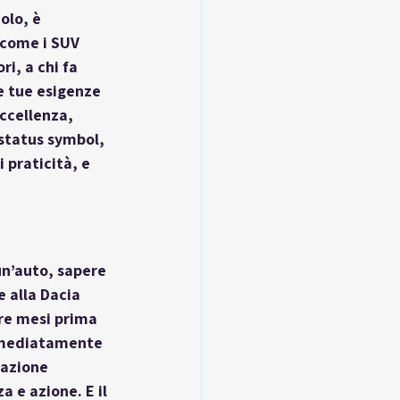
olo, è 
 come i SUV 
i, a chi fa 
e tue esigenze 
eccellenza
, 
status symbol, 
i praticità, e 
un’auto, sapere 
 alla 
Dacia 
re mesi prima 
mmediatamente 
razione 
 e azione. E il 