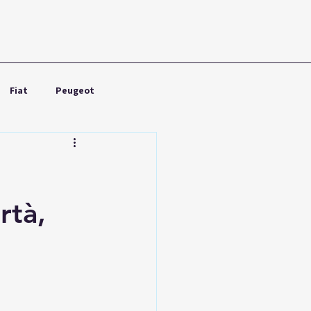
Fiat
Peugeot
Nissan
Toyota
rtà,