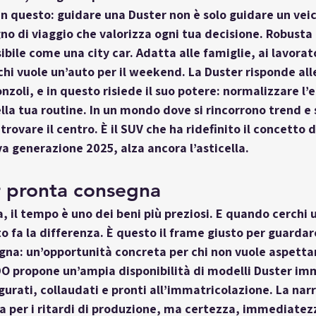
in questo: guidare una Duster non è solo guidare un veic
o di viaggio che valorizza ogni tua decisione. Robusta
ile come una city car. Adatta alle famiglie, ai lavorator
 chi vuole un’auto per il weekend. La Duster risponde all
zoli, e in questo risiede il suo potere: 
normalizzare l’
la tua routine. In un mondo dove si rincorrono trend e 
itrovare il centro. È il SUV che ha ridefinito il concetto d
va generazione 2025, alza ancora l’asticella.
r pronta consegna
a, il tempo è uno dei beni più preziosi. E quando cerchi 
o fa la differenza. È questo il frame giusto per guardare
egna
: un’opportunità concreta per chi non vuole aspetta
O propone un’ampia disponibilità di modelli Duster i
igurati, collaudati e pronti all’immatricolazione. La nar
a per i ritardi di produzione, ma certezza, immediatezza