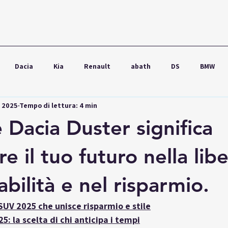
Dacia
Kia
Renault
abath
DS
BMW
g 2025
Tempo di lettura: 4 min
wagen
Ford
Seat
Škoda
Audi
Lexus
 Dacia Duster significa
e il tuo futuro nella libe
dabilità e nel risparmio.
 SUV 2025 che unisce risparmio e stile
5: la scelta di chi anticipa i tempi