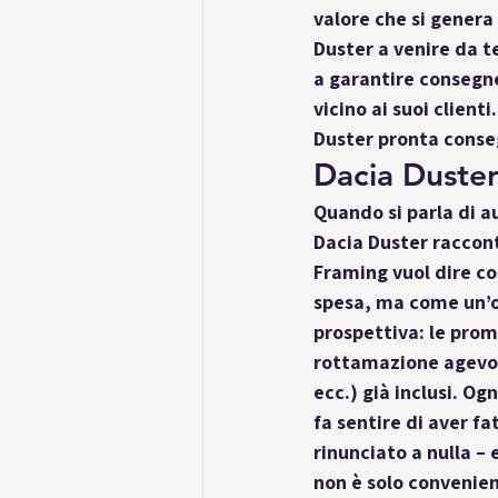
valore che si genera 
Duster a venire da t
a garantire consegne
vicino ai suoi clienti
Duster pronta cons
Dacia Duster
Quando si parla di au
Dacia Duster
 raccon
Framing vuol dire co
spesa, ma come un’
prospettiva: le prom
rottamazione agevola
ecc.) già inclusi. Og
fa sentire di aver fa
rinunciato a nulla – 
non è solo convenien