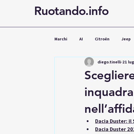
Ruotando.info
Marchi
AI
Citroën
Jeep
diego.tinelli
21 lu
Cupra
Mercedes
Volks
Scegliere
Noleggio
inquadrar
nell’affi
Dacia Duster: il
Dacia Duster 202