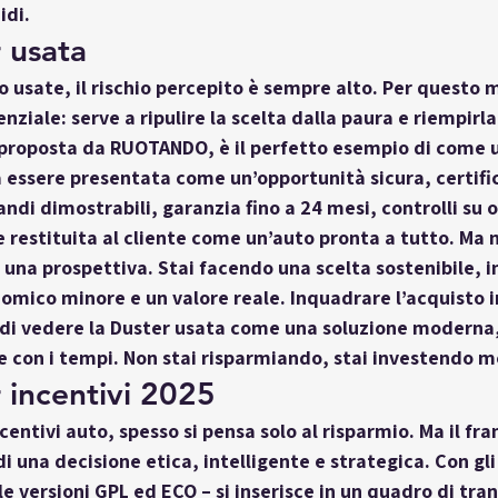
idi.
 usata
 usate, il rischio percepito è sempre alto. Per questo mo
nziale: serve a 
ripulire la scelta dalla paura
 e riempirla
 proposta da RUOTANDO, è il perfetto esempio di come u
 essere presentata come 
un’opportunità sicura, certifi
andi dimostrabili, garanzia fino a 24 mesi, controlli su o
e restituita al cliente come un’auto pronta a tutto. Ma n
 una 
prospettiva
. Stai facendo una scelta sostenibile, i
mico minore e un valore reale. Inquadrare l’acquisto i
 di vedere la Duster usata come una soluzione moderna,
 con i tempi. Non stai risparmiando, stai investendo m
 incentivi 2025
centivi auto, spesso si pensa solo al risparmio. Ma il fr
i 
una decisione etica, intelligente e strategica
. Con gli
lle versioni GPL ed ECO – si inserisce in un quadro di tran