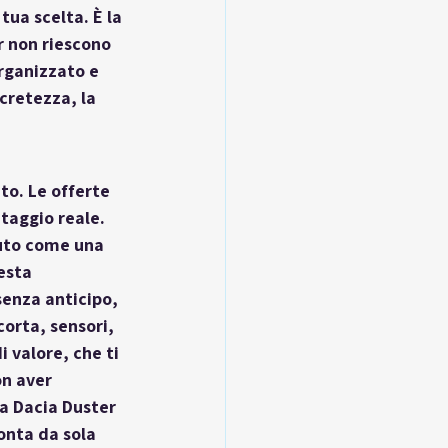
 tua scelta. È la 
r non riescono 
rganizzato e 
ncretezza, la 
ato
. Le 
offerte 
taggio reale. 
suto come una 
esta 
senza anticipo, 
orta, sensori, 
i valore
, che ti 
on aver 
La Dacia Duster 
onta da sola 