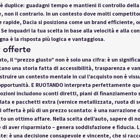
è duplice: 
guadagni tempo
 e 
mantieni il controllo
 della
e, non il contrario. In un contesto dove molti competito
 rapide, Dacia si posiziona come un brand efficiente, o
. Se inquadri la tua scelta in base alla velocità e alla co
egna
 è la risposta più logica e vantaggiosa.
 offerte
to, il “prezzo giusto” non è solo una cifra: è un 
signific
tano una storia fatta di accessibilità, trasparenza e van
struire un contesto mentale in cui l’acquisto non è vis
opportunità. E RUOTANDO interpreta perfettamente qu
ozioni includono sconti diretti, piani di finanziamento 
ta e pacchetti extra (vernice metallizzata, ruota di sc
ni offerta è più di un prezzo scontato: è una 
narrazione d
tto un ottimo affare. Nella scelta dell’auto, sapere di n
e di aver risparmiato – genera soddisfazione e fiducia. 
te: è una decisione consapevole e vincente, che si racc