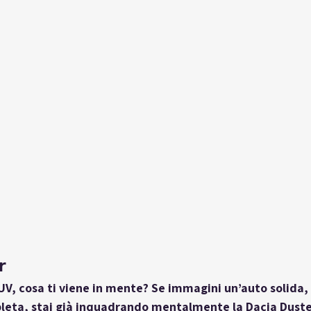
r
V, cosa ti viene in mente? Se immagini un’auto solida, 
eta, stai già inquadrando mentalmente la 
Dacia Duste