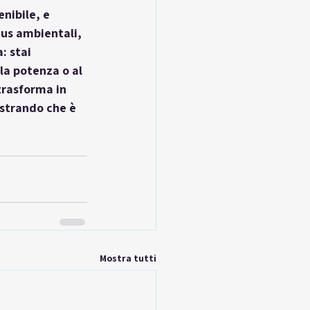
nibile, e 
us ambientali, 
a
: stai 
la potenza o al 
trasforma in 
strando che è 
Mostra tutti