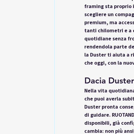
framing sta proprio 
scegliere un compagn
premium, ma accessib
tanti chilometri e a
quotidiane senza fron
rendendola parte del
la Duster ti aiuta a r
che oggi, con la nuo
Dacia Duste
Nella vita quotidian
che puoi averla subit
Duster pronta cons
di guidare. RUOTAND
disponibili, già conf
cambia: non più ansi