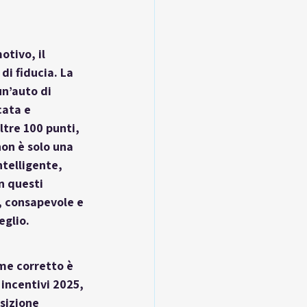
tivo, il 
 di fiducia. La 
n’auto di 
cata e 
ltre 100 punti, 
on è solo una 
ntelligente, 
n questi 
 consapevole e 
eglio.
ame corretto è 
 
incentivi 2025
, 
sizione 