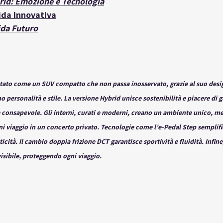
rid: Emozione e Tecnologia
ida Innovativa
ida Futuro
ntato come un SUV compatto che non passa inosservato, grazie al suo desig
o personalità e stile. La versione Hybrid unisce sostenibilità e piacere di 
consapevole. Gli interni, curati e moderni, creano un ambiente unico, men
i viaggio in un concerto privato. Tecnologie come l’e-Pedal Step semplifi
cità. Il cambio doppia frizione DCT garantisce sportività e fluidità. Infine,
isibile, proteggendo ogni viaggio.