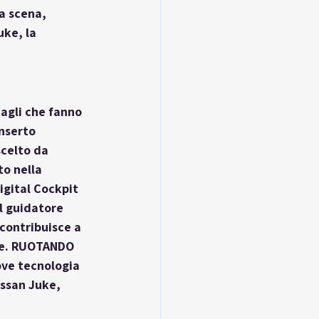
a scena, 
ke, la 
agli che fanno 
nserto 
scelto da 
to nella 
igital Cockpit 
l guidatore 
contribuisce a 
te. RUOTANDO 
ove tecnologia 
issan Juke, 