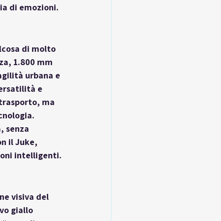
lia di emozioni.
lcosa di molto 
zza, 1.800 mm 
gilità urbana e 
rsatilità e 
trasporto, ma 
cnologia. 
, senza 
n il Juke, 
ni intelligenti.
ne visiva del 
vo giallo 