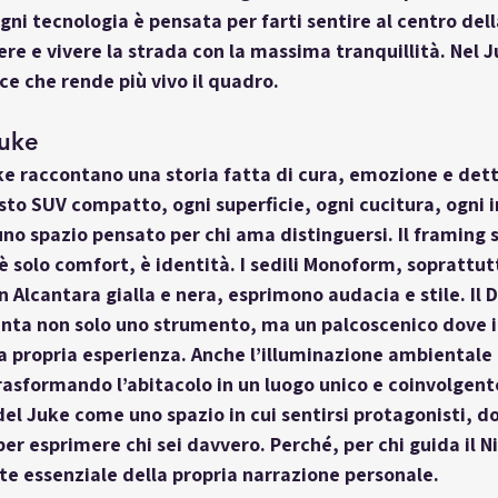
gni tecnologia è pensata per farti sentire al centro dell
re e vivere la strada con la massima tranquillità. Nel Ju
ce che rende più vivo il quadro.
Juke
uke raccontano una storia fatta di cura, emozione e dett
esto SUV compatto, ogni superficie, ogni cucitura, ogni i
uno spazio pensato per chi ama distinguersi. Il framing 
è solo comfort, è identità. I sedili Monoform, soprattut
 Alcantara gialla e nera, esprimono audacia e stile. Il D
venta non solo uno strumento, ma un palcoscenico dove i
a propria esperienza. Anche l’illuminazione ambientale 
rasformando l’abitacolo in un luogo unico e coinvolgen
 del Juke come uno spazio in cui sentirsi protagonisti, d
er esprimere chi sei davvero. Perché, per chi guida il N
rte essenziale della propria narrazione personale.