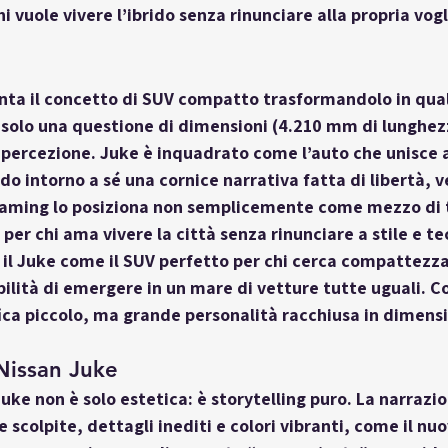
hi vuole vivere l’ibrido senza rinunciare alla propria vog
enta il concetto di SUV compatto trasformandolo in qua
è solo una questione di dimensioni (4.210 mm di lunghe
 percezione. Juke è inquadrato come l’auto che unisce a
do intorno a sé una cornice narrativa fatta di libertà, ve
raming lo posiziona non semplicemente come mezzo di 
per chi ama vivere la città senza rinunciare a stile e te
l Juke come il SUV perfetto per chi cerca compattezza
bilità di emergere in un mare di vetture tutte uguali. Co
ca piccolo, ma grande personalità racchiusa in dimensio
Nissan Juke
Juke non è solo estetica: è storytelling puro. La narrazio
 scolpite, dettagli inediti e colori vibranti, come il nuo