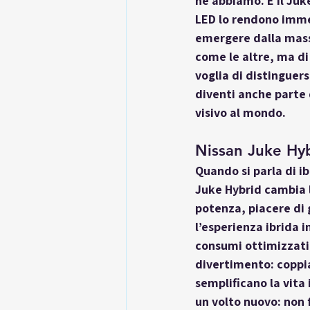
ne abbiamo. E il Juke
LED lo rendono imme
emergere dalla massa
come le altre, ma di
voglia di distinguer
diventi anche parte 
visivo al mondo.
Nissan Juke Hy
Quando si parla di ib
Juke Hybrid cambia l
potenza, piacere di 
l’esperienza ibrida i
consumi ottimizzati f
divertimento: coppi
semplificano la vita 
un volto nuovo: non 