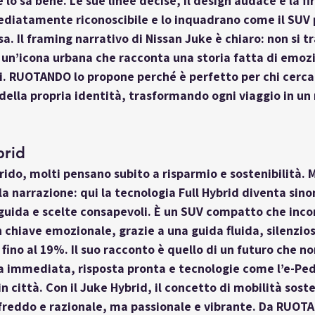
 lo sa bene. Le sue linee decise, il design audace e la f
diatamente riconoscibile e lo inquadrano come il SUV p
. Il framing narrativo di Nissan Juke è chiaro: non si tr
 un’icona urbana che racconta una storia fatta di emozi
si. RUOTANDO lo propone perché è perfetto per chi cerca
della propria identità, trasformando ogni viaggio in un
brid
rido, molti pensano subito a risparmio e sostenibilità. M
a narrazione: qui la tecnologia Full Hybrid diventa sino
guida e scelte consapevoli. È un SUV compatto che incor
n chiave emozionale, grazie a una guida fluida, silenzios
ino al 19%. Il suo racconto è quello di un futuro che non
a immediata, risposta pronta e tecnologie come l’e-Ped
in città. Con il Juke Hybrid, il concetto di mobilità sost
freddo e razionale, ma passionale e vibrante. Da RUOTA