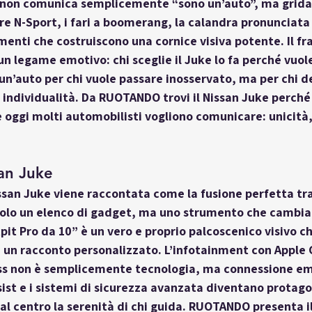
 non comunica semplicemente “sono un’auto”, ma grida 
re N-Sport, i fari a boomerang, la calandra pronunciata e
ementi che costruiscono una cornice visiva potente. Il fr
n legame emotivo: chi sceglie il Juke lo fa perché vuole
un’auto per chi vuole passare inosservato, ma per chi d
 individualità. Da RUOTANDO trovi il Nissan Juke perché
oggi molti automobilisti vogliono comunicare: unicità, 
an Juke
ssan Juke viene raccontata come la fusione perfetta tr
solo un elenco di gadget, ma uno strumento che cambia 
kpit Pro da 10” è un vero e proprio palcoscenico visivo c
 un racconto personalizzato. L’infotainment con Apple 
ss non è semplicemente tecnologia, ma connessione emo
st e i sistemi di sicurezza avanzata diventano protagon
l centro la serenità di chi guida. RUOTANDO presenta il