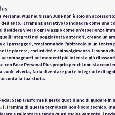
lus
 Personal Plus nel Nissan Juke non è solo un accessorio:
 dell’auto. Il framing narrativo lo inquadra come una 
 desidera vivere ogni viaggio come un’esperienza immer
i quelli integrati nei poggiatesta anteriori, creano un a
a e i passeggeri, trasformando l’abitacolo in un teatro p
ette piacere, esclusività e coinvolgimento. Il suono di
 accompagnarti nei momenti più intensi o più rilassan
ke con Bose Personal Plus proprio per chi non si acconte
 vuole viverla, farla diventare parte integrante di ogni 
racconta la tua storia.
-Pedal Step trasforma il gesto quotidiano di guidare in 
. Il framing di questa tecnologia non è solo tecnico, m
celerare e rallentare usando quasi esclusivamente il peda