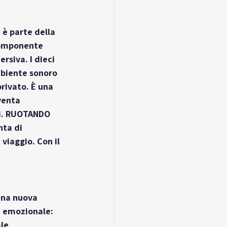
 è parte della 
componente 
siva. I dieci 
mbiente sonoro 
rivato. È una 
venta 
ti. RUOTANDO 
nta di 
viaggio. Con il 
una nuova 
a emozionale: 
le 