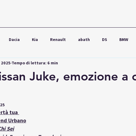
Dacia
Kia
Renault
abath
DS
BMW
g 2025
Tempo di lettura: 6 min
wagen
Ford
Seat
Škoda
Audi
Lexus
issan Juke, emozione a 
025
ertà tua
end Urbano
hi Sei