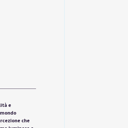
ità e 
l mondo 
ercezione che 