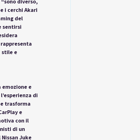
“sono diverso, 
 i cerchi Akari 
aming del 
 sentirsi 
esidera 
 rappresenta 
stile e 
a emozione e 
l’esperienza di 
he trasforma 
CarPlay e 
tiva con il 
isti di un 
 Nissan Juke 