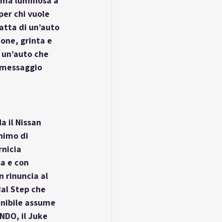
irma luminosa a 
er chi vuole 
atta di un’auto 
one, grinta e 
 un’auto che 
 messaggio 
a il Nissan 
nimo di 
nicia 
a e con 
 rinuncia al 
al Step che 
enibile assume 
NDO, il Juke 