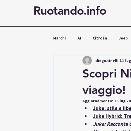
Ruotando.info
Marchi
AI
Citroën
Jeep
diego.tinelli
11 lu
Cupra
Mercedes
Volks
Scopri N
Noleggio
viaggio!
Aggiornamento:
15 lug 2
Juke: stile e lib
Juke Hybrid: Tr
Juke: Racconta C