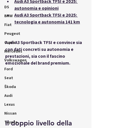
Audi A3 Sportback TFSI e 2025: 
DS
autonomia e opinioni
Audi A3 Sportback TFSI e 2025: 
BMW
tecnologia e autonomia 141 km
Fiat
Peugeot
Audi A3 Sportback TFSI e convince sia 
Cupra
con dati concreti su autonomia e 
Mercedes
prestazioni, sia con il fascino 
Volkswagen
emozionale del brand premium.
Ford
Seat
Škoda
Audi
Lexus
Nissan
Il doppio livello della 
Toyota