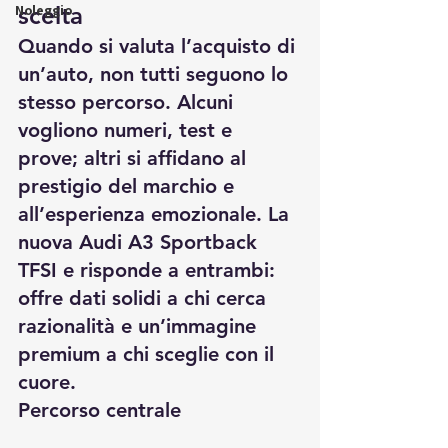
Noleggio
scelta
Quando si valuta l’acquisto di 
un’auto, non tutti seguono lo 
stesso percorso. Alcuni 
vogliono numeri, test e 
prove; altri si affidano al 
prestigio del marchio e 
all’esperienza emozionale. La 
nuova Audi A3 Sportback 
TFSI e risponde a entrambi: 
offre dati solidi a chi cerca 
razionalità e un’immagine 
premium a chi sceglie con il 
cuore.
Percorso centrale 