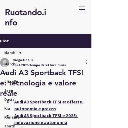
Ruotando.i
nfo
Post
Marchi
diego.tinelli
Marchi
5 set 2025
Tempo di lettura: 3 min
Audi A3 Sportback TFSI
AI
e: tecnologia e valore
Citroën
Jeep
reale
Dacia
Audi A3 Sportback TFSI e: offerte, 
Kia
autonomia e prezzo
Audi A3 Sportback TFSI e 2025: 
Renault
innovazione e autonomia
abath