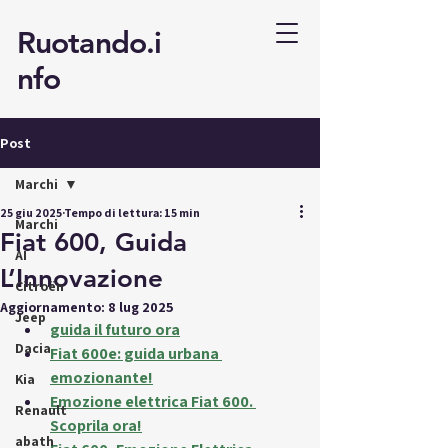
Ruotando.i
nfo
Post
Marchi
25 giu 2025
Tempo di lettura: 15 min
Marchi
Fiat 600, Guida
AI
L’Innovazione
Citroën
Aggiornamento:
8 lug 2025
Jeep
guida il futuro ora
Dacia
Fiat 600e: guida urbana 
emozionante!
Kia
Emozione elettrica Fiat 600. 
Renault
Scoprila ora!
abath