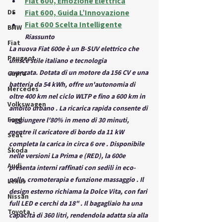
Fiat 600, Emozione Elettrica
DS
Fiat 600, Guida L’Innovazione
Fiat 600 Scelta Intelligente
BMW
Riassunto
Fiat
La nuova Fiat 600e è un B-SUV elettrico che 
Peugeot
unisce stile italiano e tecnologia 
avanzata. Dotata di un motore da 156 CV e una 
Cupra
batteria da 54 kWh, offre un'autonomia di 
Mercedes
oltre 400 km nel ciclo WLTP e fino a 600 km in 
Volkswagen
ambito urbano . La ricarica rapida consente di 
Ford
raggiungere l'80% in meno di 30 minuti, 
mentre il caricatore di bordo da 11 kW 
Seat
completa la carica in circa 6 ore . Disponibile 
Škoda
nelle versioni La Prima e (RED), la 600e 
Audi
presenta interni raffinati con sedili in eco-
pelle, cromoterapia e funzione massaggio . Il 
Lexus
design esterno richiama la Dolce Vita, con fari 
Nissan
full LED e cerchi da 18" . Il bagagliaio ha una 
Toyota
capacità di 360 litri, rendendola adatta sia alla 