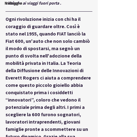
Noleggio
città che ai viaggi fuori porta .
Ogni rivoluzione inizia con chi ha il 
coraggio di guardare oltre. Così è 
stato nel 1955, quando FIAT lanciò la 
Fiat 600
, un'auto che non solo cambiò 
il modo di spostarsi, ma segnò un 
punto di svolta nell'adozione della 
mobilità privata in Italia. La Teoria 
della Diffusione delle Innovazioni di 
Everett Rogers ci aiuta a comprendere 
come questo piccolo gioiello abbia 
conquistato prima i cosiddetti 
“innovatori”, coloro che vedono il 
potenziale prima degli altri. I primi a 
scegliere la 600 furono sognatori, 
lavoratori intraprendenti, giovani 
famiglie pronte a scommettere su un 
futuro dinamico. Grazie alla sua 