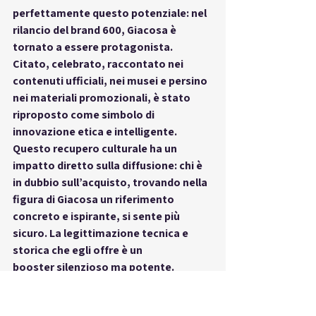
perfettamente questo potenziale: nel 
rilancio del brand 600, Giacosa è 
tornato a essere protagonista. 
Citato, celebrato, raccontato nei 
contenuti ufficiali, nei musei e persino 
nei materiali promozionali, è stato 
riproposto come 
simbolo di 
innovazione etica e intelligente
. 
Questo recupero culturale ha un 
impatto diretto sulla diffusione: chi è 
in dubbio sull’acquisto, trovando nella 
figura di Giacosa un riferimento 
concreto e ispirante, si sente più 
sicuro. La legittimazione tecnica e 
storica che egli offre è un 
booster
 silenzioso ma potente. 
L’innovazione, per essere adottata, 
deve avere volti riconoscibili. E in casa 