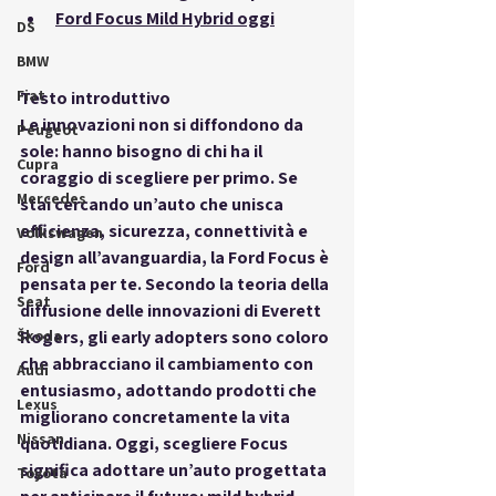
Ford Focus Mild Hybrid oggi
DS
BMW
Fiat
Testo introduttivo
Le innovazioni non si diffondono da 
Peugeot
sole: hanno bisogno di chi ha il 
Cupra
coraggio di scegliere per primo. Se 
Mercedes
stai cercando un’auto che unisca 
efficienza, sicurezza, connettività e 
Volkswagen
design all’avanguardia, la 
Ford Focus
 è 
Ford
pensata per te. Secondo la teoria della 
Seat
diffusione delle innovazioni di Everett 
Škoda
Rogers, gli early adopters sono coloro 
che abbracciano il cambiamento con 
Audi
entusiasmo, adottando prodotti che 
Lexus
migliorano concretamente la vita 
Nissan
quotidiana. Oggi, scegliere Focus 
significa adottare un’auto progettata 
Toyota