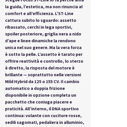
la guida, l’estetica, ma non rinuncia al 
comfort e all’efficienza. L’ST-Line 
cattura subito lo sguardo: 
assetto 
ribassato
, 
cerchi in lega sportivi
, 
spoiler posteriore
, 
griglia nera a nido 
d’ape
 e linee dinamiche la rendono 
unica nel suo genere. Ma la vera forza 
è sotto la pelle. L’assetto è tarato per 
offrire reattività e controllo, lo sterzo 
è diretto, la risposta del motore è 
brillante — soprattutto nelle versioni 
Mild Hybrid da 125 o 155 CV. Il cambio 
automatico a doppia frizione 
disponibile in opzione completa un 
pacchetto che coniuga piacere e 
praticità. All’interno, il DNA sportivo 
continua: 
volante con cuciture rosse
, 
sedili sagomati
, 
pedaliera in alluminio
, 