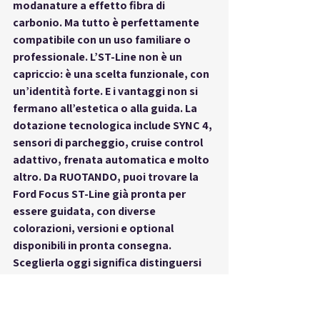
modanature a effetto fibra di 
carbonio
. Ma tutto è perfettamente 
compatibile con un uso familiare o 
professionale. L’ST-Line non è un 
capriccio: è una scelta funzionale, con 
un’identità forte. E i vantaggi non si 
fermano all’estetica o alla guida. La 
dotazione tecnologica include SYNC 4, 
sensori di parcheggio, cruise control 
adattivo, frenata automatica e molto 
altro. Da 
RUOTANDO
, puoi trovare la 
Ford Focus ST-Line
 già pronta per 
essere guidata, con diverse 
colorazioni, versioni e optional 
disponibili in 
pronta consegna
. 
Sceglierla oggi significa distinguersi 
prima degli altri, con una vettura che 
interpreta l’innovazione non come 
fine a sé stessa, ma come mezzo per 