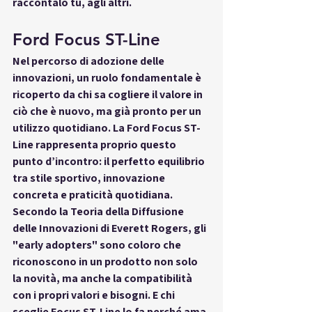
raccontalo tu, agli altri.
Ford Focus ST-Line
Nel percorso di adozione delle 
innovazioni, un ruolo fondamentale è 
ricoperto da chi sa cogliere il valore in 
ciò che è nuovo, ma già pronto per un 
utilizzo quotidiano. La 
Ford Focus ST-
Line
 rappresenta proprio questo 
punto d’incontro: il perfetto equilibrio 
tra stile sportivo, innovazione 
concreta e praticità quotidiana. 
Secondo la 
Teoria della Diffusione 
delle Innovazioni di Everett Rogers
, gli 
"early adopters" sono coloro che 
riconoscono in un prodotto non solo 
la novità, ma anche la compatibilità 
con i propri valori e bisogni. E chi 
sceglie Focus ST-Line lo fa perché ama 