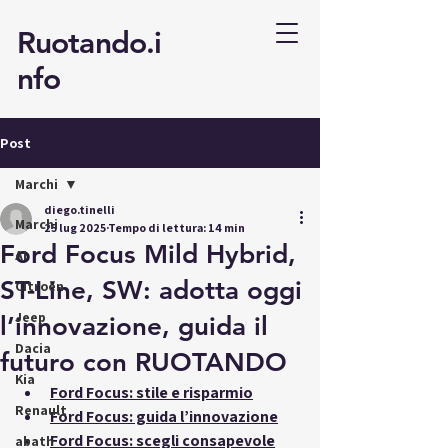
Ruotando.i
nfo
Post
Marchi
diego.tinelli
Marchi
25 lug 2025
Tempo di lettura: 14 min
Ford Focus Mild Hybrid,
AI
ST-Line, SW: adotta oggi
Citroën
Jeep
l’innovazione, guida il
Dacia
futuro con RUOTANDO
Kia
Ford Focus: stile e risparmio
Renault
Ford Focus: guida l’innovazione
Ford Focus: scegli consapevole
abath