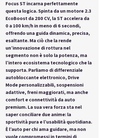
Focus ST incarna perfettamente 
questa logica. Spinta da un motore 2.3 
EcoBoost da 
280 CV
, la ST accelera da 
0 a 100 km/h in meno di 6 secondi, 
offrendo una guida dinamica, precisa, 
esaltante. Ma ciò che la rende 
un’
innovazione di rottura
 nel 
segmento non è solo la potenza, ma 
l’intero ecosistema tecnologico che la 
supporta. Parliamo di 
differenziale 
autobloccante elettronico
, 
Drive 
Mode personalizzabili
, 
sospensioni 
adattive
, freni maggiorati, ma anche 
comfort e connettività da auto 
premium. La sua vera forza sta nel 
saper conciliare due anime: la 
sportività pura e l’usabilità quotidiana. 
È l’auto per chi ama guidare, ma non 
vuole compromessi in termini di 