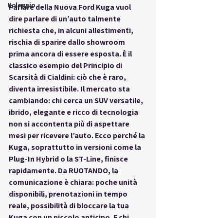
Noleggio
Parlare della 
Nuova Ford Kuga
 vuol 
dire parlare di un’auto talmente 
richiesta che, in alcuni allestimenti, 
rischia di sparire dallo showroom 
prima ancora di essere esposta. È il 
classico esempio del Principio di 
Scarsità di Cialdini: ciò che è raro, 
diventa irresistibile. Il mercato sta 
cambiando: chi cerca un SUV versatile, 
ibrido, elegante e ricco di tecnologia 
non si accontenta più di aspettare 
mesi per ricevere l’auto. Ecco perché la 
Kuga, soprattutto in versioni come la 
Plug-In Hybrid o la ST-Line, finisce 
rapidamente. Da RUOTANDO, la 
comunicazione è chiara: poche unità 
disponibili, prenotazioni in tempo 
reale, possibilità di bloccare la tua 
Kuga con un piccolo anticipo. E chi 