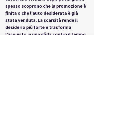
spesso scoprono che la promozione è 
finita o che l’auto desiderata è già 
stata venduta. La scarsità rende il 
desiderio più forte e trasforma 
l’acquisto in una sfida contro il tempo. 
Da RUOTANDO, non giochiamo su falsi 
allarmi: quando diciamo che ci sono 
poche unità o offerte in scadenza, è la 
verità. Per questo, se vuoi la tua Kuga 
alle migliori condizioni, la parola 
d’ordine è una sola: 
agisci ora
.
 Ford Kuga interni e comfort
Persino gli 
interni e il comfort della 
Ford Kuga
 diventano un elemento di 
scarsità quando si tratta di scegliere 
la configurazione perfetta. E non è 
solo marketing: molte finiture, colori 