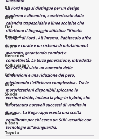
Riassunto
DS
La Ford Kuga si distingue per un design 
moderno e dinamico, caratterizzato dalla 
BMW
calandra trapezoidale e linee scolpite che 
Fiat
riflettono il linguaggio stilistico "Kinetic 
Peugeot
Design" di Ford . All'interno, l'abitacolo offre 
finiture curate e un sistema di infotainment 
Cupra
avanzato, garantendo comfort e 
Mercedes
connettività. La terza generazione, introdotta 
Volkswagen
nel 2019, ha visto un aumento delle 
Ford
dimensioni e una riduzione del peso, 
migliorando l'efficienza complessiva . Tra le 
Seat
motorizzazioni disponibili spiccano le 
Škoda
versioni ibride, inclusa la plug-in hybrid, che 
Audi
ha ottenuto notevoli successi di vendita in 
Europa . La Kuga rappresenta una scelta 
Lexus
equilibrata per chi cerca un SUV versatile con 
Nissan
tecnologie all'avanguardia.
Toyota