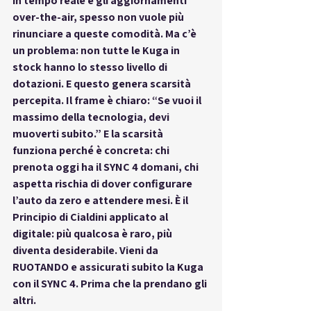
in tempo reale e gli aggiornamenti 
over-the-air, spesso non vuole più 
rinunciare a queste comodità. Ma c’è 
un problema: non tutte le Kuga in 
stock hanno lo stesso livello di 
dotazioni. E questo genera scarsità 
percepita. Il frame è chiaro: “Se vuoi il 
massimo della tecnologia, devi 
muoverti subito.” E la scarsità 
funziona perché è concreta: chi 
prenota oggi ha il SYNC 4 domani, chi 
aspetta rischia di dover configurare 
l’auto da zero e attendere mesi. È il 
Principio di Cialdini applicato al 
digitale: più qualcosa è raro, più 
diventa desiderabile. Vieni da 
RUOTANDO e assicurati subito la Kuga 
con il SYNC 4. Prima che la prendano gli 
altri.