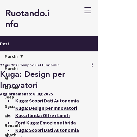
Ruotando.i
nfo
Post
Marchi
27 giu 2025
Tempo di lettura: 8 min
Marchi
Kuga: Design per
AI
Innovatori
Citroën
Aggiornamento:
8 lug 2025
Jeep
Kuga: Scopri Dati Autonomia
Dacia
Kuga: Design per Innovatori
Kuga Ibrida: Oltre i Limiti
Kia
Ford Kuga: Emozione Ibrida
Renault
Kuga: Scopri Dati Autonomia
abath