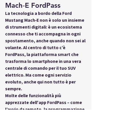
Mach‑E FordPass
La tecnologia a bordo della 
Ford 
Mustang Mach‑E
 non è solo un insieme 
di strumenti digitali: è 
un ecosistema 
connesso
 che ti accompagna in ogni 
spostamento, anche quando non sei al 
volante. Al centro di tutto c’è 
FordPass
, la piattaforma smart che 
trasforma lo smartphone in una vera 
centrale di comando per il tuo SUV 
elettrico. Ma come ogni servizio 
evoluto, anche qui 
non tutto è per 
sempre
.
Molte delle funzionalità più 
apprezzate dell'app FordPass – come 
l’avvio da remoto, la programmazione 
della ricarica, la localizzazione in 
tempo reale, la gestione dei consumi e 