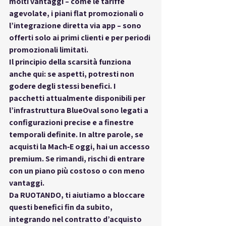
molti vantaggi – come le tariffe 
agevolate, i piani flat promozionali o 
l’integrazione diretta via app – sono 
offerti 
solo ai primi clienti
 e per periodi 
promozionali limitati.
Il principio della scarsità funziona 
anche qui: se aspetti, potresti non 
godere degli stessi benefici. I 
pacchetti attualmente disponibili per 
l’infrastruttura BlueOval sono 
legati a 
configurazioni precise e a finestre 
temporali definite
. In altre parole, se 
acquisti la Mach‑E oggi, hai un accesso 
premium. Se rimandi, rischi di entrare 
con un piano più costoso o con meno 
vantaggi.
Da 
RUOTANDO
, ti aiutiamo a bloccare 
questi benefici fin da subito, 
integrando nel contratto d’acquisto 