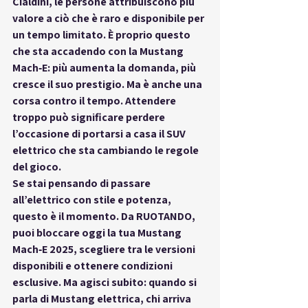
Cialdini
, le persone attribuiscono più 
valore a ciò che è raro e disponibile per 
un tempo limitato. È proprio questo 
che sta accadendo con la Mustang 
Mach‑E: 
più aumenta la domanda, più 
cresce il suo prestigio
. Ma è anche una 
corsa contro il tempo. Attendere 
troppo può significare perdere 
l’occasione di portarsi a casa il SUV 
elettrico che sta cambiando le regole 
del gioco.
Se stai pensando di passare 
all’elettrico con stile e potenza, 
questo è il momento. Da 
RUOTANDO
, 
puoi bloccare oggi la tua 
Mustang 
Mach‑E 2025
, scegliere tra le versioni 
disponibili e ottenere condizioni 
esclusive. Ma agisci subito: quando si 
parla di 
Mustang elettrica
, chi arriva 