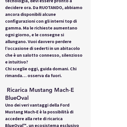
tecnologia, devi essere pronto a 
decidere ora. Da 
RUOTANDO
, abbiamo 
ancora disponibili alcune 
configurazioni con gli interni top di 
gamma. Ma le richieste aumentano 
ogni giorno, e le consegne si 
allungano. Vuoi davvero perdere 
l’occasione di sederti in un abitacolo 
che è un salotto connesso, silenzioso 
e intuitivo?
Chi sceglie oggi, guida domani. Chi 
rimanda… osserva da fuori.
 Ricarica Mustang Mach‑E 
BlueOval
Uno dei veri vantaggi della 
Ford 
Mustang Mach‑E
 è la possibilità di 
accedere alla 
rete di ricarica 
BlueOval™
, un ecosistema esclusivo 