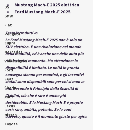
Mustang Mach-E 2025 elettrica
DS
Ford Mustang Mach-E 2025
BMW
Fiat
Testo introduttivo
Peugeot
La 
Ford Mustang Mach‑E 2025
 non è solo un 
Cupra
SUV elettrico. È una rivoluzione nel mondo 
Mercedes
della mobilità, ed è anche una delle auto più 
richieste del momento. Ma attenzione: la 
Volkswagen
disponibilità è limitata
. Le unità in pronta 
Ford
consegna stanno per esaurirsi, e gli 
incentivi 
Seat
statali
 sono disponibili solo per chi si muove 
Škoda
ora. Secondo il 
Principio della Scarsità di 
Cialdini
, ciò che è raro è anche più 
Audi
desiderabile. E la Mustang Mach‑E è proprio 
Lexus
così: rara, ambita, potente. Se la vuoi 
Nissan
davvero, questo è il momento giusto per agire.
Toyota