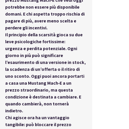
prezzo Mustang Mach‑E
 che vedi oggi 
potrebbe non essere più disponibile 
domani. E chi aspetta troppo rischia di 
pagare di più, avere meno scelta e 
perdere gli incentivi.
Il principio della scarsità gioca su due 
leve psicologiche fortissime: 
urgenza
 e 
perdita potenziale
. Ogni 
giorno in più può significare 
l’esaurimento di una versione in stock, 
la scadenza di un’offerta o il ritiro di 
uno sconto. Oggi puoi ancora portarti 
a casa una Mustang Mach‑E a un 
prezzo straordinario, ma questa 
condizione è destinata a cambiare. E 
quando cambierà, 
non tornerà 
indietro
.
Chi agisce ora ha un vantaggio 
tangibile: può bloccare il prezzo 