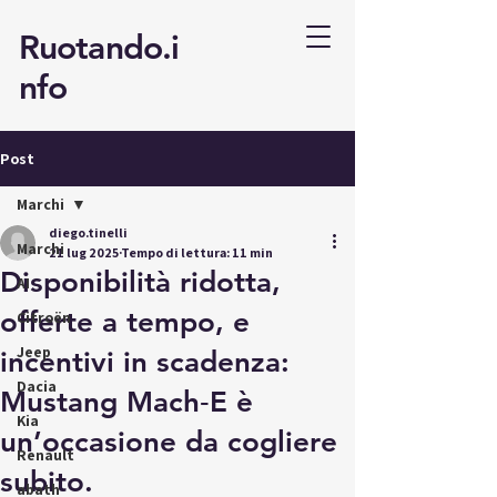
Ruotando.i
nfo
Post
Marchi
diego.tinelli
Marchi
21 lug 2025
Tempo di lettura: 11 min
Disponibilità ridotta,
AI
offerte a tempo, e
Citroën
Jeep
incentivi in scadenza:
Dacia
Mustang Mach‑E è
Kia
un’occasione da cogliere
Renault
subito.
abath