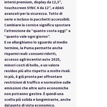
interni premium
, 
display da 12,3”
, 
touchscreen SYNC 4 da 12”
, e 
ADAS 
avanzati
 per la sicurezza. Tutto di 
serie o incluso in pacchetti accessibili. 
Cambiare la cornice significa 
spostare 
l’attenzione da “quanto costa oggi” a 
“quanto vale ogni giorno”
.
E se allarghiamo lo sguardo al medio 
termine, la Puma permette anche 
risparmi reali
: consumi ridotti, 
accesso agli 
incentivi auto 2025
, 
minori costi di bollo, e un valore 
residuo più alto rispetto a molte rivali. 
In più, è già pronta per affrontare 
restrizioni di traffico e normative sulle 
emissioni che altre auto economiche 
non potranno gestire. È quindi una 
scelta più solida e lungimirante
, anche 
dal punto di vista economico.