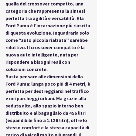
quella del 
crossover compatto
, una 
categoria che rappresenta la sintesi 
perfetta tra agilità e versatilità. E la 
Ford Puma
 è l’incarnazione più riuscita 
di questa evoluzione. Inquadrarla solo 
come “auto piccola rialzata” sarebbe 
riduttivo. Il crossover compatto è 
la 
nuova auto intelligente
, nata per 
rispondere a bisogni reali con 
soluzioni concrete.
Basta pensare alle dimensioni della 
Ford Puma: lunga poco più di 4 metri, è 
perfetta per destreggiarsi nel traffico 
e nei parcheggi urbani. Ma grazie alla 
seduta alta, allo spazio interno ben 
distribuito e al bagagliaio da 456 litri 
(espandibile fino a 1.126 litri), offre lo 
stesso comfort e la stessa capacità di 
carico di veicoli molto più grandi. Il 