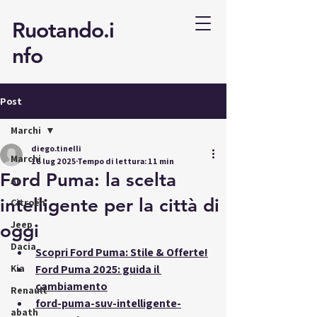
Ruotando.i
nfo
Post
Marchi
diego.tinelli
Marchi
18 lug 2025
Tempo di lettura: 11 min
Ford Puma: la scelta
AI
intelligente per la città di
Citroën
Jeep
oggi
Dacia
Scopri Ford Puma: Stile & Offerte!
Kia
Ford Puma 2025: guida il 
cambiamento
Renault
ford-puma-suv-intelligente-
abath