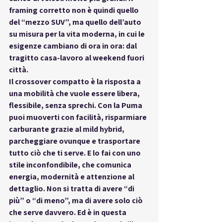
framing corretto
 non è quindi quello 
del “mezzo SUV”, ma quello dell’
auto 
su misura per la vita moderna
, in cui le 
esigenze cambiano di ora in ora: dal 
tragitto casa-lavoro al weekend fuori 
città.
Il crossover compatto è la risposta a 
una mobilità che vuole essere 
libera, 
flessibile, senza sprechi
. Con la Puma 
puoi muoverti con facilità, risparmiare 
carburante grazie al mild hybrid, 
parcheggiare ovunque e trasportare 
tutto ciò che ti serve. E lo fai con uno 
stile inconfondibile, che comunica 
energia, modernità e attenzione al 
dettaglio. Non si tratta di avere “di 
più” o “di meno”, ma di 
avere solo ciò 
che serve davvero
. Ed è in questa 