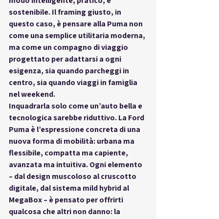
modo intelligente, pratico, e 
sostenibile. Il 
framing giusto
, in 
questo caso, è pensare alla Puma non 
come una semplice utilitaria moderna, 
ma come un 
compagno di viaggio 
progettato per adattarsi a ogni 
esigenza
, sia quando parcheggi in 
centro, sia quando viaggi in famiglia 
nel weekend.
Inquadrarla solo come un’auto bella e 
tecnologica sarebbe riduttivo. La Ford 
Puma è l’espressione concreta di una 
nuova forma di mobilità: 
urbana ma 
flessibile, compatta ma capiente, 
avanzata ma intuitiva
. Ogni elemento 
– dal design muscoloso al cruscotto 
digitale, dal sistema mild hybrid al 
MegaBox – è pensato per 
offrirti 
qualcosa che altri non danno
: la 