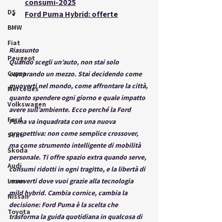
consumi-2025
DS
Ford Puma Hybrid: offerte
BMW
Fiat
Riassunto
Peugeot
Quando scegli un’auto, non stai solo 
Cupra
comprando un mezzo. Stai decidendo 
come 
muoverti nel mondo
, come affrontare la città, 
Mercedes
quanto spendere ogni giorno e quale impatto 
Volkswagen
avere sull’ambiente. Ecco perché la 
Ford 
Ford
Puma
 va inquadrata con una nuova 
prospettiva: non come semplice crossover, 
Seat
ma come 
strumento intelligente di mobilità 
Škoda
personale
. Ti offre spazio extra quando serve, 
Audi
consumi ridotti in ogni tragitto, e la libertà di 
Lexus
muoverti dove vuoi grazie alla tecnologia 
mild hybrid. Cambia cornice, cambia la 
Nissan
decisione: Ford Puma è la scelta che 
Toyota
trasforma la guida quotidiana in qualcosa di 