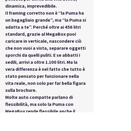
dinamica, imprevedibile.
Il framing corretto non è “la Puma ha 
un bagagliaio grande”, ma 
“la Puma si 
adatta a te”
. Perché oltre ai 456 litri 
standard, grazie al MegaBox puoi 
caricare in verticale, nascondere ciò 
che non vuoi a vista, separare oggetti 
sporchi da quelli puliti. E se abbatti i 
sedili, arrivi a oltre 1.100 litri. Ma la 
vera differenza è nel fatto che tutto è 
stato pensato per 
funzionare nella 
vita reale
, non solo per far bella figura 
sulla brochure.
Molte auto compatte parlano di 
flessibilità, ma solo la Puma con 
MegaBox 
rende flessibile anche il 
modo in cui vivi il tuo spazio
. Da 
RUOTANDO
, puoi provare dal vivo 