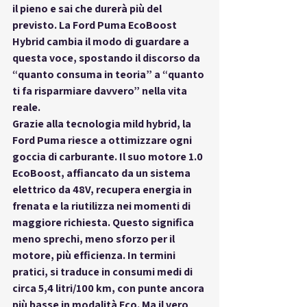
il pieno e sai che durerà più del 
previsto
. La 
Ford Puma EcoBoost 
Hybrid
 cambia il modo di guardare a 
questa voce, spostando il discorso da 
“quanto consuma in teoria” a 
“quanto 
ti fa risparmiare davvero” nella vita 
reale
.
Grazie alla tecnologia mild hybrid, la 
Ford Puma riesce a ottimizzare ogni 
goccia di carburante. Il suo motore 1.0 
EcoBoost, affiancato da un sistema 
elettrico da 48V, recupera energia in 
frenata e la riutilizza nei momenti di 
maggiore richiesta. Questo significa 
meno sprechi, meno sforzo per il 
motore, più efficienza
. In termini 
pratici, si traduce in 
consumi medi di 
circa 5,4 litri/100 km
, con punte ancora 
più basse in modalità Eco. Ma il vero 