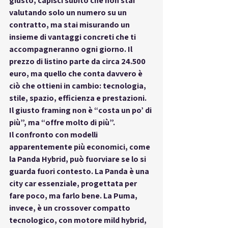
giusto
, capisci subito che non stai 
valutando solo un numero su un 
contratto, ma stai 
misurando un 
insieme di vantaggi concreti
 che ti 
accompagneranno ogni giorno. Il 
prezzo di listino parte da circa 24.500 
euro, ma quello che conta davvero è 
ciò che ottieni in cambio
: tecnologia, 
stile, spazio, efficienza e prestazioni. 
Il giusto framing non è “costa un po’ di 
più”, ma 
“offre molto di più”
.
Il confronto con modelli 
apparentemente più economici, come 
la Panda Hybrid, può fuorviare se lo si 
guarda fuori contesto. La Panda è una 
city car essenziale, progettata per 
fare poco, ma farlo bene. La Puma, 
invece, è un 
crossover compatto 
tecnologico
, con 
motore mild hybrid
, 