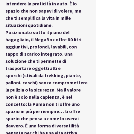
intendere la praticità
 in auto. È lo 
spazio che non sapevi di volere, ma 
che 
ti semplifica la vita in mille 
situazioni quotidiane
.
Posizionato sotto il piano del 
bagagliaio, il MegaBox offre 
80 litri 
aggiuntivi
, profondi, lavabili, con 
tappo di scarico integrato
. Una 
soluzione che ti permette di 
trasportare 
oggetti alti e 
sporchi
 (stivali da trekking, piante, 
palloni, caschi) senza compromettere 
la pulizia o la sicurezza. Ma il valore 
non è solo nella capienza, è nel 
concetto
: la Puma non ti offre uno 
spazio in più per riempire… ti offre 
spazio che pensa a come lo userai 
davvero
. È una forma di versatilità 
pensata per chi ha una vita attiva, 