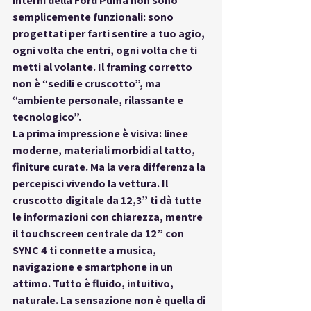
interni della Ford Puma
 non sono 
semplicemente funzionali: sono 
progettati per 
farti sentire a tuo agio, 
ogni volta che entri
, ogni volta che ti 
metti al volante. Il framing corretto 
non è “sedili e cruscotto”, ma 
“ambiente personale, rilassante e 
tecnologico”
.
La prima impressione è visiva: 
linee 
moderne, materiali morbidi al tatto
, 
finiture curate. Ma la vera differenza la 
percepisci vivendo la vettura. Il 
cruscotto digitale da 
12,3”
 ti dà tutte 
le informazioni con chiarezza, mentre 
il 
touchscreen centrale da 12”
 con 
SYNC 4 ti connette a musica, 
navigazione e smartphone in un 
attimo. Tutto è fluido, intuitivo, 
naturale. La sensazione non è quella di 