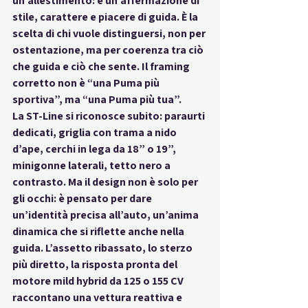
un’allestimento
: è 
un’affermazione di 
stile, carattere e piacere di guida
. È la 
scelta di chi vuole distinguersi, non per 
ostentazione, ma per coerenza tra ciò 
che guida e ciò che sente. Il 
framing 
corretto
 non è “una Puma più 
sportiva”, ma 
“una Puma più tua”
.
La ST-Line si riconosce subito: paraurti 
dedicati, griglia con trama a nido 
d’ape, 
cerchi in lega da 18” o 19”
, 
minigonne laterali, tetto nero a 
contrasto. Ma il design non è solo per 
gli occhi: è pensato per dare 
un’identità precisa all’auto, un’
anima 
dinamica
 che si riflette anche nella 
guida. L’assetto ribassato, lo sterzo 
più diretto, la risposta pronta del 
motore mild hybrid da 125 o 155 CV 
raccontano una vettura 
reattiva e 