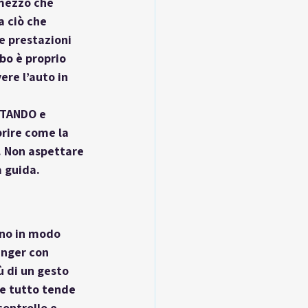
 mezzo che 
 ciò che 
e prestazioni 
bo è proprio 
re l’auto in 
TANDO
 e 
prire come la 
. Non aspettare 
a guida.
ono in modo 
enger con 
ù di un gesto 
e tutto tende 
ontrollo e 