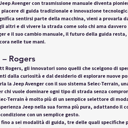
 Jeep Avenger con trasmissione manuale diventa pionier
ra piacere di guida tradizionale e innovazione tecnologic
gnifica sentirsi parte della macchina, vieni a provarla d
gli altri e di vivere la strada come solo chi ama davvero
er e il suo cambio manuale, il futuro della guida resta, 
ora nelle tue mani.
n – Rogers
ett Rogers, gli innovatori sono quelli che scelgono di sp
inti dalla curiosità e dal desiderio di esplorare nuove pos
rla la Jeep Avenger con il suo sistema 
Selec-Terrain
, un
 chi vuole dominare ogni tipo di strada senza comprome
lec-Terrain è molto più di un semplice selettore di modal
esperienza Jeep nella sua forma più pura, adattando il
i condizione con un semplice gesto.
e fino a sei modalità di guida, tre delle quali specifiche 