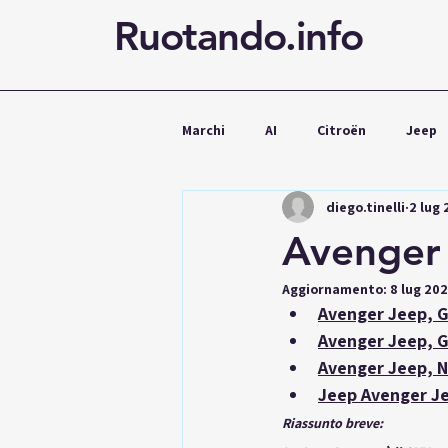
Ruotando.info
Marchi
AI
Citroën
Jeep
diego.tinelli
2 lug
Cupra
Mercedes
Volks
Avenger
Aggiornamento:
8 lug 20
Noleggio
Avenger Jeep, G
Avenger Jeep, G
Avenger Jeep, 
Jeep Avenger J
Riassunto breve: