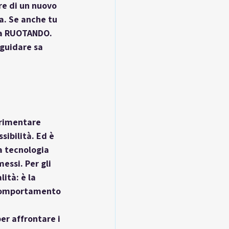
e di un nuovo 
a. Se anche tu 
a 
RUOTANDO
. 
 guidare sa 
erimentare 
sibilità. Ed è 
a tecnologia 
ssi. Per gli 
ità: è la 
 comportamento 
per affrontare i 