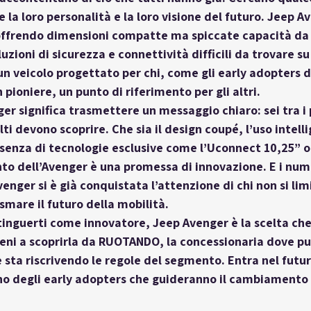
 la loro personalità e la loro visione del futuro. Jeep A
offrendo dimensioni compatte ma spiccate capacità da 
ioni di sicurezza e connettività difficili da trovare su 
un veicolo progettato per chi, come gli early adopters 
pioniere, un punto di riferimento per gli altri.
er significa trasmettere un messaggio chiaro: sei tra i 
ti devono scoprire. Che sia il design coupé, l’uso intelli
resenza di tecnologie esclusive come l’Uconnect 10,25” o 
to dell’Avenger è una promessa di innovazione. E i nume
nger si è già conquistata l’attenzione di chi non si limi
mare il futuro della mobilità.
tinguerti come 
innovatore
, Jeep Avenger è la scelta che 
eni a scoprirla da 
RUOTANDO
, la concessionaria dove pu
 sta riscrivendo le regole del segmento. Entra nel futur
uno degli early adopters che guideranno il cambiamento 