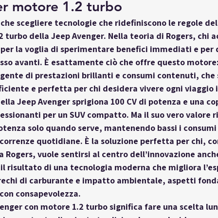
r motore 1.2 turbo
che scegliere tecnologie che ridefiniscono le regole del
2 turbo
 della Jeep Avenger. Nella teoria di Rogers, chi a
a per la voglia di sperimentare benefici immediati e per 
sso avanti. È esattamente ciò che offre questo motore:
gente di prestazioni brillanti e consumi contenuti, che s
ficiente e perfetta per chi desidera vivere ogni viaggio
della Jeep Avenger sprigiona 
100 CV di potenza
 e una 
co
ressionanti per un SUV compatto. Ma il suo vero valore ri
potenza solo quando serve, mantenendo bassi i consumi n
correnze quotidiane. È la soluzione perfetta per chi, co
a Rogers, vuole sentirsi al centro dell’innovazione anche
il risultato di una tecnologia moderna che migliora l’es
rechi di carburante e impatto ambientale, aspetti fond
 con consapevolezza.
nger con motore 1.2 turbo significa fare una scelta lun