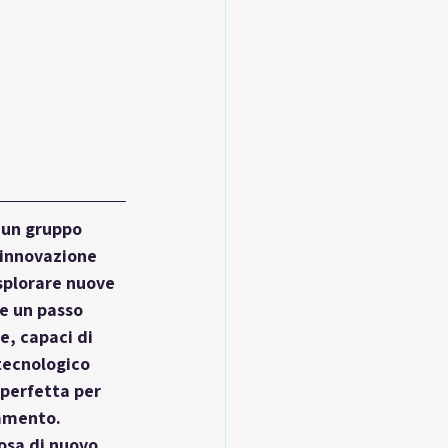
 un gruppo 
 innovazione 
splorare nuove 
e un passo 
, capaci di 
tecnologico 
 perfetta per 
iamento.
osa di nuovo, 