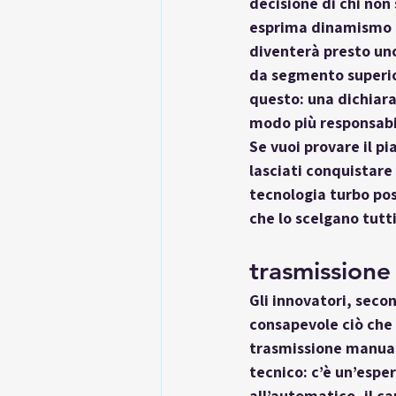
decisione di chi non
esprima dinamismo e
diventerà presto uno
da segmento superior
questo: una dichiara
modo più responsabi
Se vuoi provare il pi
lasciati conquistare 
tecnologia turbo pos
che lo scelgano tutti
trasmission
Gli innovatori, seco
consapevole ciò che a
trasmissione manua
tecnico: c’è un’espe
all’automatico, il c