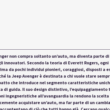
enger non compra soltanto un’auto, ma diventa parte di
gli innovatori. Secondo la teoria di Everett Rogers, ogni
ima da pochi individui pionieri, coraggiosi, disposti a e
rché la Jeep Avenger è destinata a chi vuole stare sempr
patto che introduce nel segmento caratteristiche uniche
za di guida. Il suo design distintivo, l’equipaggiamento 
oni ingegneristiche all’avanguardia la rendono la scelta
icemente acquistare un’auto, ma far parte di un camb
i accontentano di ciò che tutti hanno già. Cercano qualc