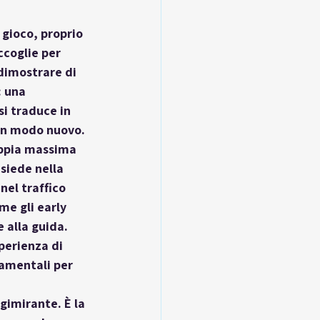
 gioco, proprio 
ccoglie per 
dimostrare di 
 una 
i traduce in 
 in modo nuovo.
ppia massima 
siede nella 
el traffico 
me gli early 
 alla guida. 
perienza di 
amentali per 
gimirante. È la 