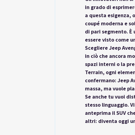
in grado di esprimere
a questa esigenza, 
coupé moderna e soluz
di pari segmento. È 
essere visto come un 
Scegliere Jeep Aveng
in ciò che ancora mol
spazi interni o la p
Terrain, ogni elemen
confermano: Jeep Ave
massa, ma vuole plas
Se anche tu vuoi dis
stesso linguaggio. Vi
anteprima il SUV che
altri: diventa oggi 