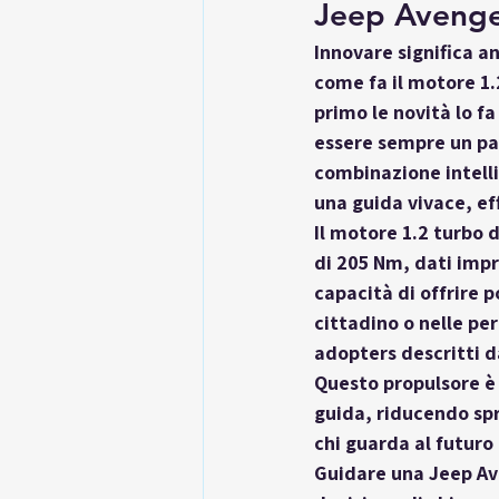
Jeep Avenge
Innovare significa an
come fa il 
motore 1.
primo le novità lo f
essere sempre un pa
combinazione intelli
una guida vivace, ef
Il 
motore 1.2 turbo
 
di 205 Nm
, dati imp
capacità di offrire 
cittadino o nelle per
adopters descritti d
Questo propulsore è 
guida, riducendo sp
chi guarda al futuro
Guidare una Jeep Ave