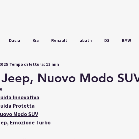
Dacia
Kia
Renault
abath
DS
BMW
 2025
Tempo di lettura: 13 min
wagen
Ford
Seat
Škoda
Audi
Lexus
 Jeep, Nuovo Modo SU
25
uida Innovativa
uida Protetta
Nuovo Modo SUV
eep, Emozione Turbo