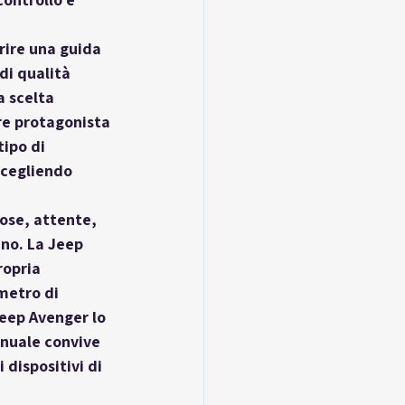
rire una guida 
di qualità 
 scelta 
re protagonista 
ipo di 
scegliendo 
ose, attente, 
no. La Jeep 
opria 
 metro di 
Jeep Avenger lo 
anuale convive 
dispositivi di 