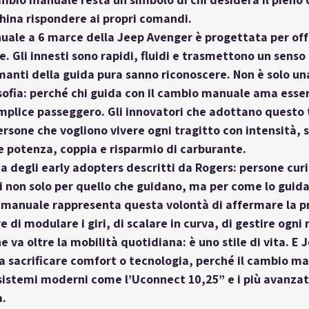
hina rispondere ai propri comandi.
uale a 6 marce
 della Jeep Avenger è progettata per off
e. Gli innesti sono rapidi, fluidi e trasmettono un senso 
anti della guida pura sanno riconoscere. Non è solo una
sofia: perché chi guida con il cambio manuale ama esse
mplice passeggero. Gli innovatori che adottano questo t
rsone che vogliono vivere ogni tragitto con intensità, 
 potenza, coppia e risparmio di carburante.
ca degli early adopters descritti da Rogers: persone curi
i non solo per quello che guidano, ma per come lo guida
manuale rappresenta questa volontà di affermare la pr
re di modulare i giri, di scalare in curva, di gestire ogni
 va oltre la mobilità quotidiana: è uno stile di vita. E 
a sacrificare comfort o tecnologia, perché il cambio m
stemi moderni come l’Uconnect 10,25” e i più avanzati 
a.