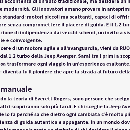
 si accontenta di un’auto tradizionale, ma desidera un
 modernità. Gli innovatori amano provare in anteprima
 standard: motori piccoli ma scattanti, capaci di offrir
e senza compromettere il piacere di guida. E il 1.2 tur
zione di indipendenza dai vecchi schemi, un invito a vive
le e coinvolgente.
acere di un motore agile e all’avanguardia, vieni da 
RUO
dal 1.2 turbo della Jeep Avenger. Sarai tra i primi a sco
sa trasformare ogni viaggio in un’esperienza esaltante
: diventa tu il pioniere che apre la strada al futuro dell
e manuale
ndo la teoria di Everett Rogers, sono persone che scelg
ltri scopriranno solo più tardi. E chi sceglie la Jeep Av
le
 lo fa perché sa che dietro ogni cambiata c’è molto pi
rienza di guida autentica e appagante. In un mondo dov
ambio manuale resta un simbolo di chi desidera il pieno c