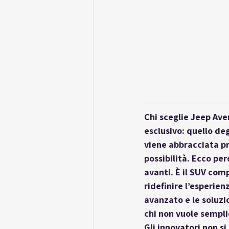
Chi sceglie Jeep Av
esclusivo: quello de
viene abbracciata pr
possibilità. Ecco pe
avanti. È il SUV com
ridefinire l’esperien
avanzato e le soluzi
chi non vuole sempl
Gli 
innovatori
 non s