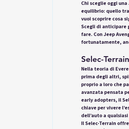
Chi sceglie oggi una
equilibrio: quello t
vuoi scoprire cosa si
Scegli di anticipare 
fare. Con Jeep Aveng
fortunatamente, anc
Selec-Terrai
Nella teoria di Ever
prima degli altri, sp
proprio a loro che pa
avanzata pensata per
early adopters, il Se
chiave per vivere l’
dell’auto a qualsias
Il 
Selec-Terrain
 offr