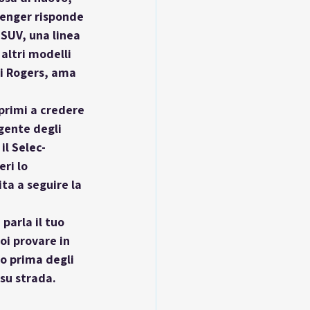
venger risponde 
SUV, una linea 
altri modelli 
di Rogers, ama 
primi a credere 
gente degli 
il Selec-
ri lo 
ta a seguire la 
parla il tuo 
oi provare in 
o prima degli 
su strada.