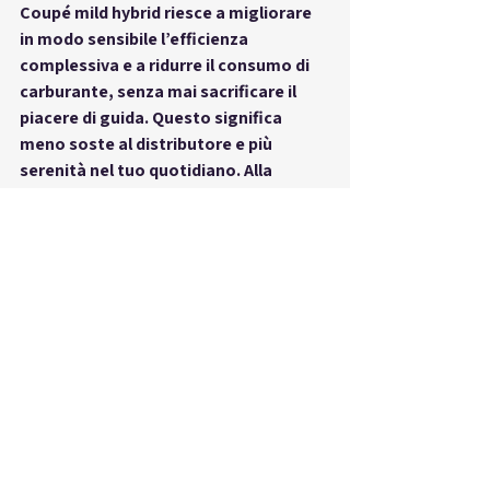
Coupé mild hybrid riesce a migliorare 
in modo sensibile l’efficienza 
complessiva e a ridurre il consumo di 
carburante, senza mai sacrificare il 
piacere di guida. Questo significa 
meno soste al distributore e più 
serenità nel tuo quotidiano. Alla 
RUOTANDO possiamo spiegarti nel 
dettaglio come funziona questo 
sistema e perché, per tanti 
automobilisti, rappresenta oggi la 
scelta perfetta. Con la GLC Coupé mild 
hybrid, la mobilità sostenibile è una 
realtà che puoi vivere subito, senza 
complicazioni.
GLC Coupé scheda tecnica
Per chi ama conoscere ogni dettaglio, 