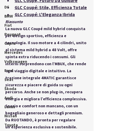
GLC Coupé, Futuro Da Guidare
DS
GLC Coupé: Stile, Efficienza Totale
GLC Coupé: L'Eleganza Ibrida
BMW
Riassunto
Fiat
La nuova 
GLC Coupé mild hybrid
 conquista 
Peugeot
per design sportivo, efficienza e 
tecnologia. Il suo motore a 4 cilindri, unito 
Cupra
al sistema mild hybrid a 48 Volt, offre 
Mercedes
spinta extra riducendo i consumi. Gli 
Volkswagen
interni sorprendono con l’MBUX, che rende 
Ford
ogni viaggio digitale e intuitivo. La 
trazione integrale 
4MATIC
 garantisce 
Seat
sicurezza e piacere di guida su ogni 
Škoda
percorso. Anche se non plug-in, recupera 
Audi
energia e migliora l’efficienza complessiva. 
Spazio e comfort non mancano, con un 
Lexus
bagagliaio generoso e dettagli premium. 
Nissan
Da 
RUOTANDO
, è pronta per regalare 
Toyota
un’esperienza esclusiva e sostenibile.