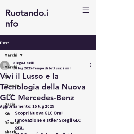
Ruotando.i
nfo
Post
Marchi
diego.tinelli
Marchi
14 lug 2025
Tempo di lettura: 7 min
Vivi il Lusso e la
AI
Tecnologia della Nuova
Citroën
Jeep
GLC Mercedes-Benz
Dacia
Aggiornamento:
15 lug 2025
Scopri Nuova GLC Ora!
Kia
Innovazione e stile? Scegli GLC 
Renault
ora.
abath