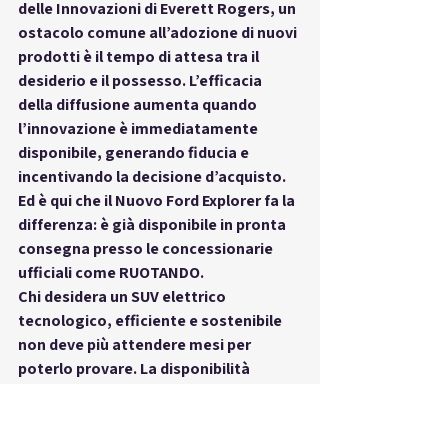
delle Innovazioni di Everett Rogers, un 
ostacolo comune all’adozione di nuovi 
prodotti è il 
tempo di attesa
 tra il 
desiderio e il possesso. L’efficacia 
della diffusione aumenta quando 
l’innovazione è 
immediatamente 
disponibile
, generando fiducia e 
incentivando la decisione d’acquisto. 
Ed è qui che il 
Nuovo Ford Explorer
 fa la 
differenza: è 
già disponibile in pronta 
consegna
 presso le concessionarie 
ufficiali come RUOTANDO.
Chi desidera un SUV elettrico 
tecnologico, efficiente e sostenibile 
non deve più attendere mesi per 
poterlo provare. La disponibilità 
immediata abbatte la barriera della 
procrastinazione e trasforma il 
desiderio in azione. Il Ford Explorer è 