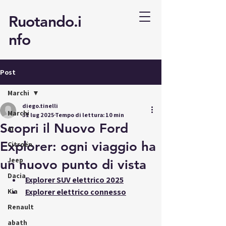
Ruotando.i
nfo
Post
Marchi
diego.tinelli
Marchi
31 lug 2025
Tempo di lettura: 10 min
Scopri il Nuovo Ford
AI
Explorer: ogni viaggio ha
Citroën
Jeep
un nuovo punto di vista
Dacia
Explorer SUV elettrico 2025
Kia
Explorer elettrico connesso
Renault
abath