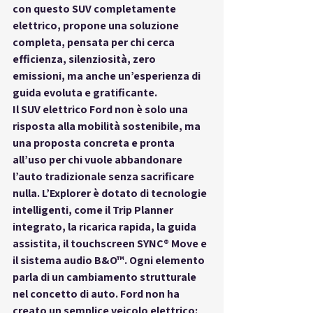
con questo SUV completamente 
elettrico, propone una soluzione 
completa, pensata per chi cerca 
efficienza, silenziosità, zero 
emissioni, ma anche un’esperienza di 
guida evoluta e gratificante.
Il SUV elettrico Ford non è solo una 
risposta alla mobilità sostenibile, ma 
una proposta concreta e pronta 
all’uso per chi vuole abbandonare 
l’auto tradizionale senza sacrificare 
nulla. L’Explorer è dotato di tecnologie 
intelligenti, come il 
Trip Planner 
integrato
, la 
ricarica rapida
, la 
guida 
assistita
, il 
touchscreen SYNC® Move
 e 
il sistema audio 
B&O™
. Ogni elemento 
parla di un cambiamento strutturale 
nel concetto di auto. Ford non ha 
creato un semplice veicolo elettrico: 