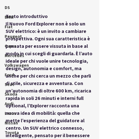
DS
Testo introduttivo
BMW
Il 
Nuovo Ford Explorer
 non è solo un 
Fiat
SUV elettrico: è un invito a cambiare 
Peugeot
prospettiva. Ogni sua caratteristica è 
pensata per essere vissuta in base al 
Cupra
modo in cui scegli di guardarla. È l’auto 
Mercedes
ideale per chi vuole unire tecnologia, 
Volkswagen
design, autonomia e comfort, ma 
Ford
anche per chi cerca un mezzo che parli 
di stile, sicurezza e avventura. Con 
Seat
un’autonomia di oltre 600 km, ricarica 
Škoda
rapida in soli 26 minuti e interni full 
Audi
optional, l’Explorer racconta una 
nuova idea di mobilità: quella che 
Lexus
mette l’esperienza del guidatore al 
Nissan
centro. Un SUV elettrico connesso, 
Toyota
intelligente, pensato per il benessere 