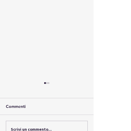
Commenti
Scrivi un commento...
Scopri ora la nuova
Octavia Wagon: