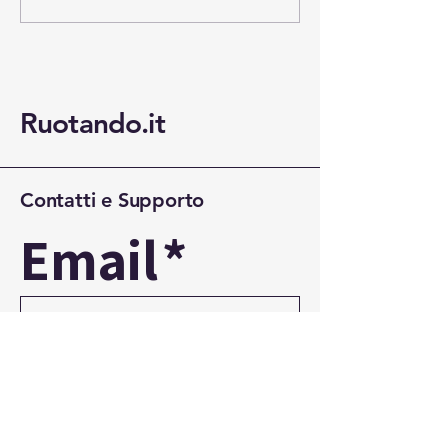
Octavia Wagon da vivere
giusto di vivere 
ogni giorno
Ruotando.it
Contatti e Supporto
Email
*
Yes, 