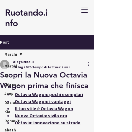
Ruotando.i
nfo
Post
Marchi
diego.tinelli
Marchi
24 lug 2025
Tempo di lettura: 2 min
Scopri la Nuova Octavia
AI
Wagon prima che finisca
Citroën
Jeep
Octavia Wagon: pochi esemplari
Octavia Wagon: i vantaggi
Dacia
Il tuo stile è Octavia Wagon
Kia
Nuova Octavia: vivila ora
Renault
Octavia: innovazione su strada
abath