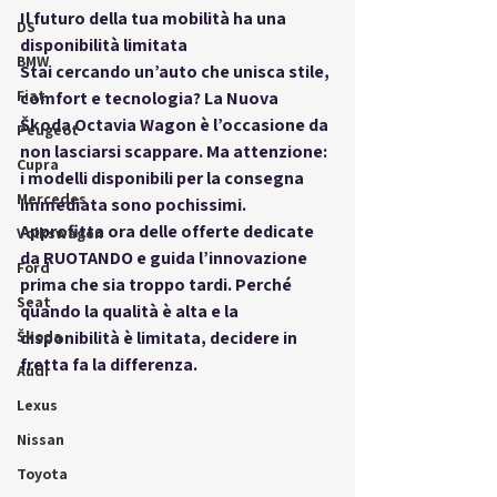
Il futuro della tua mobilità ha una 
DS
disponibilità limitata
BMW
Stai cercando un’auto che unisca stile, 
Fiat
comfort e tecnologia? La Nuova 
Škoda Octavia Wagon è l’occasione da 
Peugeot
non lasciarsi scappare. Ma attenzione: 
Cupra
i modelli disponibili per la consegna 
Mercedes
immediata sono pochissimi. 
Approfitta ora delle offerte dedicate 
Volkswagen
da RUOTANDO e guida l’innovazione 
Ford
prima che sia troppo tardi. Perché 
Seat
quando la qualità è alta e la 
Škoda
disponibilità è limitata, decidere in 
fretta fa la differenza.
Audi
Lexus
Nissan
Toyota