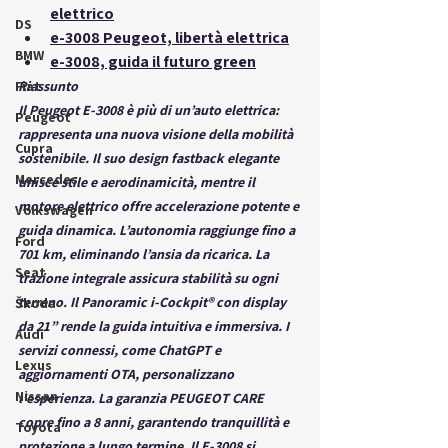
elettrico
DS
e-3008 Peugeot, libertà elettrica
BMW
e-3008, guida il futuro green
Fiat
Riassunto  
Il Peugeot E-3008 è più di un’auto elettrica: 
Peugeot
rappresenta una nuova visione della mobilità 
Cupra
sostenibile. Il suo design fastback elegante 
Mercedes
unisce stile e aerodinamicità, mentre il 
motore elettrico offre accelerazione potente e 
Volkswagen
guida dinamica. L’autonomia raggiunge fino a 
Ford
701 km, eliminando l’ansia da ricarica. La 
Seat
trazione integrale assicura stabilità su ogni 
terreno. Il Panoramic i-Cockpit® con display 
Škoda
da 21” rende la guida intuitiva e immersiva. I 
Audi
servizi connessi, come ChatGPT e 
Lexus
aggiornamenti OTA, personalizzano 
Nissan
l’esperienza. La garanzia PEUGEOT CARE 
copre fino a 8 anni, garantendo tranquillità e 
Toyota
protezione a lungo termine. Il E-3008 si 