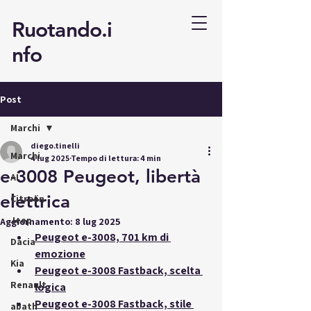
Ruotando.i
nfo
Post
Marchi
diego.tinelli
Marchi
4 lug 2025
Tempo di lettura: 4 min
e-3008 Peugeot, libertà
AI
elettrica
Citroën
Jeep
Aggiornamento:
8 lug 2025
Peugeot e-3008, 701 km di 
Dacia
emozione
Kia
Peugeot e-3008 Fastback, scelta 
Renault
logica
Peugeot e-3008 Fastback, stile 
abath