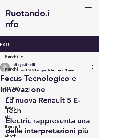
Ruotando.i
nfo
Post
Marchi
diego.tinelli
Marchi
17 nov 2025
Tempo di lettura: 2 min
Focus Tecnologico e
AI
Innovazione
Citroën
Jeep
La nuova Renault 5 E-
Dacia
Tech 
Kia
Electric rappresenta una 
Renault
delle interpretazioni più 
abath