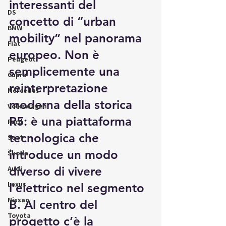
interessanti del 
DS
concetto di “urban 
BMW
mobility” nel panorama 
Fiat
europeo. Non è 
Peugeot
semplicemente una 
Cupra
reinterpretazione 
Mercedes
moderna della storica 
Volkswagen
R5: è una piattaforma 
Ford
tecnologica che 
Seat
introduce un modo 
Škoda
Audi
diverso di vivere 
Lexus
l’elettrico nel segmento 
Nissan
B. Al centro del 
Toyota
progetto c’è la 