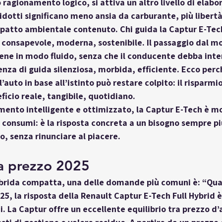
ragionamento logico, si attiva un altro livello di elabor
ridotti significano meno ansia da carburante, più libertà
patto ambientale contenuto. Chi guida la Captur E-Tech
 consapevole, moderna, sostenibile. Il passaggio dal m
iene in modo fluido, senza che il conducente debba inte
enza di guida 
silenziosa, morbida, efficiente
. Ecco perc
’auto in base all’istinto può restare colpito: il risparmio
ficio reale
, tangibile, quotidiano.
ento intelligente e ottimizzato, la Captur E-Tech è mol
 consumi: è la risposta concreta a un bisogno sempre più
, senza rinunciare al piacere.
da prezzo 2025
ibrida compatta
, una delle domande più comuni è: 
“Qua
025, la risposta della 
Renault Captur E-Tech Full Hybrid
 è
. La Captur offre un eccellente equilibrio tra prezzo d’