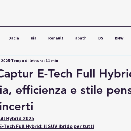
Dacia
Kia
Renault
abath
DS
BMW
g 2025
Tempo di lettura: 11 min
wagen
Ford
Seat
Škoda
Audi
Lexus
Captur E-Tech Full Hybri
a, efficienza e stile pens
incerti
ull Hybrid 2025
-Tech Full Hybrid: il SUV ibrido per tutti