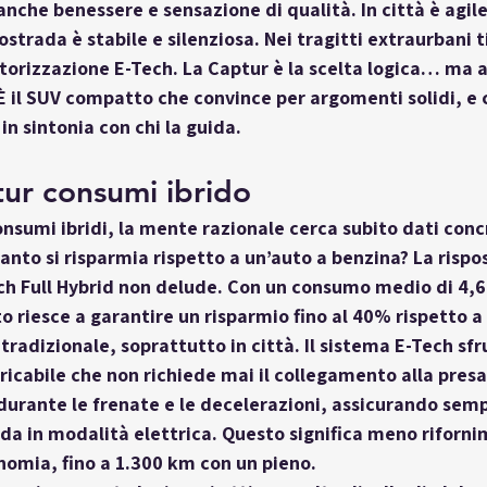
nche benessere e sensazione di qualità. In città è agile 
strada è stabile e silenziosa. Nei tragitti extraurbani t
otorizzazione E-Tech. La Captur è la scelta logica… ma 
 È il SUV compatto che convince per argomenti solidi, e 
in sintonia con chi la guida
.
ur consumi ibrido
onsumi ibridi
, la mente razionale cerca subito dati concr
anto si risparmia rispetto a un’auto a benzina? La rispos
h Full Hybrid
 non delude. Con un consumo medio di 
4,6
riesce a garantire un risparmio fino al 
40%
 rispetto a
radizionale, soprattutto in città. Il sistema E-Tech sfr
icabile che non richiede mai il collegamento alla presa 
 durante le frenate e le decelerazioni, assicurando semp
ida in modalità elettrica. Questo significa meno riforn
nomia, fino a 
1.300 km con un pieno
.