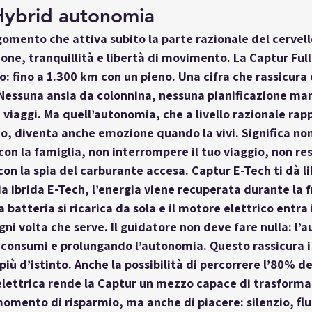
 Hybrid autonomia
gomento che attiva subito la parte razionale del cervell
ione, tranquillità e libertà di movimento. La 
Captur Full
o: 
fino a 1.300 km con un pieno
. Una cifra che rassicura
. Nessuna ansia da colonnina, nessuna pianificazione man
 e viaggi. Ma quell’autonomia, che a livello razionale ra
io, diventa anche 
emozione
 quando la vivi. Significa no
on la famiglia, non interrompere il tuo viaggio, non re
 con la spia del carburante accesa. Captur E-Tech ti dà 
l
ia ibrida E-Tech, l’energia viene recuperata durante la f
a batteria si ricarica da sola e il motore elettrico entra 
 volta che serve. Il guidatore non deve fare nulla: l’a
 consumi e prolungando l’autonomia. Questo rassicura i 
iù d’istinto. Anche la possibilità di percorrere 
l’80% de
lettrica
 rende la Captur un mezzo capace di trasforma
mento di risparmio, ma anche di piacere: silenzio, flu