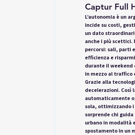
Captur Full
L’
autonomia
 è un ar
incide su costi, gest
un dato straordinari
anche i più scettici
percorsi: sali, parti
efficienza e risparm
durante il weekend c
in mezzo al traffico
Grazie alla tecnolog
decelerazioni. Così l
automaticamente ogni
sola, ottimizzando i
sorprende chi guida p
urbano in modalità e
spostamento in un mo