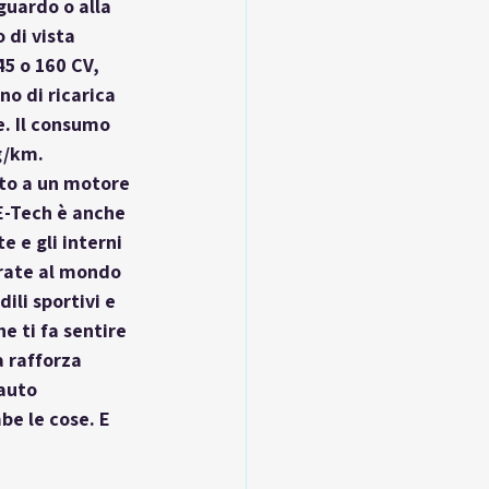
guardo o alla 
 di vista 
45 o 160 CV
, 
no di ricarica 
. Il consumo 
g/km. 
to a un motore 
E-Tech è anche 
e e gli interni 
irate al mondo 
dili sportivi e 
 ti fa sentire 
a rafforza 
auto 
be le cose. E 