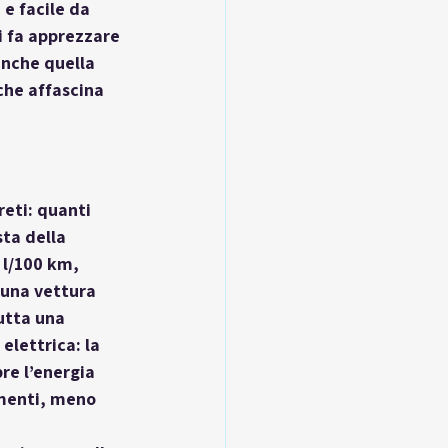
e facile da 
i fa apprezzare 
anche quella 
che affascina 
eti: quanti 
ta della 
 l/100 km
, 
 una vettura 
utta una 
elettrica: la 
re l’energia 
imenti, meno 