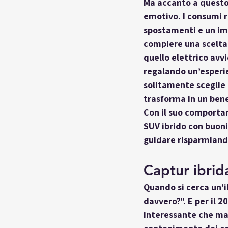
Ma accanto a questo 
emotivo
. I consumi 
spostamenti e un im
compiere una scelta
quello elettrico avv
regalando un’esperi
solitamente sceglie l
trasforma in un 
bene
Con il suo comportam
SUV ibrido con buoni
guidare risparmiando
Captur ibri
Quando si cerca un’
davvero?”
. E per il 2
interessante che mai