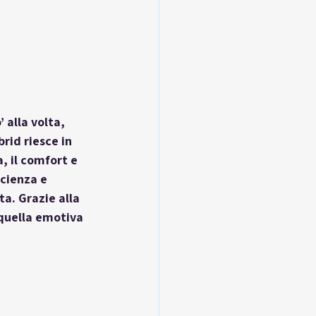
 alla volta, 
brid
 riesce in 
, il comfort e 
icienza e 
ta. Grazie alla 
 quella emotiva 