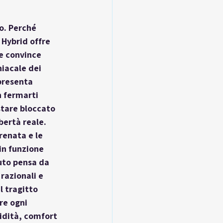
o. Perché 
 Hybrid
 offre 
 e convince 
iacale dei 
ppresenta 
n fermarti 
stare bloccato 
ibertà reale
. 
renata e le 
in funzione 
uto pensa da 
razionali e 
l tragitto 
re ogni 
idità, comfort 