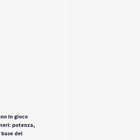
ano in gioco 
meri: potenza, 
 base del 