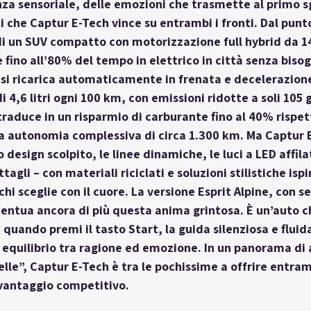
nza sensoriale, delle emozioni che trasmette al primo s
 che Captur E-Tech vince su entrambi i fronti. Dal punto
 di un SUV compatto con motorizzazione full hybrid da 
1
fino all’
80% del tempo in elettrico in città
 senza bisog
 si ricarica automaticamente in frenata e decelerazione
i 
4,6 litri ogni 100 km
, con 
emissioni ridotte
 a soli 105 
traduce in un risparmio di carburante fino al 
40% rispet
a 
autonomia complessiva di circa 1.300 km
. Ma Captur 
 design scolpito, le linee dinamiche, le luci a LED affilat
tagli – con materiali riciclati e soluzioni stilistiche isp
chi sceglie con il cuore. La versione 
Esprit Alpine
, con se
entua ancora di più questa anima grintosa. È un’auto che
quando premi il tasto Start, la guida silenziosa e fluid
 equilibrio tra ragione ed emozione. In un panorama di 
lle”, Captur E-Tech è tra le pochissime a offrire entram
 vantaggio competitivo.