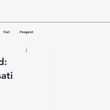
Fiat
Peugeot
Nissan
Toyota
d:
ati