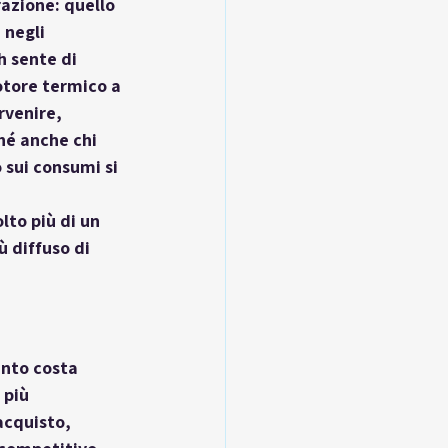
azione: quello 
 negli 
 sente di 
otore termico a 
rvenire, 
hé anche chi 
 sui consumi si 
to più di un 
 diffuso di 
nto costa 
 più 
acquisto, 