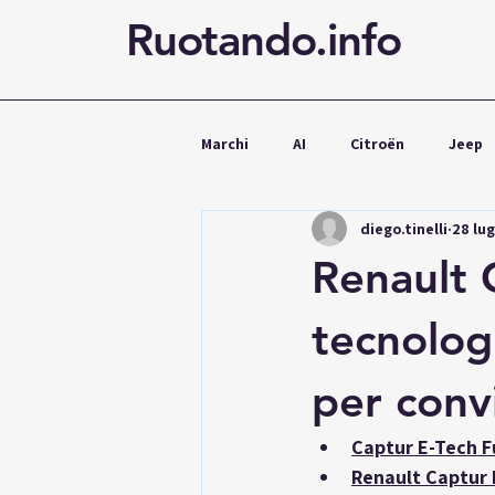
Ruotando.info
Marchi
AI
Citroën
Jeep
diego.tinelli
28 lu
Cupra
Mercedes
Volks
Renault 
Noleggio
tecnologi
per conv
Captur E-Tech F
Renault Captur E