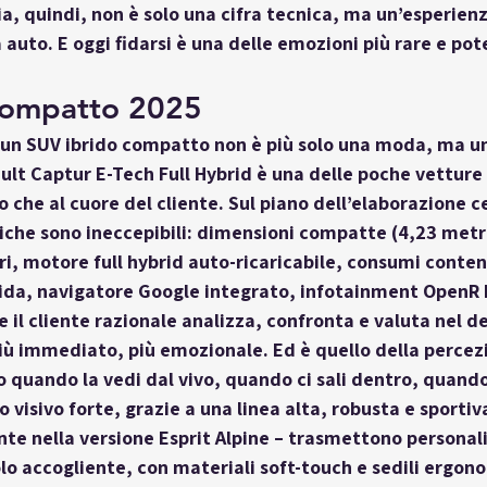
a, quindi, non è solo una cifra tecnica, ma un’esperienz
a auto. E oggi fidarsi è una delle emozioni più rare e pot
compatto 2025
 un 
SUV ibrido compatto
 non è più solo una moda, ma u
ult Captur E-Tech Full Hybrid
 è una delle poche vetture 
o che al cuore
 del cliente. Sul piano dell’elaborazione ce
iche sono ineccepibili: dimensioni compatte (4,23 metr
ri
, motore full hybrid auto-ricaricabile, consumi conten
uida, navigatore Google integrato, infotainment OpenR L
e il cliente razionale analizza, confronta e valuta nel de
 più immediato, più emozionale. Ed è quello della 
percez
o quando la vedi dal vivo, quando ci sali dentro, quando 
visivo forte, grazie a una linea alta, robusta e sportiva
nte nella versione Esprit Alpine – trasmettono personali
olo accogliente, con materiali soft-touch e sedili ergono