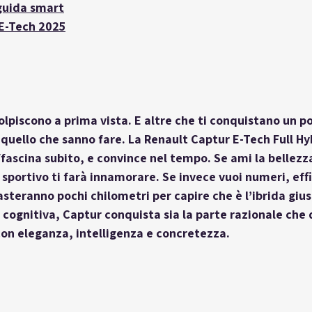
guida smart
E-Tech 2025
olpiscono a prima vista. E altre che ti conquistano un po’
quello che sanno fare. La 
Renault Captur E-Tech Full Hy
fascina subito, e convince nel tempo. Se ami la bellezza
gn sportivo ti farà innamorare. Se invece vuoi numeri, eff
asteranno pochi chilometri per capire che è l’ibrida gius
 cognitiva
, Captur conquista sia la parte razionale che
 con eleganza, intelligenza e concretezza.