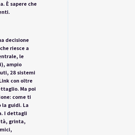
a. È sapere che 
enti.
na decisione 
che riesce a 
ntrale, le 
i), ampio 
uti, 28 sistemi 
ink con oltre 
ttaglio. Ma poi 
ione
: come ti 
la guidi. La 
. I dettagli 
tà, grinta, 
mici, 