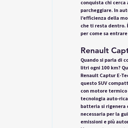
conquista chi cerca a
parcheggiare. In auto
l’efficienza della m
che ti resta dentro.
per come sa 
entrare 
Renault Capt
Quando si parla di 
c
litri ogni 100 km? Qu
Renault Captur E-Tec
questo SUV compatto 
con motore termico t
tecnologia auto-ricar
batteria si rigenera
necessaria per la gu
emissioni e più auto