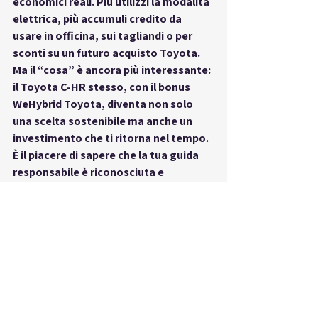
economici reali. Più utilizzi la modalità 
elettrica, più accumuli credito da 
usare in officina, sui tagliandi o per 
sconti su un futuro acquisto Toyota. 
Ma il “cosa” è ancora più interessante: 
il Toyota C-HR stesso, con il bonus 
WeHybrid Toyota, diventa non solo 
una scelta sostenibile ma anche un 
investimento che ti ritorna nel tempo. 
È il piacere di sapere che la tua guida 
responsabile è riconosciuta e 
premiata. È sentirti parte di una 
community che condivide valori di 
rispetto ambientale e intelligenza 
economica. E tutto questo senza 
rinunciare al design, alle prestazioni o 
al comfort. 
Vuoi anche tu trasformare 
il tuo “perché” in vantaggio 
concreto?
 Vieni da RUOTANDO e scopri 