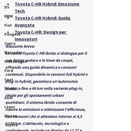
Toyota C-HR Hybrid: Emozione 
DS
Tech
BMW
Toyota C-HR Hybrid: Guida 
Avanzata
Fiat
Toyota C-HR: Design per 
Peugeot
Innovatori
Cupra
Riassunto breve:
Mercedes
La nuova Toyota C-HR ibrida si distingue per il 
suo design audace e le linee da coupé, 
Volkswagen
offrendo una guida dinamica e consumi 
Ford
contenuti. Disponibile in versioni full hybrid e 
Seat
plug-in hybrid, garantisce un'autonomia 
elettrica fino a 66 km nella variante plug-in, 
Škoda
ideale per gli spostamenti urbani 
Audi
quotidiani. Il sistema ibrido consente di 
Lexus
ridurre le emissioni e ottimizzare l'efficienza, 
Nissan
con consumi che si attestano intorno ai 4,5 
l/100 km. L'abitacolo, tecnologico e 
Toyota
confortevole, include un display da 12,3" e 