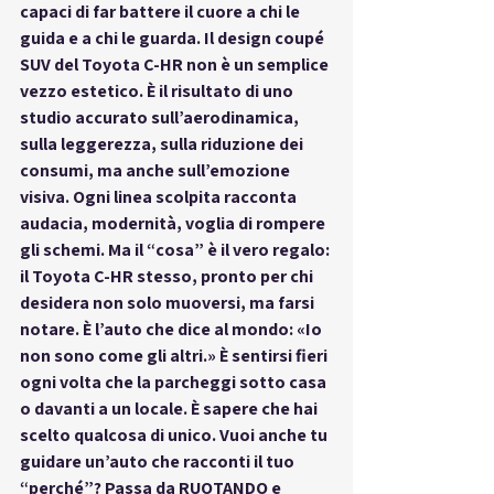
capaci di far battere il cuore a chi le 
guida e a chi le guarda. Il design coupé 
SUV del Toyota C-HR non è un semplice 
vezzo estetico. È il risultato di uno 
studio accurato sull’aerodinamica, 
sulla leggerezza, sulla riduzione dei 
consumi, ma anche sull’emozione 
visiva. Ogni linea scolpita racconta 
audacia, modernità, voglia di rompere 
gli schemi. Ma il “cosa” è il vero regalo: 
il Toyota C-HR stesso, pronto per chi 
desidera non solo muoversi, ma farsi 
notare. È l’auto che dice al mondo: «Io 
non sono come gli altri.» È sentirsi fieri 
ogni volta che la parcheggi sotto casa 
o davanti a un locale. È sapere che hai 
scelto qualcosa di unico. 
Vuoi anche tu 
guidare un’auto che racconti il tuo 
“perché”?
 Passa da RUOTANDO e 