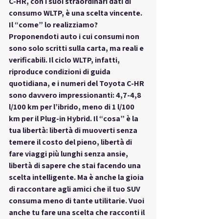
C-HR, con i suoi straordinari dati di 
consumo WLTP
, è una scelta vincente. 
Il “come” lo realizziamo? 
Proponendoti auto i cui consumi non 
sono solo scritti sulla carta, ma reali e 
verificabili. Il ciclo WLTP, infatti, 
riproduce condizioni di guida 
quotidiana, e i numeri del Toyota C-HR 
sono davvero impressionanti: 4,7-4,8 
l/100 km per l’ibrido, meno di 1 l/100 
km per il Plug-in Hybrid. Il “cosa” è la 
tua libertà: libertà di muoverti senza 
temere il costo del pieno, libertà di 
fare viaggi più lunghi senza ansie, 
libertà di sapere che stai facendo una 
scelta intelligente. Ma è anche la gioia 
di raccontare agli amici che il tuo SUV 
consuma meno di tante utilitarie. 
Vuoi 
anche tu fare una scelta che racconti il 