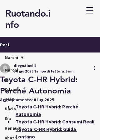
Ruotando.i
nfo
Post
Marchi
diego.tinelli
Marchi
30 giu 2025
Tempo di lettura: 8 min
Toyota C-HR Hybrid:
AI
Perché Autonomia
Citroën
Jeep
Aggiornamento:
8 lug 2025
Toyota C-HR Hybrid: Perché 
Dacia
Autonomia
Kia
Toyota C-HR Hybrid: Consumi Reali
Renault
Toyota  C-HR Hybrid: Guida 
Lontano
abath