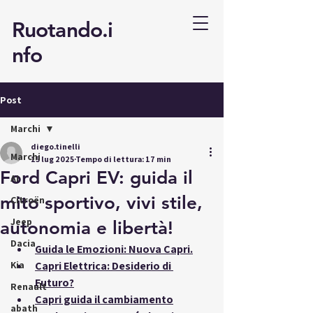
Ruotando.i
nfo
Post
Marchi
diego.tinelli
Marchi
15 lug 2025
Tempo di lettura: 17 min
Ford Capri EV: guida il
AI
mito sportivo, vivi stile,
Citroën
Jeep
autonomia e libertà!
Dacia
Guida le Emozioni: Nuova Capri.
Kia
Capri Elettrica: Desiderio di 
Futuro?
Renault
Capri guida il cambiamento
abath