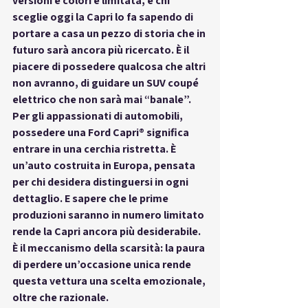
versioni e colori è 
limitata
, e chi 
sceglie oggi la Capri lo fa sapendo di 
portare a casa un pezzo di storia che in 
futuro sarà ancora più ricercato. È il 
piacere di possedere qualcosa che altri 
non avranno, di guidare un SUV coupé 
elettrico che non sarà mai “banale”.
Per gli appassionati di automobili, 
possedere una 
Ford Capri®
 significa 
entrare in una cerchia ristretta. È 
un’auto costruita in Europa, pensata 
per chi desidera distinguersi in ogni 
dettaglio. E sapere che le prime 
produzioni saranno in numero limitato 
rende la Capri ancora più desiderabile. 
È il meccanismo della scarsità: la paura 
di perdere un’occasione unica rende 
questa vettura una scelta emozionale, 
oltre che razionale.