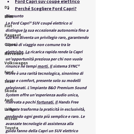
Ford Capri suv coupé elettrico
DS
Perché Scegliere Ford Capri?
Riassunto
BMW
La 
Ford Capri® SUV coupé elettrico
 si 
Fiat
distingue 
la
 sua eccezionale 
autonomia fino a 
Peugeot
620 km
 diventa un privilegio raro, garantendo 
Cupra
libertà di viaggio non comune tra le 
elettriche.
La
ricarica rapida
 rende la Capri 
Mercedes
un’opportunità preziosa per chi non vuole 
Volkswagen
rinunce né tempi 
morti.
Il
 sistema 
SYNC® 
Ford
Move
 è una rarità tecnologica, sinonimo di 
lusso e comfort, presente solo su modelli 
Seat
selezionati. L’impianto 
B&O Premium Sound 
Škoda
System
 offre un’esperienza audio unica, 
Audi
riservata a pochi 
fortunati.
Il
Hands Free 
Lexus
Liftgate
 trasforma la praticità in esclusività, 
rendendo ogni gesto più semplice e raro. Le 
Nissan
avanzate 
tecnologie di assistenza alla 
Toyota
guida
 fanno della Capri un SUV elettrico 