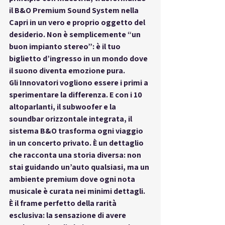
il B&O Premium Sound System nella 
Capri in un vero e proprio 
oggetto del 
desiderio
. Non è semplicemente “un 
buon impianto stereo”: è il tuo 
biglietto d’ingresso in un mondo dove 
il suono diventa emozione pura.
Gli 
Innovatori
 vogliono essere i primi a 
sperimentare la differenza. E con i 
10 
altoparlanti
, il subwoofer e la 
soundbar orizzontale integrata, il 
sistema B&O trasforma ogni viaggio 
in un concerto privato. È un dettaglio 
che racconta una storia diversa: non 
stai guidando un’auto qualsiasi, ma un 
ambiente premium dove ogni nota 
musicale è curata nei minimi dettagli. 
È il frame perfetto della 
rarità 
esclusiva
: la sensazione di avere 