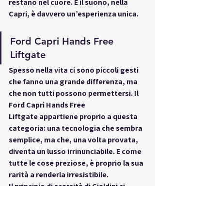
restano nel cuore. E il suono, nella 
Capri, è davvero un’esperienza unica.
Ford Capri Hands Free 
Liftgate
Spesso nella vita ci sono piccoli gesti 
che fanno una grande differenza, ma 
che non tutti possono permettersi. Il 
Ford Capri Hands Free 
Liftgate
 appartiene proprio a questa 
categoria: una tecnologia che sembra 
semplice, ma che, una volta provata, 
diventa un lusso irrinunciabile. E come 
tutte le cose preziose, è proprio la sua 
rarità
 a renderla irresistibile.
Il 
principio di scarsità di Cialdini
 ci 
insegna che desideriamo ciò che non è 
alla portata di tutti, ciò che rischiamo 