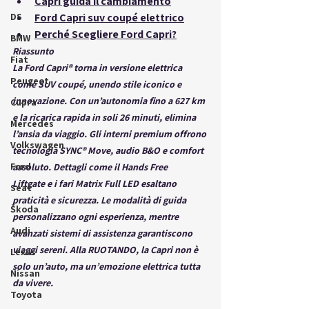
Capri guida il cambiamento
DS
Ford Capri suv coupé elettrico
Perché Scegliere Ford Capri?
BMW
Riassunto
Fiat
La 
Ford Capri®
 torna in versione elettrica 
Peugeot
come SUV coupé, unendo stile iconico e 
innovazione. Con un’autonomia fino a 627 km 
Cupra
e la ricarica rapida in soli 26 minuti, elimina 
Mercedes
l’ansia da viaggio. Gli interni premium offrono 
Volkswagen
tecnologia SYNC® Move, audio B&O e comfort 
Ford
assoluto. Dettagli come il 
Hands Free 
Liftgate
 e i fari 
Matrix Full LED
 esaltano 
Seat
praticità e sicurezza. Le modalità di guida 
Škoda
personalizzano ogni esperienza, mentre 
Audi
avanzati sistemi di assistenza garantiscono 
viaggi sereni. Alla 
RUOTANDO
, la Capri non è 
Lexus
solo un’auto, ma un’emozione elettrica tutta 
Nissan
da vivere.
Toyota