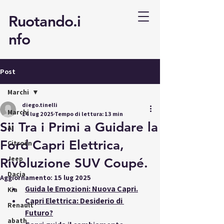
Ruotando.i
nfo
Post
Marchi
diego.tinelli
Marchi
14 lug 2025
Tempo di lettura: 13 min
Sii Tra i Primi a Guidare la
AI
Ford Capri Elettrica,
Citroën
Jeep
Rivoluzione SUV Coupé.
Dacia
Aggiornamento:
15 lug 2025
Guida le Emozioni: Nuova Capri.
Kia
Capri Elettrica: Desiderio di 
Renault
Futuro?
abath