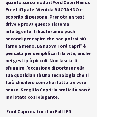
quanto sia comodo il 
Ford Capri Hands 
Free Liftgate
. Vieni da RUOTANDO e 
scoprilo di persona. Prenota un test 
drive e prova questo sistema 
intelligente: ti basteranno pochi 
secondi per capire che non potrai più 
farne a meno. La nuova Ford Capri® è 
pensata per semplificarti la vita, anche 
nei gesti più piccoli. Non lasciarti 
sfuggire l’occasione di portare nella 
tua quotidianità una tecnologia che ti 
farà chiedere come hai fatto a vivere 
senza. Scegli la Capri: la praticità non è 
mai stata così elegante.
 Ford Capri matrici fari Full LED
Quando guidi di notte, la luce non è 
solo una questione di vedere meglio. È 
sicurezza, stile, tecnologia pura. E 