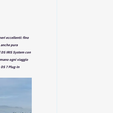
ri eccellenti: fino 
è anche pura 
l DS IRIS System con 
rmano ogni viaggio 
 DS 7 Plug-In 