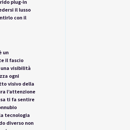
rido plug-in 
ersi il lusso 
tirlo con il 
è un 
 il fascio 
na visibilità 
zza ogni 
to visivo della 
ra l’attenzione 
a ti fa sentire 
onnubio 
la tecnologia 
do diverso non 