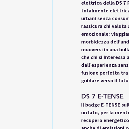
elettrica
 della DS 7
totalmente elettrica
urbani senza consum
rassicura chi valuta
emozionale: viaggiare
morbidezza dell’anda
muoversi in una boll
che chi si interessa 
dall’esperienza sens
fusione perfetta tra 
guidare verso il futu
DS 7 E-TENSE 
Il badge 
E-TENSE
 su
un lato, per la mente
recupero energetico 
anche di emissioni c