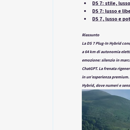
DS 7: stile, luss
DS 7: lusso e lib
DS 7, lusso e p
Riassunto
La 
DS 7 Plug-In Hybrid
 conq
a 64 km di autonomia elettr
emozione: silenzio in marci
ChatGPT. La frenata rigener
in un’esperienza premium. R
Hybrid, dove numeri e sens