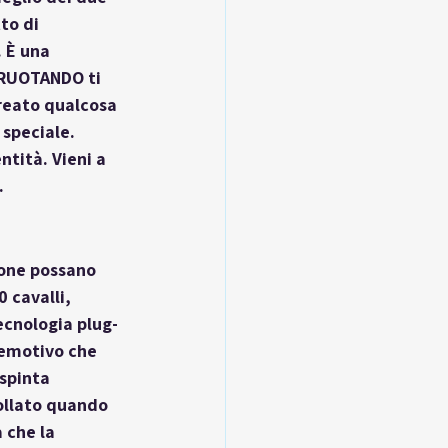
to di 
. È una 
 RUOTANDO ti 
reato qualcosa 
speciale. 
tità. Vieni a 
.
ione possano 
 cavalli, 
ecnologia plug-
 emotivo che 
spinta 
rollato quando 
 che la 