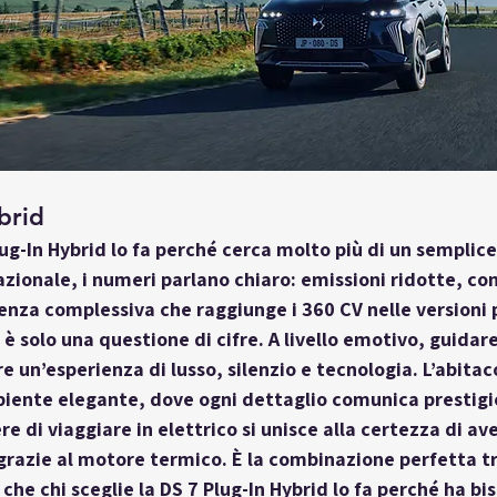
brid
ug-In Hybrid
 lo fa perché cerca molto più di un semplic
razionale, i numeri parlano chiaro: emissioni ridotte, co
enza complessiva che raggiunge i 360 CV nelle versioni p
 solo una questione di cifre. A livello emotivo, guidare 
re un’esperienza di lusso, silenzio e tecnologia. L’abitac
iente elegante, dove ogni dettaglio comunica prestigi
ere di viaggiare in elettrico si unisce alla certezza di av
grazie al motore termico. È la combinazione perfetta t
he chi sceglie la DS 7 Plug-In Hybrid lo fa perché ha bis