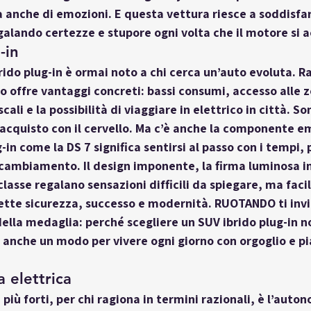
 anche di emozioni. E questa vettura riesce a soddisfar
galando certezze e stupore ogni volta che il motore si 
-in
rido plug-in
 è ormai noto a chi cerca un’auto evoluta. 
o offre vantaggi concreti: bassi consumi, accesso alle z
scali e la possibilità di viaggiare in elettrico in città. S
l’acquisto con il cervello. Ma c’è anche la componente em
-in come la DS 7 significa sentirsi al passo con i tempi, 
l cambiamento. Il design imponente, la firma luminosa i
lasse regalano sensazioni difficili da spiegare, ma facil
tte sicurezza, successo e modernità. RUOTANDO ti invit
ella medaglia: perché scegliere un SUV ibrido plug-in no
 anche un modo per vivere ogni giorno con orgoglio e pi
 elettrica
iù forti, per chi ragiona in termini razionali, è l’
auton