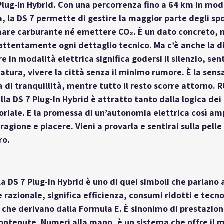
 Plug-In Hybrid. Con una percorrenza fino a 64 km in mod
, la DS 7 permette di gestire la maggior parte degli s
are carburante né emettere CO₂. È un dato concreto, m
 attentamente ogni dettaglio tecnico. Ma c’è anche la 
 in modalità elettrica significa godersi il silenzio, sent
tura, vivere la città senza il minimo rumore. È la sensa
a di tranquillità, mentre tutto il resto scorre attorno.
alla DS 7 Plug-In Hybrid è attratto tanto dalla logica de
oriale. E la promessa di un’autonomia elettrica così amp
ragione e piacere. Vieni a provarla e sentirai sulla pelle
ro.
lla DS 7 Plug-In Hybrid è uno di quei simboli che parlano a 
 razionale, significa efficienza, consumi ridotti e tecno
che derivano dalla Formula E. È sinonimo di prestazioni 
ontenute. Numeri alla mano, è un sistema che offre il m