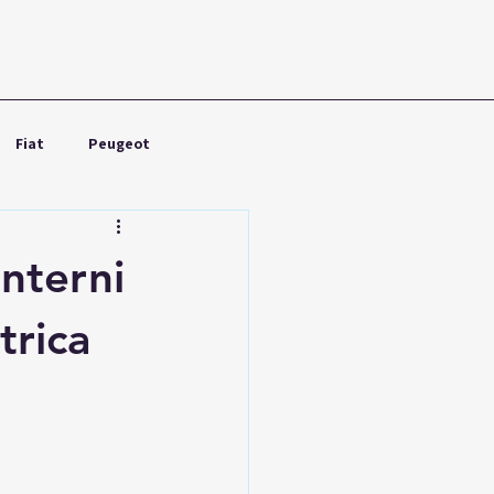
Fiat
Peugeot
Nissan
Toyota
interni
trica