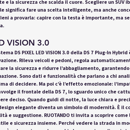
 e la sicurezza che scalda il cuore. Scegliere un SUV ib
e significa fare una scelta intelligente, ma anche conced
Vieni a provarla: capire con la testa è importante, ma sen
a.
D VISION 3.0
istema 
DS PIXEL LED VISION 3.0
 della DS 7 Plug-In Hybrid 
azione. Rileva veicoli e pedoni, regola automaticamente
are la sicurezza e ridurre l’abbagliamento, garantendo u
uazione. Sono dati e funzionalità che parlano a chi anali
ima di decidere. Ma poi c’è l’effetto emozionale: l’impat
vvolge il frontale della DS 7, lo sguardo unico che cattu
re deciso. Quando guidi di notte, la luce chiara e precis
design elegante diventa un simbolo di modernità. È il c
lità e suggestione. RUOTANDO ti invita a scoprire come 
stile e sicurezza insieme. Perché vedere la strada in mo