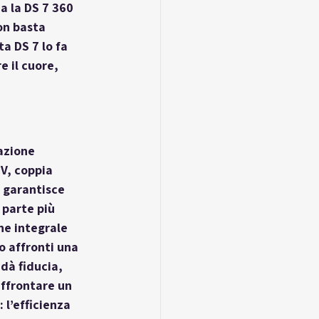
a la DS 7 360 
on basta 
a DS 7 lo fa 
 il cuore, 
azione 
CV, coppia 
 garantisce 
 parte più 
ne integrale 
 affronti una 
dà fiducia, 
ffrontare un 
l’efficienza 