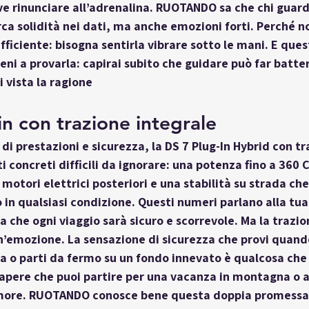
ve rinunciare all’adrenalina. RUOTANDO sa che chi guard
rca solidità nei dati, ma anche emozioni forti. Perché n
fficiente: bisogna sentirla vibrare sotto le mani. E quest
ni a provarla: capirai subito che guidare può far battere
 vista la ragione
-in con trazione integrale
 di prestazioni e sicurezza, la 
DS 7 Plug-In Hybrid con tr
ati concreti difficili da ignorare: una potenza fino a 360 
motori elettrici posteriori e una stabilità su strada che
 in qualsiasi condizione. Questi numeri parlano alla tua
a che ogni viaggio sarà sicuro e scorrevole. Ma la trazio
n’emozione. La sensazione di sicurezza che provi quando
ia o parti da fermo su un fondo innevato è qualcosa che 
 sapere che puoi partire per una vacanza in montagna o a
more. RUOTANDO conosce bene questa doppia promessa: 