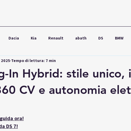
Dacia
Kia
Renault
abath
DS
BMW
g 2025
Tempo di lettura: 7 min
wagen
Ford
Seat
Škoda
Audi
Lexus
-In Hybrid: stile unico, 
60 CV e autonomia elet
guida ora
!
da DS 7!