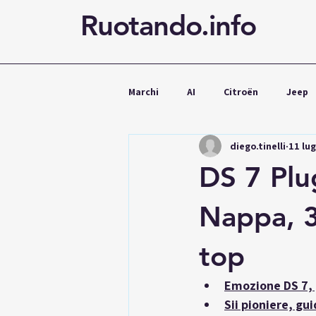
Ruotando.info
Marchi
AI
Citroën
Jeep
diego.tinelli
11 lu
Cupra
Mercedes
Volks
DS 7 Plug
Noleggio
Nappa, 3
top
Emozione DS 7, 
Sii pioniere, gui