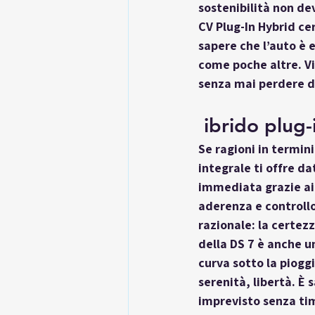
sostenibilità non de
CV Plug-In Hybrid ce
sapere che l’auto è e
come poche altre. Vie
senza mai perdere di
 ibrido plug
Se ragioni in termini
integrale
 ti offre d
immediata grazie ai 
aderenza e controllo
razionale: la certezz
della DS 7 è anche u
curva sotto la piogg
serenità, libertà. È
imprevisto senza ti