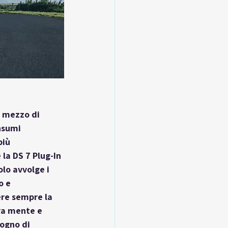
e mezzo di 
nsumi 
iù 
la DS 7 Plug-In 
olo avvolge i 
o e 
ere sempre la 
ra mente e 
ogno di 