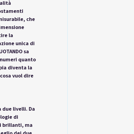
alità 
postamenti 
isurabile, che 
dimensione 
ire la 
zione unica di 
 RUOTANDO sa 
i numeri quanto 
ia diventa la 
 cosa vuol dire 
due livelli. Da 
logie di 
brillanti, ma 
eglio dei due 