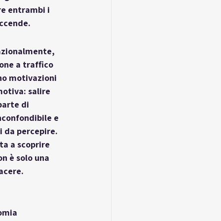
e entrambi i 
accende.
Razionalmente, 
one a traffico 
ono motivazioni 
otiva: salire 
parte di 
nconfondibile e 
i da percepire. 
a a scoprire 
n è solo una 
acere.
omia 