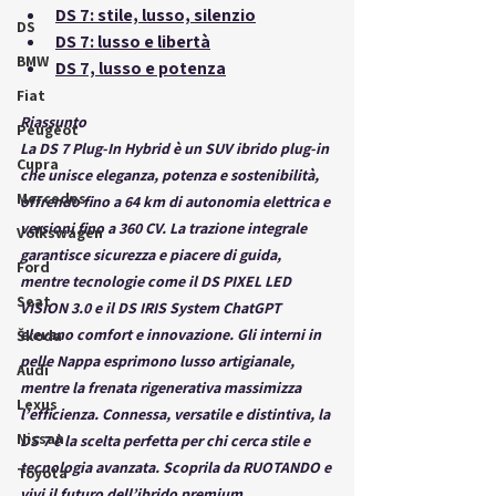
DS 7: stile, lusso, silenzio
DS
DS 7: lusso e libertà
BMW
DS 7, lusso e potenza
Fiat
Riassunto
Peugeot
La DS 7 Plug-In Hybrid è un SUV ibrido plug-in 
Cupra
che unisce eleganza, potenza e sostenibilità, 
Mercedes
offrendo fino a 64 km di autonomia elettrica e 
versioni fino a 360 CV. La trazione integrale 
Volkswagen
garantisce sicurezza e piacere di guida, 
Ford
mentre tecnologie come il DS PIXEL LED 
Seat
VISION 3.0 e il DS IRIS System ChatGPT 
elevano comfort e innovazione. Gli interni in 
Škoda
pelle Nappa esprimono lusso artigianale, 
Audi
mentre la frenata rigenerativa massimizza 
Lexus
l’efficienza. Connessa, versatile e distintiva, la 
Nissan
DS 7 è la scelta perfetta per chi cerca stile e 
tecnologia avanzata. Scoprila da RUOTANDO e 
Toyota
vivi il futuro dell’ibrido premium.