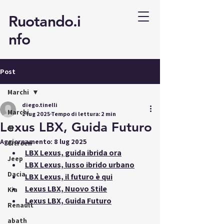
Ruotando.i
nfo
Post
Marchi
diego.tinelli
Marchi
2 lug 2025
Tempo di lettura: 2 min
Lexus LBX, Guida Futuro
AI
Aggiornamento:
8 lug 2025
Citroën
LBX Lexus, guida ibrida ora
Jeep
LBX Lexus, lusso ibrido urbano
Dacia
LBX Lexus, il futuro è qui
Lexus LBX, Nuovo Stile
Kia
Lexus LBX, Guida Futuro
Renault
abath