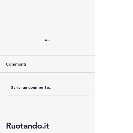
Commenti
LBX Lexus, il fu
Scrivi un commento...
LBX Lexus, lusso ibrido
urbano
Ruotando.it