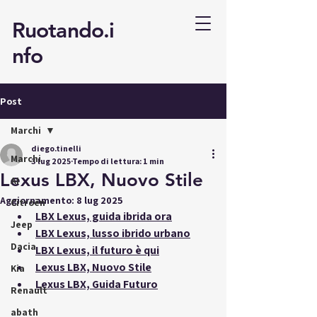
Ruotando.i
nfo
Post
Marchi
diego.tinelli
Marchi
3 lug 2025
Tempo di lettura: 1 min
Lexus LBX, Nuovo Stile
AI
Aggiornamento:
8 lug 2025
Citroën
LBX Lexus, guida ibrida ora
Jeep
LBX Lexus, lusso ibrido urbano
Dacia
LBX Lexus, il futuro è qui
Lexus LBX, Nuovo Stile
Kia
Lexus LBX, Guida Futuro
Renault
abath