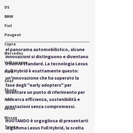
DS
BMW
Fiat
Peugeot
Cupra
el panorama automobilistico, alcune 
Mercedes
innovazioni si distinguono e diventano 
Volkswagen
il nuovo standard. La tecnologia 
Lexus 
Full Hybrid
 è esattamente questo: 
Ford
un'innovazione che ha superato la 
Seat
fase degli "early adopters" per 
Škoda
diventare un punto di riferimento per 
chi cerca efficienza, sostenibilità e 
Audi
prestazioni senza compromessi. 
Lexus
Nissan
RUOTANDO è orgogliosa di presentarti 
Toyota
la gamma Lexus Full Hybrid, la scelta 