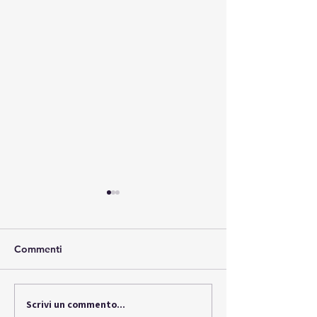
Commenti
LBX Lexus, il fu
Scrivi un commento...
LBX Lexus, lusso ibrido