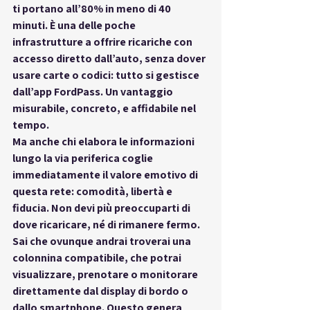
ti portano all’80% in meno di 40 
minuti. È una delle poche 
infrastrutture a offrire ricariche con 
accesso 
diretto dall’auto
, senza dover 
usare carte o codici: tutto si gestisce 
dall’app FordPass. Un vantaggio 
misurabile, concreto, e affidabile nel 
tempo.
Ma anche chi elabora le informazioni 
lungo la 
via periferica
 coglie 
immediatamente il valore emotivo di 
questa rete: 
comodità, libertà e 
fiducia
. Non devi più preoccuparti di 
dove ricaricare, né di rimanere fermo. 
Sai che ovunque andrai troverai una 
colonnina compatibile, che potrai 
visualizzare, prenotare o monitorare 
direttamente dal display di bordo o 
dallo smartphone. Questo genera 