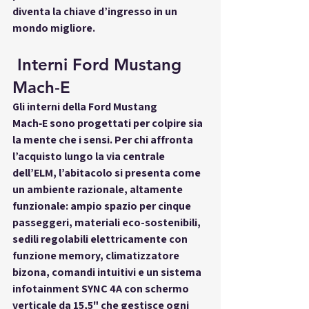
diventa 
la chiave d’ingresso in un 
mondo migliore
.
 Interni Ford Mustang 
Mach‑E
Gli 
interni della Ford Mustang 
Mach‑E
 sono progettati per colpire sia 
la mente che i sensi. Per chi affronta 
l’acquisto lungo la 
via centrale 
dell’ELM
, l’abitacolo si presenta come 
un ambiente razionale, altamente 
funzionale: ampio spazio per cinque 
passeggeri, materiali eco-sostenibili, 
sedili regolabili elettricamente con 
funzione memory, climatizzatore 
bizona, comandi intuitivi e un sistema 
infotainment SYNC 4A con schermo 
verticale da 15,5" che gestisce ogni 