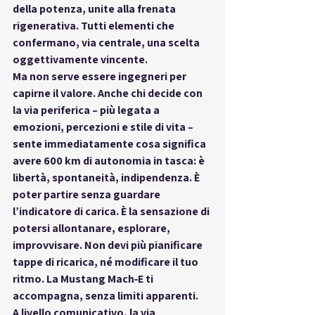
della potenza, unite alla frenata 
rigenerativa. Tutti elementi che 
confermano, via centrale, una scelta 
oggettivamente vincente
.
Ma non serve essere ingegneri per 
capirne il valore. Anche chi decide con 
la via 
periferica
 – più legata a 
emozioni, percezioni e stile di vita – 
sente immediatamente cosa significa 
avere 600 km di autonomia in tasca
: è 
libertà, spontaneità, indipendenza. È 
poter partire senza guardare 
l’indicatore di carica. È la sensazione di 
potersi allontanare, esplorare, 
improvvisare. Non devi più pianificare 
tappe di ricarica, né modificare il tuo 
ritmo. La Mustang Mach‑E ti 
accompagna, senza limiti apparenti.
A livello comunicativo, la 
via 