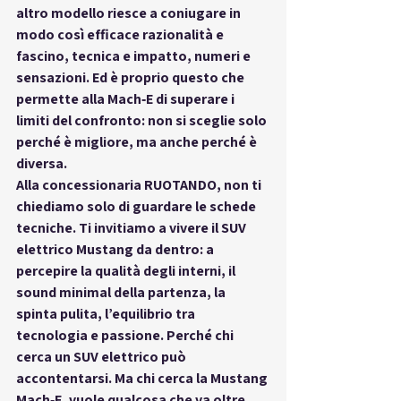
altro modello riesce a coniugare in 
modo così efficace 
razionalità e 
fascino
, 
tecnica e impatto
, 
numeri e 
sensazioni
. Ed è proprio questo che 
permette alla Mach‑E di superare i 
limiti del confronto: non si sceglie solo 
perché è migliore, ma anche perché 
è 
diversa
.
Alla concessionaria 
RUOTANDO
, non ti 
chiediamo solo di guardare le schede 
tecniche. Ti invitiamo a vivere il SUV 
elettrico Mustang da dentro: a 
percepire la qualità degli interni, il 
sound minimal della partenza, la 
spinta pulita, l’equilibrio tra 
tecnologia e passione. Perché chi 
cerca un SUV elettrico può 
accontentarsi. Ma chi cerca la 
Mustang 
Mach‑E
, 
vuole qualcosa che va oltre
.