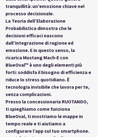
tranquillità
: un’emozione chiave nel 
processo decisionale.
La Teoria dell’Elaborazione 
Probabilistica dimostra che le 
decisioni efficaci nascono 
dall’
integrazione di ragione ed 
emozione
. E in questo senso, la 
ricarica Mustang Mach‑E con 
BlueOval™
 è uno degli elementi più 
forti: soddisfa il bisogno di efficienza e 
riduce lo stress quotidiano. È 
tecnologia invisibile che lavora per te, 
senza complicazioni.
Presso la concessionaria 
RUOTANDO
, 
ti spieghiamo come funziona 
BlueOval, ti mostriamo le mappe in 
tempo reale e ti aiutiamo a 
configurare l’app sul tuo smartphone. 