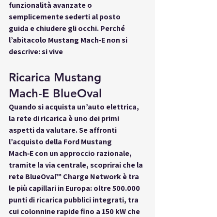
funzionalità avanzate o 
semplicemente 
sederti al posto 
guida
 e chiudere gli occhi. Perché 
l’abitacolo Mustang Mach‑E non si 
descrive: 
si vive
Ricarica Mustang 
Mach‑E BlueOval
Quando si acquista un’auto elettrica, 
la 
rete di ricarica
 è uno dei primi 
aspetti da valutare. Se affronti 
l’acquisto della 
Ford Mustang 
Mach‑E
 con un approccio razionale, 
tramite la 
via centrale
, scoprirai che la 
rete 
BlueOval™ Charge Network
 è tra 
le più capillari in Europa: oltre 
500.000 
punti di ricarica pubblici
 integrati, tra 
cui colonnine rapide fino a 150 kW che 