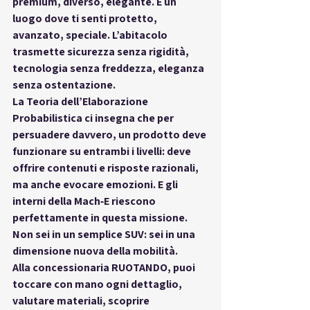
premium, diverso, elegante. È un 
luogo dove ti senti 
protetto, 
avanzato, speciale
. L’abitacolo 
trasmette sicurezza senza rigidità, 
tecnologia senza freddezza, eleganza 
senza ostentazione.
La 
Teoria dell’Elaborazione 
Probabilistica
 ci insegna che per 
persuadere davvero, un prodotto deve 
funzionare 
su entrambi i livelli
: deve 
offrire contenuti e risposte razionali, 
ma anche evocare emozioni. E gli 
interni della Mach‑E riescono 
perfettamente in questa missione. 
Non sei in un semplice SUV: sei in una 
dimensione nuova della mobilità
.
Alla concessionaria 
RUOTANDO
, puoi 
toccare con mano ogni dettaglio, 
valutare materiali, scoprire 