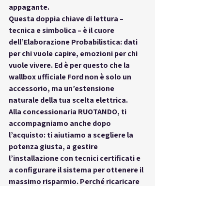
appagante
.
Questa doppia chiave di lettura – 
tecnica e simbolica – è il cuore 
dell’Elaborazione Probabilistica: 
dati 
per chi vuole capire, emozioni per chi 
vuole vivere
. Ed è per questo che la 
wallbox ufficiale Ford non è solo un 
accessorio, ma 
un’estensione 
naturale della tua scelta elettrica
.
Alla concessionaria 
RUOTANDO
, ti 
accompagniamo anche dopo 
l’acquisto: ti aiutiamo a scegliere la 
potenza giusta, a gestire 
l’installazione con tecnici certificati e 
a configurare il sistema per ottenere il 
massimo risparmio. Perché ricaricare 
a casa non è solo comodo. È 
una nuova 
idea di libertà
.