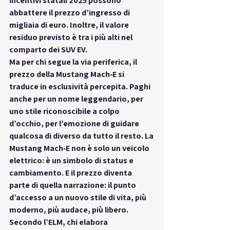
incentivi statali 2025 possono 
abbattere il prezzo d’ingresso di 
migliaia di euro. Inoltre, il valore 
residuo previsto è tra i più alti nel 
comparto dei SUV EV.
Ma per chi segue la 
via periferica
, il 
prezzo della Mustang Mach‑E si 
traduce in 
esclusività percepita
. Paghi 
anche per 
un nome leggendario
, per 
uno stile riconoscibile a colpo 
d’occhio, per l’emozione di guidare 
qualcosa di diverso da tutto il resto. La 
Mustang Mach‑E non è solo un veicolo 
elettrico: è 
un simbolo di status e 
cambiamento
. E il prezzo diventa 
parte di quella narrazione: il punto 
d’accesso a un nuovo stile di vita, più 
moderno, più audace, più libero.
Secondo l’ELM, chi elabora 