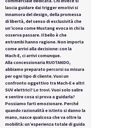
commerciale dedicata. Chi invece si 
lascia guidare dai 
trigger emotivi
 si 
innamora del design, della promessa 
di libertà, del senso di esclusività che 
un’icona come Mustang evoca in chi la 
osserva passare. Il bello è che 
entrambi hanno ragione
. Non importa 
come arrivi alla decisione: con la 
Mach‑E, 
ci arrivi comunque
.
Alla concessionaria 
RUOTANDO
, 
abbiamo preparato percorsi su misura 
per ogni tipo di cliente. Vuoi un 
confronto oggettivo tra Mach‑E e altri 
SUV elettrici? Lo trovi. Vuoi solo salire 
e sentire cosa si prova a guidarla? 
Possiamo farti emozionare. Perché 
quando razionalità e istinto si danno la 
mano, nasce qualcosa che va oltre la 
mobilità: 
un’esperienza totale di guida 