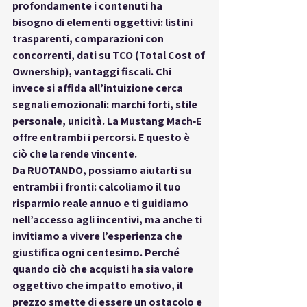
profondamente i contenuti ha 
bisogno di elementi oggettivi: listini 
trasparenti, comparazioni con 
concorrenti, dati su TCO (Total Cost of 
Ownership), vantaggi fiscali. Chi 
invece si affida all’intuizione cerca 
segnali emozionali: marchi forti, stile 
personale, unicità. La Mustang Mach‑E 
offre 
entrambi i percorsi
. E questo è 
ciò che la rende vincente.
Da 
RUOTANDO
, possiamo aiutarti su 
entrambi i fronti: calcoliamo il tuo 
risparmio reale annuo e ti guidiamo 
nell’accesso agli incentivi, ma anche ti 
invitiamo a 
vivere l’esperienza
 che 
giustifica ogni centesimo. Perché 
quando ciò che acquisti ha sia 
valore 
oggettivo che impatto emotivo
, il 
prezzo smette di essere un ostacolo e 