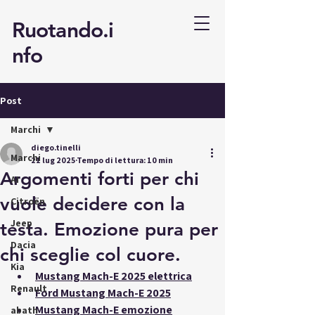
Ruotando.i
nfo
Post
Marchi
diego.tinelli
Marchi
21 lug 2025
Tempo di lettura: 10 min
Argomenti forti per chi
AI
vuole decidere con la
Citroën
Jeep
testa. Emozione pura per
Dacia
chi sceglie col cuore.
Kia
Mustang Mach-E 2025 elettrica
Renault
Ford Mustang Mach-E 2025
Mustang Mach-E emozione
abath