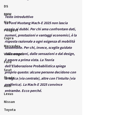
DS
BMW
Testo introduttivo
Fiat
La 
Ford Mustang Mach‑E 2025
 non lascia 
spazio ai dubbi. Per chi ama confrontare dati, 
Peugeot
numeri, prestazioni e vantaggi economici, è la 
Cupra
risposta razionale a ogni esigenza di mobilità 
Mercedes
sostenibile. Per chi, invece, sceglie guidato 
dalle emozioni, dalle sensazioni e dal design, 
Volkswagen
è amore a prima vista. La 
Teoria 
Ford
dell’Elaborazione Probabilistica
 spiega 
Seat
proprio questo: alcune persone decidono con 
Škoda
la logica (via centrale), altre con l’intuito (via 
periferica). La Mach‑E 2025 convince 
Audi
entrambe
. Ecco perché.
Lexus
Nissan
Toyota