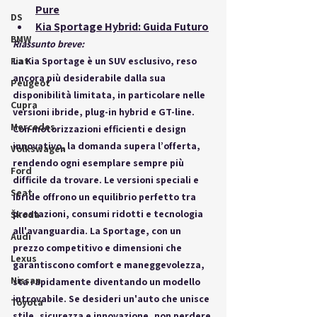
Pure
DS
Kia Sportage Hybrid: Guida Futuro
BMW
Riassunto breve:
Fiat
La Kia Sportage è un SUV esclusivo, reso 
ancora più desiderabile dalla sua 
Peugeot
disponibilità limitata, in particolare nelle 
Cupra
versioni ibride, plug-in hybrid e GT-line. 
Mercedes
Con motorizzazioni efficienti e design 
innovativo, la domanda supera l’offerta, 
Volkswagen
rendendo ogni esemplare sempre più 
Ford
difficile da trovare. Le versioni speciali e 
Seat
ibride offrono un equilibrio perfetto tra 
prestazioni, consumi ridotti e tecnologia 
Škoda
all'avanguardia. La Sportage, con un 
Audi
prezzo competitivo e dimensioni che 
Lexus
garantiscono comfort e maneggevolezza, 
Nissan
sta rapidamente diventando un modello 
introvabile. Se desideri un'auto che unisce 
Toyota
stile, sicurezza e innovazione, non perdere 