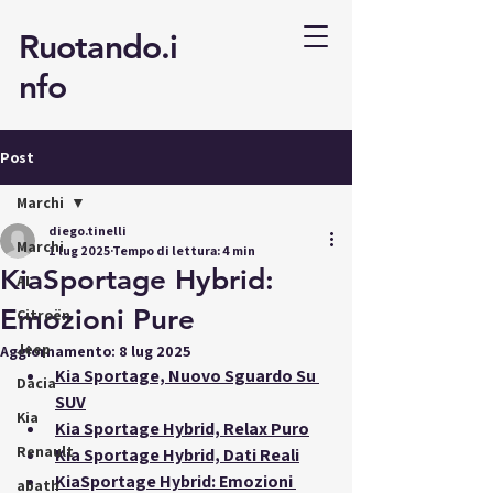
Ruotando.i
nfo
Post
Marchi
diego.tinelli
Marchi
1 lug 2025
Tempo di lettura: 4 min
KiaSportage Hybrid:
AI
Emozioni Pure
Citroën
Jeep
Aggiornamento:
8 lug 2025
Kia Sportage, Nuovo Sguardo Su 
Dacia
SUV
Kia
Kia Sportage Hybrid, Relax Puro
Renault
Kia Sportage Hybrid, Dati Reali
KiaSportage Hybrid: Emozioni 
abath