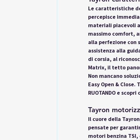
Le 
caratteristiche d
percepisce immediata
materiali piacevoli a
massimo comfort, anc
alla perfezione con 
assistenza alla guid
di corsia, al riconos
Matrix, il tetto pan
Non mancano soluzion
Easy Open & Close. T
RUOTANDO e scopri c
Tayron motorizz
Il cuore della 
Tayron
pensate per garantir
motori benzina TSI, c