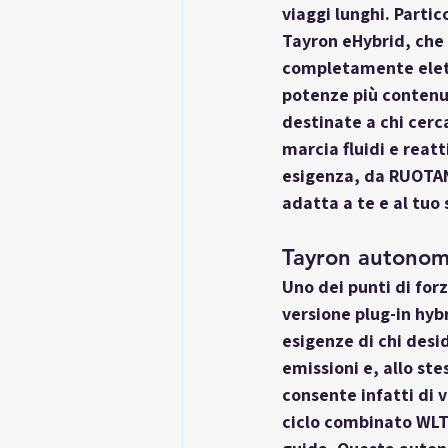
viaggi lunghi. Partic
Tayron eHybrid, che 
completamente elettr
potenze più contenut
destinate a chi cerc
marcia fluidi e reat
esigenza, da RUOTAND
adatta a te e al tuo 
Tayron autonomi
Uno dei punti di for
versione plug-in hybri
esigenze di chi desi
emissioni e, allo st
consente infatti di 
ciclo combinato WLTP