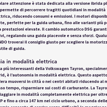
olare attenzione è stata dedicata alla versione ibrida pl
permette di percorrere tragitti quotidiani in modalità 
ica, riducendo consumi e emissioni. I motori disponibi
e, perfette per la guida urbana, fino alle varianti più p
a prestazioni elevate. Il cambio automatico DSG garant
tivi, regalando una guida piacevole e senza sforzi. Qualu
O troverai il consiglio giusto per scegliere la motoriz
stile di guida.
a in modalità elettrica
za più interessanti della Volkswagen Tayron, specialmen
d, è l’
autonomia in modalità elettrica
. Questo aspetto
dera muoversi in città o nei centri abitati riducendo al 
esso tempo, risparmiare sui costi di carburante. La Tayr
viaggiare in modalità completamente elettrica per oltre
 e fino a circa 147 km nel ciclo urbano, a seconda delle