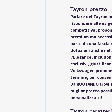
Tayron prezzo
Parlare del 
Tayron p
rispondere alle esig
competitiva, propone
premium ma accessibi
parte da una fascia
dotazioni anche nella
l’Elegance, includon
esclusivi, giustific
Volkswagen propone f
termine, per consent
Da RUOTANDO trovi s
miglior prezzo possi
personalizzato!
Tayron caratteri