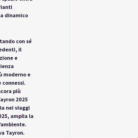
ianti 
ita dinamico
rtando con sé 
denti, il 
zione e 
cienza 
iù moderno e 
 connessi. 
cora più 
Tayron 2025 
a nei viaggi 
025, amplia la 
’ambiente. 
va Tayron.