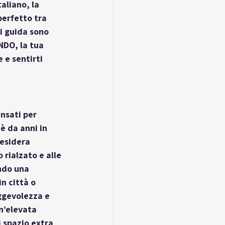
liano, la 
erfetto tra 
i guida sono 
NDO, la tua 
 e sentirti 
nsati per 
è da anni in 
desidera 
 rialzato e alle 
ndo una 
n città o 
ggevolezza e 
n’elevata 
 spazio extra 