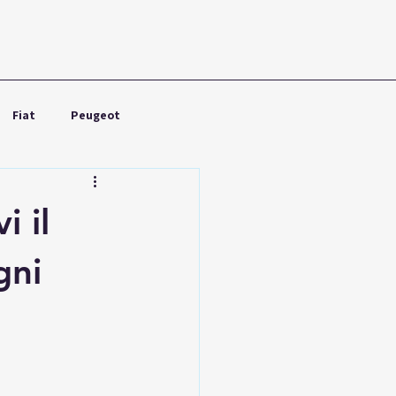
Fiat
Peugeot
Nissan
Toyota
i il
gni