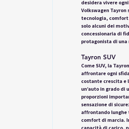
desidera vivere ogni
Volkswagen Tayron s
tecnologia, comfort 
solo alcuni dei motiv
concessionaria di fid
protagonista di una
Tayron SUV
Come 
SUV
, la Tayro
affrontare ogni sfid
costante crescita e 
un’auto in grado di u
proporzioni importan
sensazione di sicurez
affrontando lunghe t
comfort di marcia. I
capacità di carico, 