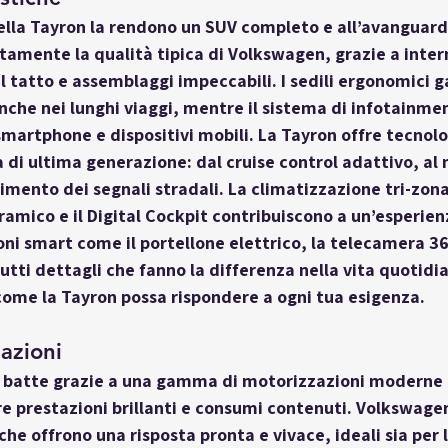
ella Tayron
 la rendono un SUV completo e all’avanguardi
mente la qualità tipica di Volkswagen, grazie a intern
l tatto e assemblaggi impeccabili. I sedili ergonomici g
he nei lunghi viaggi, mentre il sistema di infotainment
smartphone e dispositivi mobili. La Tayron offre tecnolo
a di ultima generazione: dal cruise control adattivo, a
cimento dei segnali stradali. La climatizzazione tri-zona,
oramico e il Digital Cockpit contribuiscono a un’esperie
i smart come il portellone elettrico, la telecamera 360
utti dettagli che fanno la differenza nella vita quotidia
ome la Tayron possa rispondere a ogni tua esigenza.
azioni
 batte grazie a una gamma di 
motorizzazioni
 moderne e
e prestazioni brillanti e consumi contenuti. Volkswage
he offrono una risposta pronta e vivace, ideali sia per la