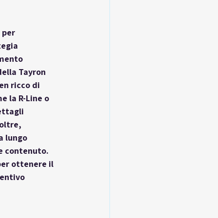
 per 
tegia 
amento 
ella Tayron 
n ricco di 
e la R-Line o 
ttagli 
ltre, 
a lungo 
e contenuto. 
r ottenere il 
entivo 