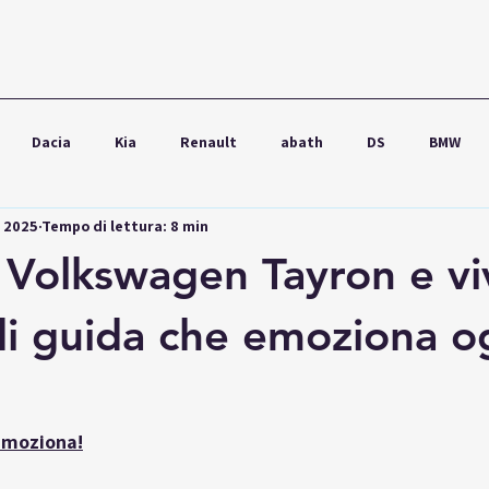
Dacia
Kia
Renault
abath
DS
BMW
g 2025
Tempo di lettura: 8 min
wagen
Ford
Seat
Škoda
Audi
Lexus
 Volkswagen Tayron e viv
di guida che emoziona o
emoziona!