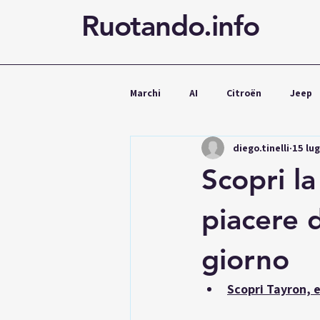
Ruotando.info
Marchi
AI
Citroën
Jeep
diego.tinelli
15 lu
Cupra
Mercedes
Volks
Scopri la
Noleggio
piacere 
giorno
Scopri Tayron, 