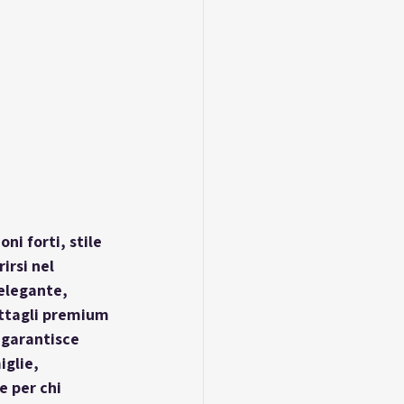
ni forti, stile 
rsi nel 
elegante, 
ettagli premium 
 garantisce 
glie, 
e per chi 