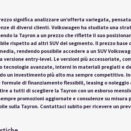
rezzo
 significa analizzare un’offerta variegata, pensata
enze di diversi clienti. Volkswagen ha studiato una stra
ndo la Tayron a un prezzo che riflette il suo posizion
le rispetto ad altri SUV del segmento. Il prezzo base d
 media, rendendo possibile accedere a un SUV Volkswage
 versione entry-level. Le versioni più accessoriate, com
o tecnologie avanzate, interni in materiali pregiati e de
ando un investimento più alto ma sempre competitivo. Ino
ormule di finanziamento flessibili, leasing o noleggio 
ire a tutti di scegliere la Tayron con un esborso mensil
empre promozioni aggiornate e consulenze su misura pe
bile sulla Tayron. Contattaci subito per ricevere un prev
stiche