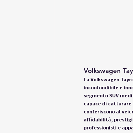
Volkswagen Tay
La 
Volkswagen Tayr
inconfondibile e inn
segmento SUV medio-
capace di catturare g
conferiscono al vei
affidabilità, presti
professionisti e appa