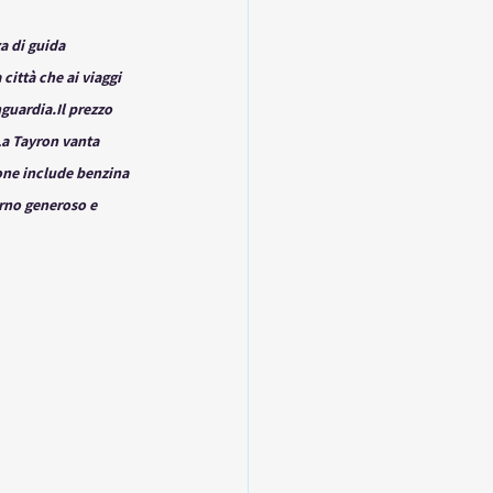
a di guida 
ittà che ai viaggi 
nguardia.Il prezzo 
a
 Tayron vanta 
one include benzina 
rno generoso e 