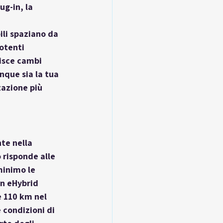
ug-in, la 
li spaziano da 
otenti 
isce cambi 
nque sia la tua 
zazione più 
te nella 
 risponde alle 
minimo le 
on eHybrid 
 110 km nel 
 condizioni di 