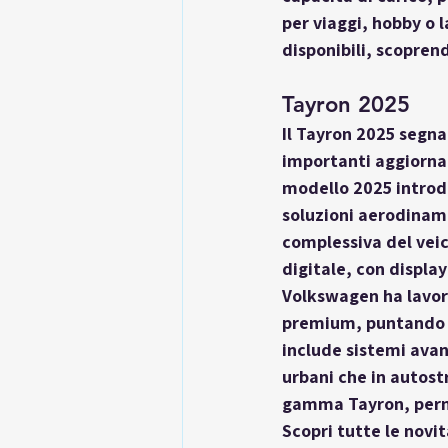
per viaggi, hobby o 
disponibili, scopren
Tayron 2025
Il 
Tayron 2025
 segna
importanti aggiornam
modello 2025 introdu
soluzioni aerodinami
complessiva del veic
digitale, con displa
Volkswagen ha lavora
premium, puntando su
include sistemi avanz
urbani che in autostr
gamma Tayron, perme
Scopri tutte le novi