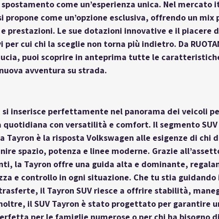
 spostamento come un’esperienza unica. Nel mercato ita
i propone come un’opzione esclusiva, offrendo un mix p
e prestazioni. Le sue dotazioni innovative e il piacere d
i per cui chi la sceglie non torna più indietro. Da RUOTA
ucia, puoi scoprire in anteprima tutte le caratteristiche
 nuova avventura su strada.
n si inserisce perfettamente nel panorama dei veicoli pe
a quotidiana con versatilità e comfort. Il segmento SUV 
la Tayron è la risposta Volkswagen alle esigenze di chi 
nire spazio, potenza e linee moderne. Grazie all’assetto
ti, la Tayron offre una guida alta e dominante, regala
za e controllo in ogni situazione. Che tu stia guidando i
rasferte, il Tayron SUV riesce a offrire stabilità, mane
noltre, il SUV Tayron è stato progettato per garantire u
perfetta per le famiglie numerose o per chi ha bisogno di