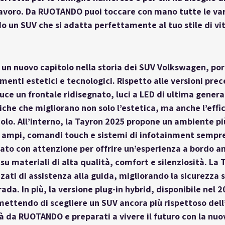
lavoro. Da RUOTANDO puoi toccare con mano tutte le var
do un SUV che si adatta perfettamente al tuo stile di v
 un nuovo capitolo nella storia dei SUV Volkswagen, po
enti estetici e tecnologici. Rispetto alle versioni prece
ce un frontale ridisegnato, luci a LED di ultima genera
che che migliorano non solo l’estetica, ma anche l’effi
olo. All’interno, la Tayron 2025 propone un ambiente p
y ampi, comandi touch e sistemi di infotainment sempre
to con attenzione per offrire un’esperienza a bordo an
 materiali di alta qualità, comfort e silenziosità. La 
ati di assistenza alla guida, migliorando la sicurezza si
ada. In più, la versione plug-in hybrid, disponibile nel 2
ttendo di scegliere un SUV ancora più rispettoso dell
tà da RUOTANDO e preparati a vivere il futuro con la nuo