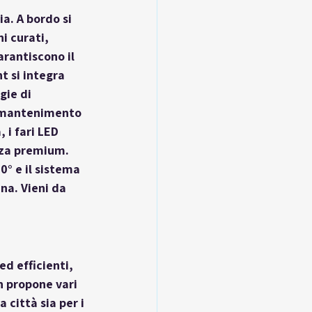
a. A bordo si 
i curati, 
arantiscono il 
 si integra 
gie di 
l mantenimento 
 i fari LED 
nza premium. 
° e il sistema 
na. Vieni da 
d efficienti, 
n propone vari 
 città sia per i 