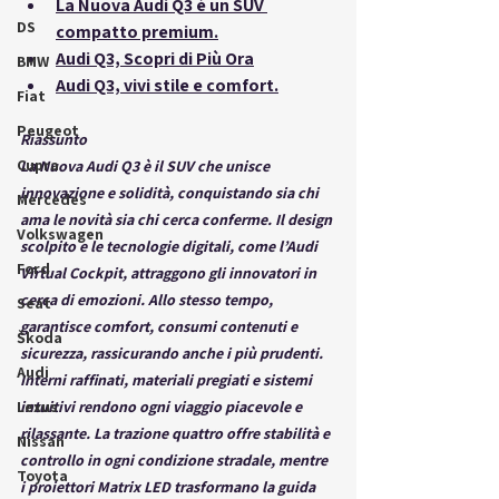
La Nuova Audi Q3 è un SUV 
DS
compatto premium.
Audi Q3, Scopri di Più Ora
BMW
Audi Q3, vivi stile e comfort.
Fiat
Peugeot
Riassunto  
Cupra
La Nuova Audi Q3 è il SUV che unisce 
innovazione e solidità, conquistando sia chi 
Mercedes
ama le novità sia chi cerca conferme. Il design 
Volkswagen
scolpito e le tecnologie digitali, come l’Audi 
Ford
Virtual Cockpit, attraggono gli innovatori in 
cerca di emozioni. Allo stesso tempo, 
Seat
garantisce comfort, consumi contenuti e 
Škoda
sicurezza, rassicurando anche i più prudenti. 
Audi
Interni raffinati, materiali pregiati e sistemi 
Lexus
intuitivi rendono ogni viaggio piacevole e 
rilassante. La trazione quattro offre stabilità e 
Nissan
controllo in ogni condizione stradale, mentre 
Toyota
i proiettori Matrix LED trasformano la guida 