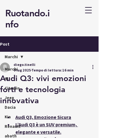
Ruotando.i
nfo
Post
Marchi
diego.tinelli
Marchi
9 lug 2025
Tempo di lettura: 16 min
Audi Q3: vivi emozioni
AI
forti e tecnologia
Citroën
Jeep
innovativa
Dacia
Kia
Audi Q3, Emozione Sicura
L’Audi Q3 è un SUV premium, 
Renault
elegante e versatile.
abath