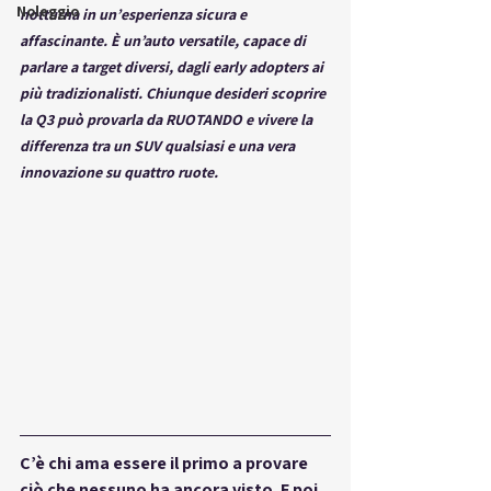
Noleggio
notturna in un’esperienza sicura e 
affascinante. È un’auto versatile, capace di 
parlare a target diversi, dagli early adopters ai 
più tradizionalisti. Chiunque desideri scoprire 
la Q3 può provarla da RUOTANDO e vivere la 
differenza tra un SUV qualsiasi e una vera 
innovazione su quattro ruote.
C’è chi ama essere il primo a provare 
ciò che nessuno ha ancora visto. E poi 