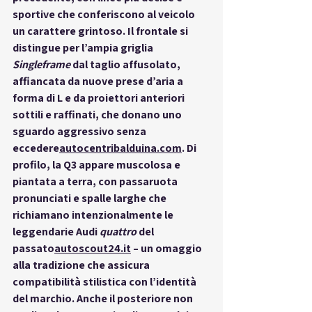
sportive che conferiscono al veicolo 
un carattere grintoso. Il frontale si 
distingue per l’ampia griglia 
Singleframe
 dal taglio affusolato, 
affiancata da nuove prese d’aria a 
forma di L e da proiettori anteriori 
sottili e raffinati, che donano uno 
sguardo aggressivo senza 
eccedere
autocentribalduina.com
. Di 
profilo, la Q3 appare muscolosa e 
piantata a terra, con passaruota 
pronunciati e spalle larghe che 
richiamano intenzionalmente le 
leggendarie Audi 
quattro
 del 
passato
autoscout24.it
 – un omaggio 
alla tradizione che assicura 
compatibilità
 stilistica con l’identità 
del marchio. Anche il posteriore non 