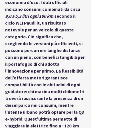
economia d’uso. I dati ufficiali 
indicano consumi combinati da circa 
9,0 a 5,3 litri ogni 100 km
 secondo il 
ciclo 
WLTP
audi.it
, un risultato 
notevole per un veicolo di questa 
categoria. Ciò significa che, 
scegliendo le versioni più efficienti, si 
possono percorrere lunghe distanze 
con un pieno, con 
benefici tangibili
 per 
il portafoglio di chi adotta 
l’innovazione per primo. La flessibilità 
dell’offerta motori garantisce 
compatibilità
 con le abitudini di ogni 
guidatore: chi macina molti chilometri 
troverà rassicurante la presenza di un 
diesel parco nei consumi, mentre 
l’utente urbano potrà optare per la Q3 
e-hybrid. Quest’ultima permette di 
viaggiare in elettrico fino a ~120 km 