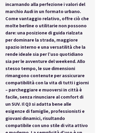
incarnando alla perfezione i valori del 
marchio Audi in un formato urbano. 
Come 
vantaggio relativo
, offre ciò che 
molte berline o utilitarie non possono 
dare: una posizione di guida rialzata 
per dominare la strada, maggiore 
spazio interno e una versatilità che la 
rende ideale sia per l’uso quotidiano 
sia per le avventure del weekend. Allo 
stesso tempo, le sue dimensioni 
rimangono contenute per assicurare 
compatibilità
 con la vita di tutti i giorni 
– parcheggiare e muoversi in città è 
facile, senza rinunciare al comfort di 
un SUV. Il Q3 si adatta bene alle 
esigenze di famiglie, professionisti e 
giovani dinamici, risultando 
compatibile
 con uno stile di vita attivo 
e moderno. La 
semplicità
 d’uso è un 