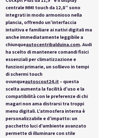
Cockpit Plus
 da 11,9” e il display 
centrale MMI touch da 12,8” sono 
integrati in modo armonioso nella 
plancia, offrendo un’interfaccia 
intuitiva e familiare ai nativi digitali ma 
anche immediatamente leggibile a 
chiunque
autocentribalduina.com
. Audi 
ha scelto di mantenere 
comandi fisici 
essenziali
 per climatizzazione e 
funzioni primarie, un sollievo in tempi 
di schermi touch 
ovunque
autoscout24.it
 – questa 
scelta aumenta la facilità d’uso e la 
compatibilità
 con le preferenze di chi 
magari non ama distrarsi tra troppi 
menu digitali. L’atmosfera interna è 
personalizzabile e d’impatto: un 
pacchetto luci d’ambiente avanzato 
permette di illuminare con stile 