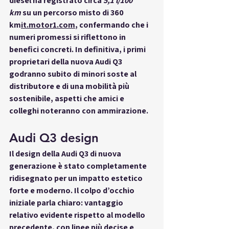
diesel ha registrato circa 
5,1 l/100 
km
 su un percorso misto di 360 
km
it.motor1.com
, confermando che i 
numeri promessi si riflettono in 
benefici concreti. In definitiva, i primi 
proprietari della nuova Audi Q3 
godranno subito di minori soste al 
distributore e di una mobilità più 
sostenibile, aspetti che amici e 
colleghi noteranno con ammirazione.
Audi Q3 design
Il 
design
 della Audi Q3 di nuova 
generazione è stato completamente 
ridisegnato per un impatto estetico 
forte e moderno. Il colpo d’occhio 
iniziale parla chiaro: 
vantaggio 
relativo
 evidente rispetto al modello 
precedente, con linee più decise e 