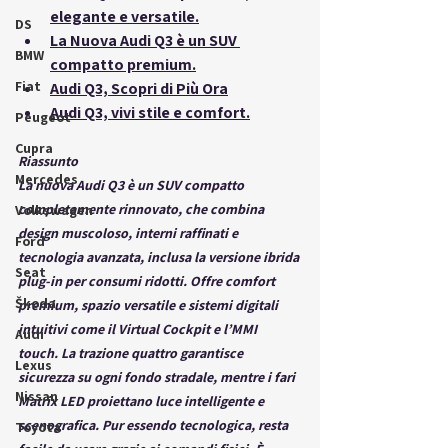
elegante e versatile.
DS
La Nuova Audi Q3 è un SUV 
BMW
compatto premium.
Fiat
Audi Q3, Scopri di Più Ora
Audi Q3, vivi stile e comfort.
Peugeot
Cupra
Riassunto
Mercedes
La nuova Audi Q3 è un SUV compatto 
completamente rinnovato, che combina 
Volkswagen
design muscoloso, interni raffinati e 
Ford
tecnologia avanzata, inclusa la versione ibrida 
Seat
plug-in per consumi ridotti. Offre comfort 
Škoda
premium, spazio versatile e sistemi digitali 
intuitivi come il Virtual Cockpit e l’MMI 
Audi
touch. La trazione quattro garantisce 
Lexus
sicurezza su ogni fondo stradale, mentre i fari 
Nissan
Matrix LED proiettano luce intelligente e 
scenografica. Pur essendo tecnologica, resta 
Toyota