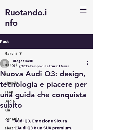
Ruotando.i
nfo
Post
Marchi
diego.tinelli
Marchi
9 lug 2025
Tempo di lettura: 16 min
Nuova Audi Q3: design,
AI
tecnologia e piacere per
Citroën
Jeep
una guida che conquista
Dacia
subito
Kia
Renault
Audi Q3, Emozione Sicura
L’Audi Q3 è un SUV premium, 
abath