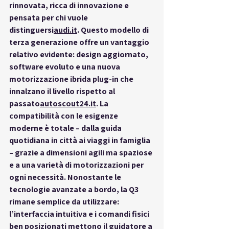
rinnovata, ricca di innovazione e 
pensata per chi vuole 
distinguersi
audi.it
. Questo modello di 
terza generazione offre un 
vantaggio 
relativo
 evidente: design aggiornato, 
software evoluto e una nuova 
motorizzazione ibrida plug-in che 
innalzano il livello rispetto al 
passato
autoscout24.it
. La 
compatibilità
 con le esigenze 
moderne è totale – dalla guida 
quotidiana in città ai viaggi in famiglia 
– grazie a dimensioni agili ma spaziose 
e a una varietà di motorizzazioni per 
ogni necessità. Nonostante le 
tecnologie avanzate a bordo, la Q3 
rimane 
semplice
 da utilizzare: 
l’interfaccia intuitiva e i comandi fisici 
ben posizionati mettono il guidatore a 