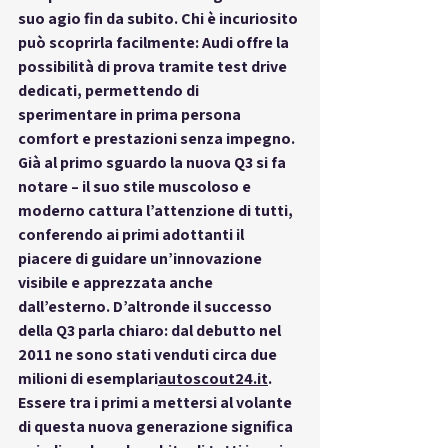
suo agio fin da subito. Chi è incuriosito 
può scoprirla facilmente: Audi offre la 
possibilità di prova
 tramite test drive 
dedicati, permettendo di 
sperimentare in prima persona 
comfort e prestazioni senza impegno. 
Già al primo sguardo la nuova Q3 
si fa 
notare
 – il suo stile muscoloso e 
moderno cattura l’attenzione di tutti, 
conferendo ai primi adottanti il 
piacere di guidare un’innovazione 
visibile e apprezzata anche 
dall’esterno. D’altronde il successo 
della Q3 parla chiaro: dal debutto nel 
2011 ne sono stati venduti circa 
due 
milioni di 
esemplari
autoscout24.it
. 
Essere tra i primi a mettersi al volante 
di questa nuova generazione significa 