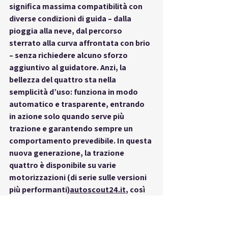
significa massima 
compatibilità
 con 
diverse condizioni di guida – dalla 
pioggia alla neve, dal percorso 
sterrato alla curva affrontata con brio 
– senza richiedere alcuno sforzo 
aggiuntivo al guidatore. Anzi, la 
bellezza del quattro sta nella 
semplicità d’uso
: funziona in modo 
automatico e trasparente, entrando 
in azione solo quando serve più 
trazione e garantendo sempre un 
comportamento prevedibile. In questa 
nuova generazione, la trazione 
quattro è disponibile su varie 
motorizzazioni (di serie sulle versioni 
più performanti)
autoscout24.it
, così 
che ogni appassionato possa 
scegliere la Q3 sapendo di poter 
contare sul celebre sistema Audi. Chi 