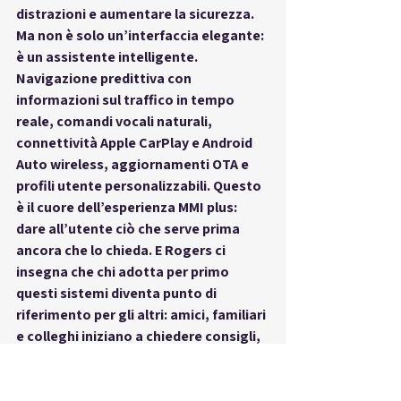
distrazioni e aumentare la sicurezza. 
Ma non è solo un’interfaccia elegante: 
è un assistente intelligente. 
Navigazione predittiva con 
informazioni sul traffico in tempo 
reale, comandi vocali naturali, 
connettività Apple CarPlay e Android 
Auto wireless, aggiornamenti OTA e 
profili utente personalizzabili. Questo 
è il cuore dell’esperienza MMI plus: 
dare all’utente ciò che serve prima 
ancora che lo chieda. E Rogers ci 
insegna che chi adotta per primo 
questi sistemi diventa punto di 
riferimento per gli altri: amici, familiari 
e colleghi iniziano a chiedere consigli, 
seguire l’esempio. Audi Q3 ti mette in 
questa posizione privilegiata. Mentre 
altri si affidano ancora a sistemi 