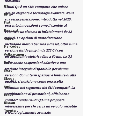
Riassunto
DS
L'Audi Q3 è un SUV compatto che unisce 
design elegante e tecnologia avanzata. Nella 
BMW
sua terza generazione, introdotta nel 2025, 
Fiat
presenta innovazioni come il cambio al 
Peugeot
volante e un sistema di infotainment da 12 
pollici. Le opzioni di motorizzazione 
Cupra
includono motori benzina e diesel, oltre a una 
Mercedes
versione ibrida plug-in da 272 CV con 
Volkswagen
un'autonomia elettrica fino a 60 km. La Q3 
Ford
offre anche sospensioni adattive e una 
trazione integrale disponibile per alcune 
Seat
versioni. Con interni spaziosi e finiture di alta 
Škoda
qualità, si posiziona come una scelta 
Audi
premium nel segmento dei SUV compatti. La 
combinazione di prestazioni, efficienza e 
Lexus
comfort rende l'Audi Q3 una proposta 
Nissan
interessante per chi cerca un veicolo versatile 
Toyota
e tecnologicamente avanzato