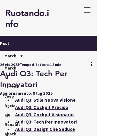
Ruotando.i
nfo
Post
Marchi
26 giu 2025
Tempo di lettura: 12 min
Marchi
Audi Q3: Tech Per
AI
Innovatori
Citroën
Aggiornamento:
8 lug 2025
Jeep
Audi Q3: Stile Nuova Visione
Dacia
Audi Q3: Cockpit Preciso
Audi Q3: Cockpit Visionario
Kia
Audi Q3: Tech Per Innovatori
Renault
Audi Q3: Design Che Seduce
abath