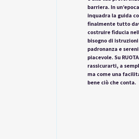
barriera. In un’epo
inquadra la guida co
finalmente tutto dav
costruire fiducia nel
bisogno di istruzion
padronanza e serenit
piacevole. Su RUOTAN
rassicurarti, a sempl
ma come una facilita
bene ciò che conta.