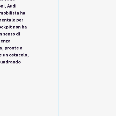
ni, Audi 
mobilista ha 
mentale per 
ockpit non ha 
n senso di 
ienza 
a, pronte a 
e un ostacolo, 
nquadrando 