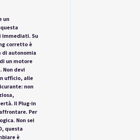
e un 
 questa 
i immediati. Su 
ng corretto è 
m di autonomia 
 di un motore 
. Non devi 
 ufficio, alle 
icurante: non 
ziosa, 
tà. Il Plug-in 
affrontare. Per 
ogica. Non sei 
O, questa 
mbiare è 