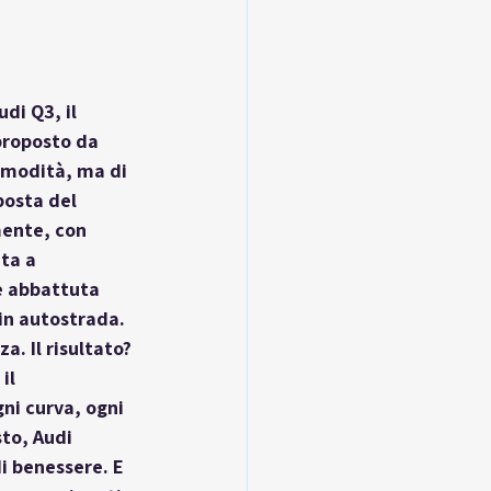
di Q3, il 
proposto da 
omodità, ma di 
posta del 
mente, con 
ta a 
è abbattuta 
in autostrada. 
. Il risultato? 
il 
ni curva, ogni 
to, Audi 
 benessere. E 