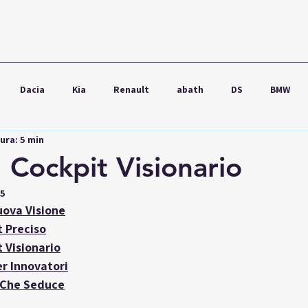
Dacia
Kia
Renault
abath
DS
BMW
ura: 5 min
wagen
Ford
Seat
Škoda
Audi
Lexus
 Cockpit Visionario
25
uova Visione
t Preciso
 Visionario
er Innovatori
 Che Seduce