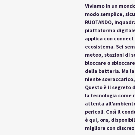
Viviamo in un mondo 
modo semplice, sicur
RUOTANDO, inquadra 
piattaforma digitale 
applica con connect 
ecosistema. Sei semp
meteo, stazioni di s
bloccare o sbloccare 
della batteria. Ma l
niente sovraccarico,
Questo è il segreto d
la tecnologia come n
attenta all’ambiente,
pericoli. Così il co
è qui, ora, disponib
migliora con discrez