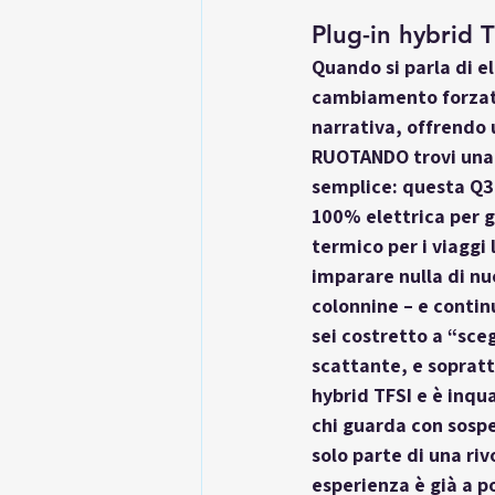
Plug-in hybrid 
Quando si parla di e
cambiamento forzato,
narrativa, offrendo 
RUOTANDO trovi una t
semplice: questa Q3 
100% elettrica per g
termico per i viaggi 
imparare nulla di nuov
colonnine – e contin
sei costretto a “sceg
scattante, e sopratt
hybrid TFSI e è inqu
chi guarda con sospet
solo parte di una ri
esperienza è già a p