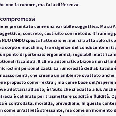
he non fa rumore, ma fa la differenza.
 compromessi 
viene presentato come una variabile soggettiva. Ma su Au
oggettivo, concreto, costruito con metodo. Il framing 
 RUOTANDO sposta l’attenzione: non si tratta solo di c
tra corpo e macchina, tra esigenze del conducente e ris
no un punto di partenza: ergonomici, regolabili elettrica
tional riscaldati. Il clima automatico bizona non si limi
microclimi personalizzati. La rumorosità dell’abitacolo 
fonoassorbenti, che creano un ambiente ovattato anche 
ne proposto come “extra”, ma come base dell’esperienza
e adattarsi all’auto, è l’auto che si adatta a lui. Anche 
ada è calibrato per trasmettere solidità e fluidità. Og
ta è controllata, morbida, prevedibile. In questo contes
on come un’attività stressante, ma come un momento di