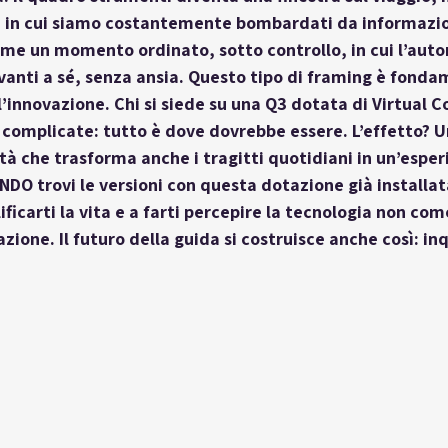
ca in cui siamo costantemente bombardati da informazio
me un momento ordinato, sotto controllo, in cui l’auto
anti a sé, senza ansia. Questo tipo di framing è fonda
l’innovazione. Chi si siede su una Q3 dotata di Virtual C
i complicate: tutto è dove dovrebbe essere. L’effetto? U
à che trasforma anche i tragitti quotidiani in un’esper
DO trovi le versioni con questa dotazione già installat
ificarti la vita e a farti percepire la tecnologia non com
zione. Il futuro della guida si costruisce anche così: i