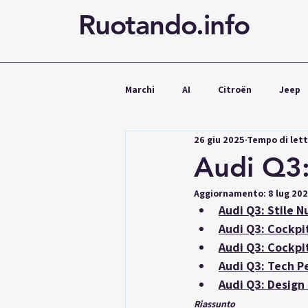
Ruotando.info
Marchi
AI
Citroën
Jeep
26 giu 2025
Tempo di lett
Cupra
Mercedes
Volks
Audi Q3:
Aggiornamento:
8 lug 20
Noleggio
Audi Q3: Stile N
Audi Q3: Cockpi
Audi Q3: Cockpit
Audi Q3: Tech P
Audi Q3: Design
Riassunto