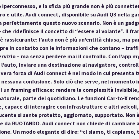
iperconnesso, e la sfida più grande non è più connetters
o e utile. Audi connect, disponibile su Audi Q3 nella 
perfettamente questo nuovo scenario. Non è un gadge
che ridefinisce il concetto di “essere al volante”. Il fr
è rassicurante: l’auto non è più un’entità chiusa, ma par
re in contatto con le informazioni che contano – traffi
ervizio – ma senza perdere mai il controllo. Con l’app m
l’auto, inviare una destinazione al navigatore, controll
a vera forza di Audi connect è nel modo in cui presenta t
 nessuna confusione. Solo ciò che serve, nel momento in
i un framing efficace: rendere la complessità invisibile,
aturale, parte del quotidiano. Le funzioni Car-to-X ren
 capace di interagire con infrastrutture e altri veicoli
nducente si sente protetto, aggiornato, supportato. Non 
ile da RUOTANDO. Audi connect non chiede di cambiare a
ione. Un modo elegante di dire: “ci siamo, ti capiamo, t