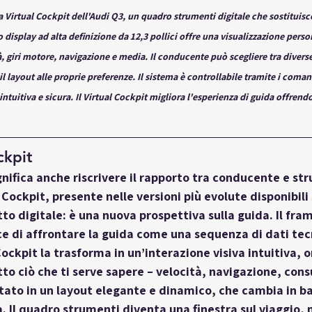
ma Virtual Cockpit dell'Audi Q3, un quadro strumenti digitale che sostituisce
 display ad alta definizione da 12,3 pollici offre una visualizzazione person
 giri motore, navigazione e media. Il conducente può scegliere tra diverse
l layout alle proprie preferenze. Il sistema è controllabile tramite i coman
tuitiva e sicura. Il Virtual Cockpit migliora l'esperienza di guida offrendo
ckpit 
gnifica anche riscrivere il rapporto tra conducente e str
l Cockpit
, presente nelle versioni più evolute disponibil
to digitale: è una nuova prospettiva sulla guida. Il fram
 di affrontare la guida come una sequenza di dati tecn
Cockpit la trasforma in un’interazione visiva intuitiva, o
tto ciò che ti serve sapere – velocità, navigazione, con
ato in un layout elegante e dinamico, che cambia in ba
a. Il quadro strumenti diventa una finestra sul viaggio, 