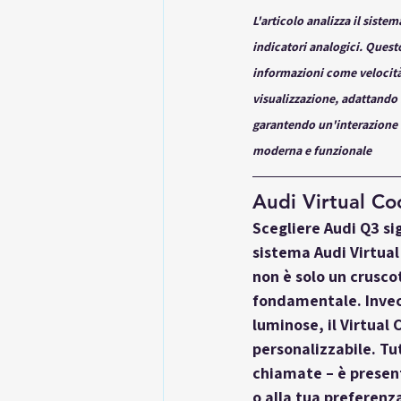
L'articolo analizza il siste
indicatori analogici. Questo
informazioni come velocità,
visualizzazione, adattando i
garantendo un'interazione in
moderna e funzionale
Audi Virtual Co
Scegliere Audi Q3 si
sistema 
Audi Virtua
non è solo un cruscot
fondamentale. Invece
luminose, il Virtual 
personalizzabile. Tu
chiamate – è present
o alla tua preferenz