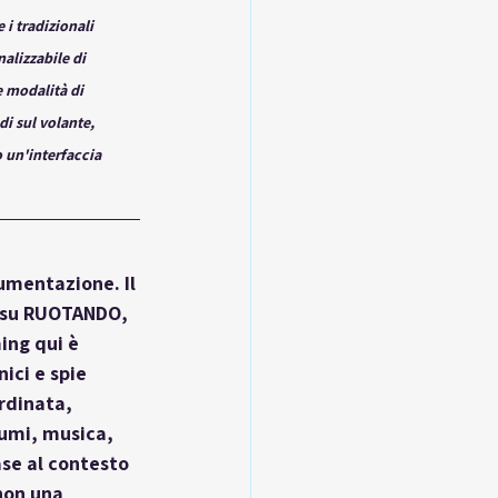
 i tradizionali 
alizzabile di 
 modalità di 
di sul volante, 
 un'interfaccia 
umentazione. Il 
i su RUOTANDO, 
ing qui è 
ici e spie 
rdinata, 
sumi, musica, 
se al contesto 
non una 