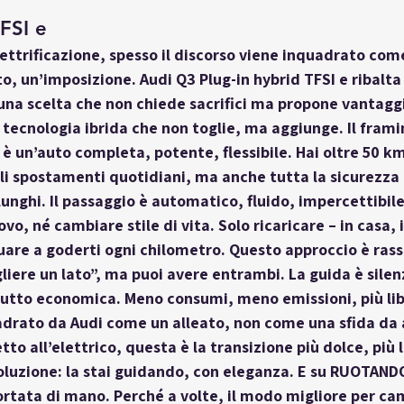
TFSI e
lettrificazione, spesso il discorso viene inquadrato com
 un’imposizione. Audi Q3 Plug-in hybrid TFSI e ribalta
una scelta che non chiede sacrifici ma propone vantagg
ecnologia ibrida che non toglie, ma aggiunge. Il frami
è un’auto completa, potente, flessibile. Hai oltre 50 k
li spostamenti quotidiani, ma anche tutta la sicurezza
lunghi. Il passaggio è automatico, fluido, impercettibile
o, né cambiare stile di vita. Solo ricaricare – in casa, in
uare a goderti ogni chilometro. Questo approccio è rass
liere un lato”, ma puoi avere entrambi. La guida è silen
utto economica. Meno consumi, meno emissioni, più liber
adrato da Audi come un alleato, non come una sfida da 
to all’elettrico, questa è la transizione più dolce, più l
voluzione: la stai guidando, con eleganza. E su RUOTAND
ortata di mano. Perché a volte, il modo migliore per ca