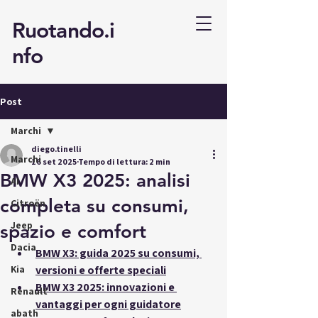
Ruotando.i
nfo
Post
Marchi
diego.tinelli
Marchi
16 set 2025
Tempo di lettura: 2 min
BMW X3 2025: analisi
AI
completa su consumi,
Citroën
Jeep
spazio e comfort
Dacia
BMW X3: guida 2025 su consumi, 
Kia
versioni e offerte speciali
BMW X3 2025: innovazioni e 
Renault
vantaggi per ogni guidatore
abath