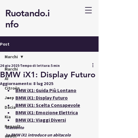
Ruotando.i
nfo
Post
Marchi
26 giu 2025
Tempo di lettura: 5 min
Marchi
BMW iX1: Display Futuro
AI
Aggiornamento:
8 lug 2025
Citroën
BMW iX1: Guida Più Lontano
BMW iX1: Display Futuro
Jeep
BMW iX1: Scelta Consapevole
Dacia
BMW iX1: Emozione Elettrica
Kia
BMW iX1: Viaggi Diversi
Renault
Riassunto
La BMW iX1 introduce un abitacolo 
abath