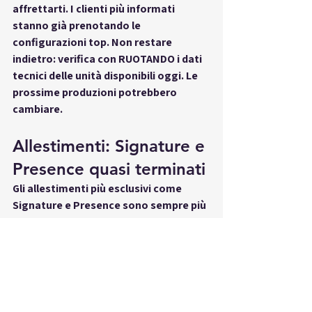
affrettarti. I clienti più informati 
stanno già prenotando le 
configurazioni top. Non restare 
indietro: verifica con RUOTANDO i dati 
tecnici delle unità disponibili oggi. Le 
prossime produzioni potrebbero 
cambiare.
Allestimenti: Signature e 
Presence quasi terminati
Gli allestimenti più esclusivi come 
Signature e Presence sono sempre più 
rari. Le versioni dotate di pacchetti 
estetici e tecnologici avanzati sono 
richieste e hanno una disponibilità 
limitata. Ogni giorno che passa può 
significare perdere l’occasione di 
guidare la tua iX1 ideale. RUOTANDO ti 