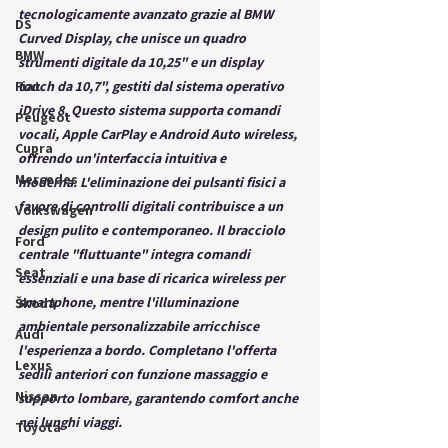
tecnologicamente avanzato grazie al BMW 
DS
Curved Display, che unisce un quadro 
BMW
strumenti digitale da 10,25" e un display 
Fiat
touch da 10,7", gestiti dal sistema operativo 
iDrive 8. Questo sistema supporta comandi 
Peugeot
vocali, Apple CarPlay e Android Auto wireless, 
Cupra
offrendo un'interfaccia intuitiva e 
Mercedes
moderna. L'eliminazione dei pulsanti fisici a 
favore di controlli digitali contribuisce a un 
Volkswagen
design pulito e contemporaneo. Il bracciolo 
Ford
centrale "fluttuante" integra comandi 
Seat
essenziali e una base di ricarica wireless per 
smartphone, mentre l'illuminazione 
Škoda
ambientale personalizzabile arricchisce 
Audi
l'esperienza a bordo. Completano l'offerta 
Lexus
sedili anteriori con funzione massaggio e 
Nissan
supporto lombare, garantendo comfort anche 
nei lunghi viaggi. 
Toyota