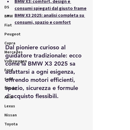
BMW X3: comfort, design e 
DS
consumi spiegati dal giusto frame
BMW X3 2025: analisi completa su 
BMW
consumi, spazio e comfort
Fiat
Peugeot
Cupra
Dal pioniere curioso al 
Mercedes
guidatore tradizionale: ecco 
Volkswagen
come la BMW X3 2025 sa 
Ford
adattarsi a ogni esigenza, 
Seat
offrendo motori efficienti, 
spazio, sicurezza e formule 
Škoda
d’acquisto flessibili.
Audi
Lexus
Nissan
Toyota