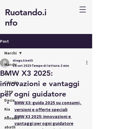
Ruotando.i
nfo
Post
Marchi
diego.tinelli
Marchi
16 set 2025
Tempo di lettura: 2 min
BMW X3 2025:
AI
innovazioni e vantaggi
Citroën
Jeep
per ogni guidatore
Dacia
BMW X3: guida 2025 su consumi, 
Kia
versioni e offerte speciali
BMW X3 2025: innovazioni e 
Renault
vantaggi per ogni guidatore
abath