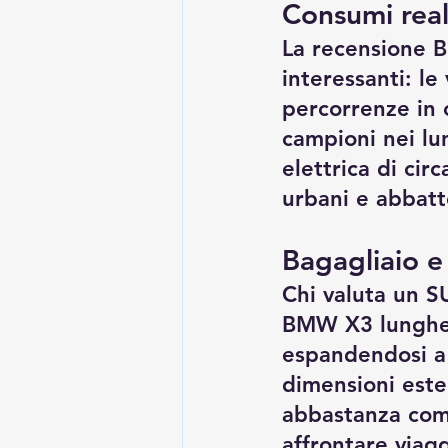
Consumi real
La recensione 
interessanti: l
percorrenze in c
campioni nei lun
elettrica di cir
urbani e abbatte
Bagagliaio e
Chi valuta un SU
BMW X3 lunghezz
espandendosi a o
dimensioni ester
abbastanza com
affrontare viagg