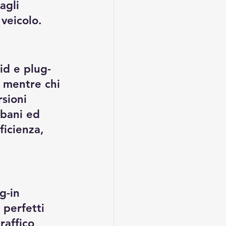
agli 
 veicolo.
id e plug-
, mentre chi 
sioni 
bani ed 
icienza, 
g-in 
 perfetti 
raffico 