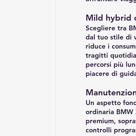
Mild hybrid 
Scegliere tra B
dal tuo stile di
riduce i consumi.
tragitti quotidi
percorsi più lu
piacere di guid
Manutenzione
Un aspetto fon
ordinaria BMW X
premium, soprat
controlli progra