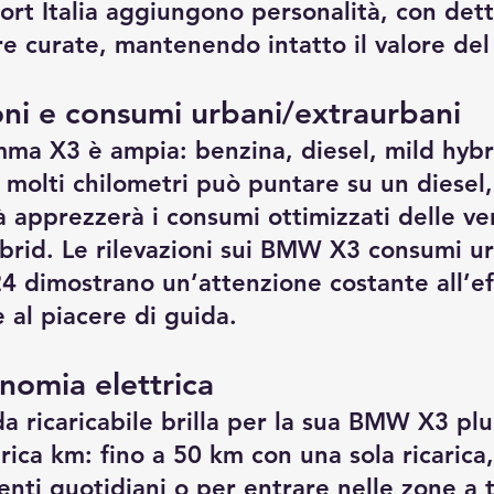
rt Italia aggiungono personalità, con dett
ure curate, mantenendo intatto il valore del
ni e consumi urbani/extraurbani 
ma X3 è ampia: benzina, diesel, mild hybr
e molti chilometri può puntare su un diesel
à apprezzerà i consumi ottimizzati delle ver
brid. Le rilevazioni sui BMW X3 consumi ur
4 dimostrano un’attenzione costante all’eff
 al piacere di guida.
onomia elettrica
da ricaricabile brilla per la sua BMW X3 plu
ica km: fino a 50 km con una sola ricarica,
nti quotidiani o per entrare nelle zone a t