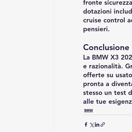
fronte sicurezz
dotazioni inclu
cruise control a
pensieri.
Conclusione
La BMW X3 2025
e razionalità. G
offerte su usato
pronta a divent
stesso un test 
alle tue esigenz
BMW