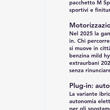
pacchetto M Spo
sportivi e finit
Motorizzazio
Nel 2025 la gam
in. Chi percorr
si muove in citt
benzina mild hy
extraurbani 202
senza rinunciare
Plug-in: aut
La variante ibri
autonomia elettr
per gli spostame