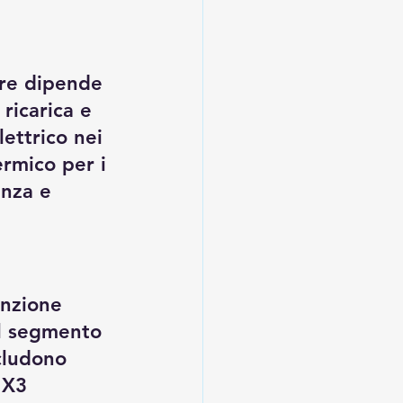
ere dipende 
 ricarica e 
lettrico nei 
ermico per i 
enza e 
nzione 
el segmento 
cludono 
 X3 