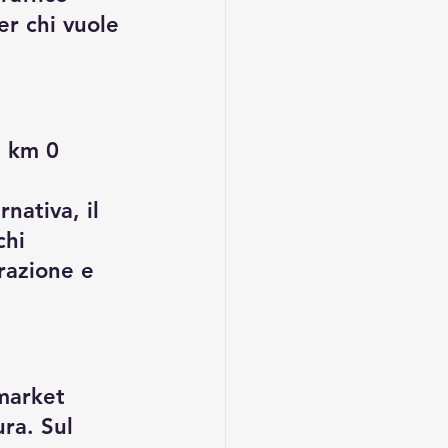
er chi vuole 
e km 0 
nativa, il 
hi 
razione e 
market 
ura. Sul 