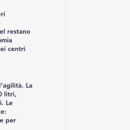
ri 
 
el restano 
omia 
ei centri 
agilità. La 
litri, 
. Le 
e: 
e per 