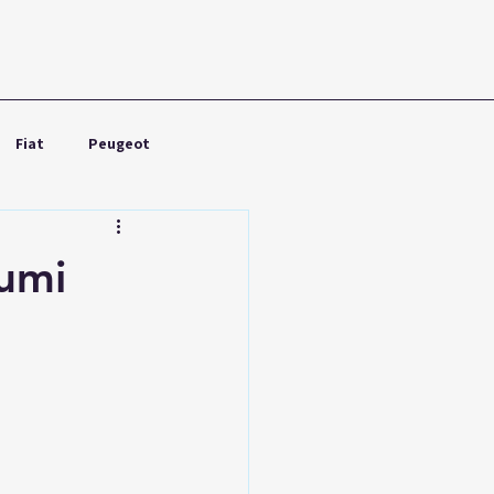
Fiat
Peugeot
Nissan
Toyota
umi