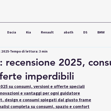
Dacia
Kia
Renault
abath
DS
BMW
t 2025
Tempo di lettura: 3 min
wagen
Ford
Seat
Škoda
Audi
Lexus
 recensione 2025, cons
fferte imperdibili
025 su consumi, versioni e offerte speciali
novazioni e vantaggi per ogni guidatore
, design e consumi spiegati dal giusto frame
alisi completa su consumi, spazio e comfort