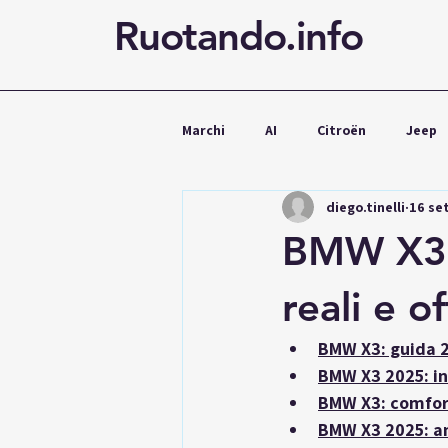
Ruotando.info
Marchi
AI
Citroën
Jeep
diego.tinelli
16 se
Cupra
Mercedes
Volks
BMW X3:
Noleggio
reali e o
BMW X3: guida 2
BMW X3 2025: in
BMW X3: comfort
BMW X3 2025: an