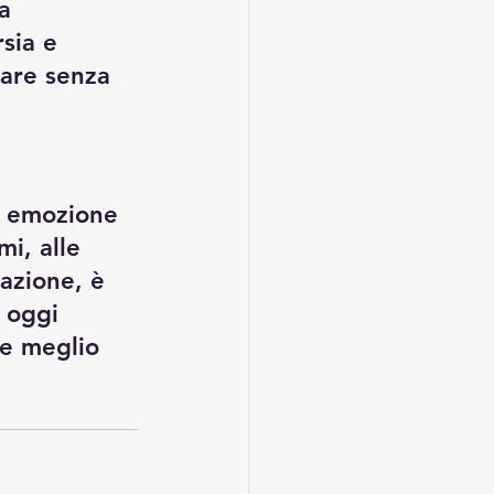
a 
sia e 
iare senza 
e emozione 
i, alle 
zazione, è 
 oggi 
de meglio 