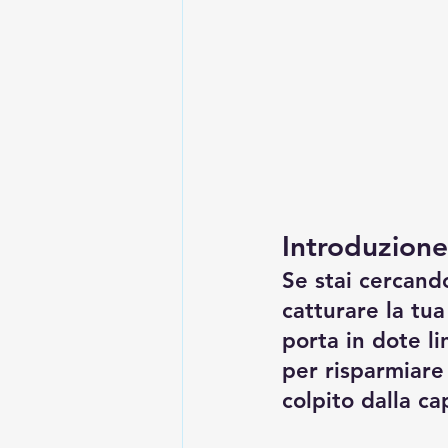
Introduzione
Se stai cercand
catturare la tu
porta in dote li
per risparmiare
colpito dalla ca