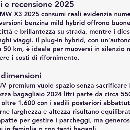
i e recensione 2025
BMW X3 2025 consumi reali evidenzia nume
e versioni benzina mild hybrid offrono buone
ittà e brillantezza su strada, mentre i dies
ghi viaggi. Il plug-in hybrid, con un’auton
ca 50 km, è ideale per muoversi in silenzio n
re i costi di rifornimento.
 dimensioni
V premium vuole spazio senza sacrificare l’
a bagagliaio 2024 litri parte da circa 550 
ltre 1.600 con i sedili posteriori abbattuti
ne larghezza e altezza risultano equilibrat
patte per gestire i parcheggi, ma generos
i in famiglia o con tanti bagagli.