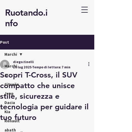
Ruotando.i
nfo
Post
Marchi
diego.tinelli
Marchi
10 lug 2025
Tempo di lettura: 7 min
Scopri T-Cross, il SUV
AI
compatto che unisce
Citroën
Jeep
stile, sicurezza e
Dacia
tecnologia per guidare il
Kia
tuo futuro
Renault
abath