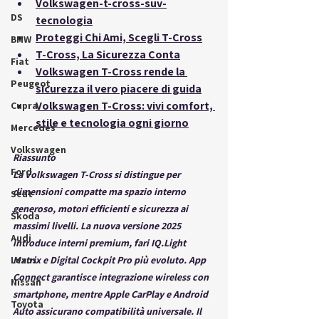
Volkswagen-t-cross-suv-
DS
tecnologia
Proteggi Chi Ami, Scegli T-Cross
BMW
T-Cross, La Sicurezza Conta
Fiat
Volkswagen T-Cross rende la 
Peugeot
sicurezza il vero piacere di guida
Volkswagen T-Cross: vivi comfort, 
Cupra
stile e tecnologia ogni giorno
Mercedes
Volkswagen
Riassunto
Ford
La Volkswagen T-Cross si distingue per 
dimensioni compatte ma spazio interno 
Seat
generoso, motori efficienti e sicurezza ai 
Škoda
massimi livelli. La nuova versione 2025 
Audi
introduce interni premium, fari IQ.Light 
Lexus
Matrix e Digital Cockpit Pro più evoluto. App 
Connect garantisce integrazione wireless con 
Nissan
smartphone, mentre Apple CarPlay e Android 
Toyota
Auto assicurano compatibilità universale. Il 