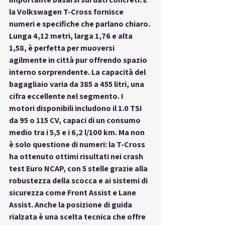
la 
Volkswagen T-Cross
 fornisce 
numeri e specifiche che parlano chiaro. 
Lunga 4,12 metri, larga 1,76 e alta 
1,58, è perfetta per muoversi 
agilmente in città pur offrendo spazio 
interno sorprendente. La capacità del 
bagagliaio varia da 385 a 455 litri, una 
cifra eccellente nel segmento. I 
motori disponibili includono il 1.0 TSI 
da 95 o 115 CV, capaci di un consumo 
medio tra i 5,5 e i 6,2 l/100 km. Ma non 
è solo questione di numeri: la T-Cross 
ha ottenuto ottimi risultati nei crash 
test Euro NCAP, con 5 stelle grazie alla 
robustezza della scocca e ai sistemi di 
sicurezza come Front Assist e Lane 
Assist. Anche la posizione di guida 
rialzata è una scelta tecnica che offre 