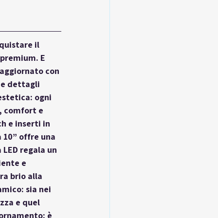
uistare il 
 premium. E 
 aggiornato con 
e dettagli 
stetica: ogni 
, comfort e 
 e inserti in 
a 10” offre una 
a LED regala un 
iente e 
a brio alla 
mico: sia nei 
ezza e quel 
iornamento: è 