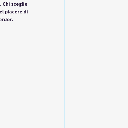
 Chi sceglie 
l piacere di 
ordo?.