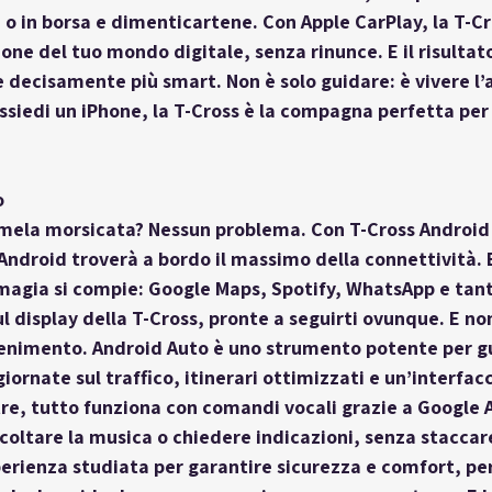
o in borsa e dimenticartene. Con Apple CarPlay, la T-Cr
one del tuo mondo digitale, senza rinunce. E il risultato
 e decisamente più smart. Non è solo guidare: è vivere l’
siedi un iPhone, la T-Cross è la compagna perfetta per 
o
a mela morsicata? Nessun problema. Con 
T-Cross Android
ndroid troverà a bordo il massimo della connettività. 
magia si compie: Google Maps, Spotify, WhatsApp e tant
l display della T-Cross, pronte a seguirti ovunque. E non
tenimento. Android Auto è uno strumento potente per g
ornate sul traffico, itinerari ottimizzati e un’interfacc
ltre, tutto funziona con comandi vocali grazie a Google A
coltare la musica o chiedere indicazioni, senza staccar
perienza studiata per garantire sicurezza e comfort, pe