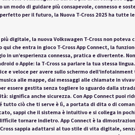
o un modo di guidare più consapevole, connesso e sosten
perfetto per il futuro, la Nuova T-Cross 2025 ha tutte le
più digitale, la nuova Volkswagen T-Cross non poteva c
o qui che entra in gioco 
T-Cross App Connect
, la funzion
io in un’esperienza connessa, pratica e divertente. Non 
roid o Apple: la T-Cross sa parlare la tua stessa lingua
e e veloce per avere sullo schermo dell’infotainment t
 musica alle mappe, dai messaggi alle chiamate in vivav
er essere gestita senza togliere lo sguardo dalla strad
ità: significa anche sicurezza. Con App Connect puoi rid
é tutto ciò che ti serve è lì, a portata di dita o di coman
ato, sappi che il sistema è intuitivo e si collega in pochi
difficile tornare indietro. App Connect è la dimostrazio
oss sappia adattarsi al tuo stile di vita digitale, senz