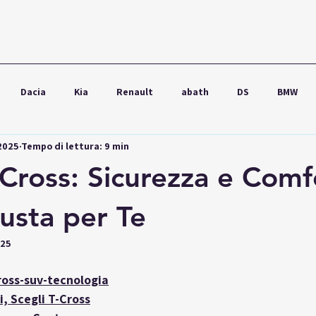
Dacia
Kia
Renault
abath
DS
BMW
 2025
Tempo di lettura: 9 min
wagen
Ford
Seat
Škoda
Audi
Lexus
Cross: Sicurezza e Comfo
iusta per Te
025
oss-suv-tecnologia
, Scegli T-Cross