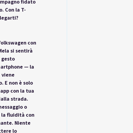
ompagno fidato 
. Con la T-
legarti?
 Volkswagen con 
ela si sentirà 
 gesto 
martphone — la 
 viene 
. E non è solo 
 app con la tua 
alla strada. 
messaggio o 
la fluidità con 
nante. Niente 
tere lo 