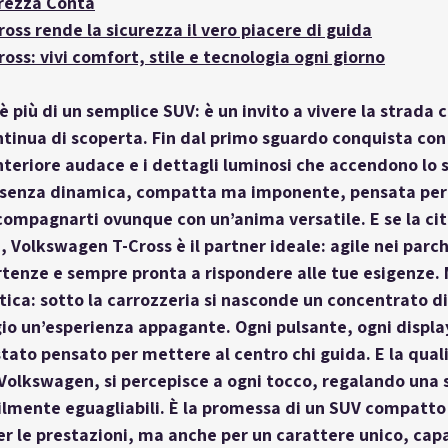
urezza Conta
ss rende la sicurezza il vero piacere di guida
ss: vivi comfort, stile e tecnologia ogni giorno
 più di un semplice SUV: è un invito a vivere la strada c
ntinua di scoperta. Fin dal primo sguardo conquista con 
anteriore audace e i dettagli luminosi che accendono lo 
resenza dinamica, compatta ma imponente, pensata per 
compagnarti ovunque con un’anima versatile. E se la citt
, Volkswagen T-Cross è il partner ideale: agile nei parch
rtenze e sempre pronta a rispondere alle tue esigenze. 
etica: sotto la carrozzeria si nasconde un concentrato di
io un’esperienza appagante. Ogni pulsante, ogni display
stato pensato per mettere al centro chi guida. E la quali
Volkswagen, si percepisce a ogni tocco, regalando una 
icilmente eguagliabili. È la promessa di un SUV compatto 
er le prestazioni, ma anche per un carattere unico, capa