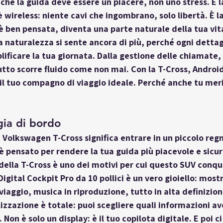
he la guida deve essere un piacere, non uno stress. E la
 wireless: niente cavi che ingombrano, solo libertà. È la
 ben pensata, diventa una parte naturale della tua vita
a naturalezza si sente ancora di più, perché ogni dettag
ificare la tua giornata. Dalla gestione delle chiamate, 
tutto scorre fluido come non mai. Con la T-Cross, Androi
 il tuo compagno di viaggio ideale. Perché anche tu merit
gia di bordo
a Volkswagen T-Cross significa entrare in un piccolo reg
è pensato per rendere la tua guida più piacevole e sicur
della T-Cross
 è uno dei motivi per cui questo SUV conq
 Digital Cockpit Pro da 10 pollici è un vero gioiello: most
viaggio, musica in riproduzione, tutto in alta definizion
lizzazione è totale: puoi scegliere quali informazioni av
Non è solo un display: è il tuo copilota digitale. E poi ci