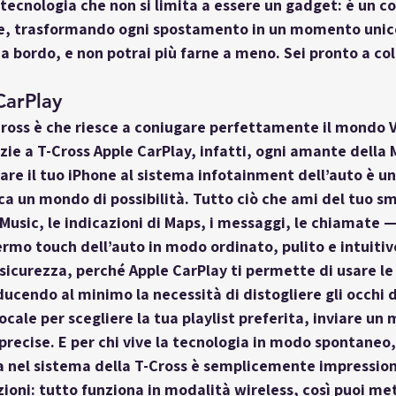
ecnologia che non si limita a essere un gadget: è un c
e, trasformando ogni spostamento in un momento unico
à a bordo, e non potrai più farne a meno. Sei pronto a col
CarPlay
-Cross è che riesce a coniugare perfettamente il mondo
zie a 
T-Cross Apple CarPlay
, infatti, ogni amante della M
gare il tuo iPhone al sistema infotainment dell’auto è un
a un mondo di possibilità. Tutto ciò che ami del tuo s
Music, le indicazioni di Maps, i messaggi, le chiamate —
ermo touch dell’auto in modo ordinato, pulito e intuitivo
 sicurezza, perché Apple CarPlay ti permette di usare le
iducendo al minimo la necessità di distogliere gli occhi d
ale per scegliere la tua playlist preferita, inviare un 
precise. E per chi vive la tecnologia in modo spontaneo, 
ra nel sistema della T-Cross è semplicemente impressio
zioni: tutto funziona in modalità wireless, così puoi met