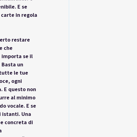
ibile. E se 
 carte in regola 
erto restare 
e che 
importa se il 
. Basta un 
utte le tue 
oce, ogni 
a. E questo non 
urre al minimo 
do vocale. E se 
 istanti. Una 
ne concreta di 
a 