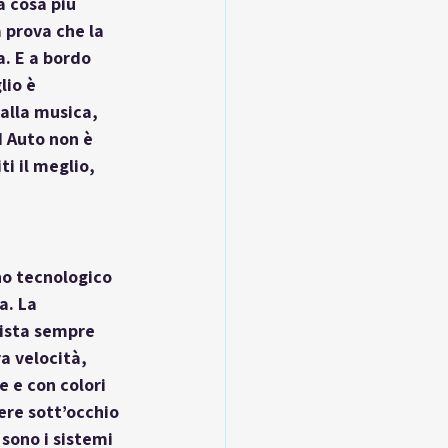
 cosa più 
 prova che la 
. E a bordo 
lio è 
alla musica, 
d Auto non è 
i il meglio, 
no tecnologico 
a. La 
uista sempre 
ra velocità, 
e e con colori 
ere sott’occhio 
 sono i sistemi 