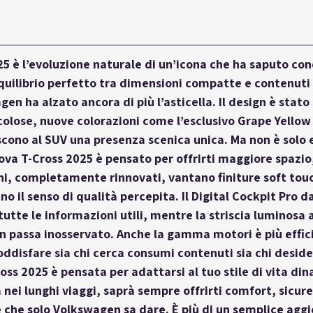
5 è l’evoluzione naturale di un’icona che ha saputo conq
equilibrio perfetto tra dimensioni compatte e contenuti
en ha alzato ancora di più l’asticella. Il design è stato
colose, nuove colorazioni come l’esclusivo Grape Yellow 
cono al SUV una presenza scenica unica. Ma non è solo e
va T-Cross 2025 è pensato per offrirti maggiore spazio
rni, completamente rinnovati, vantano finiture soft touch
no il senso di qualità percepita. Il Digital Cockpit Pro d
utte le informazioni utili, mentre la striscia luminosa 
n passa inosservato. Anche la gamma motori è più effic
oddisfare sia chi cerca consumi contenuti sia chi desider
ss 2025 è pensata per adattarsi al tuo stile di vita dina
a nei lunghi viaggi, saprà sempre offrirti comfort, sicur
 che solo Volkswagen sa dare. È più di un semplice agg