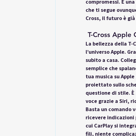
compromessi. È una t
che ti segue ovunqu
Cross, il futuro è gi
 T-Cross Apple 
La bellezza della T
l’universo Apple. Gra
subito a casa. Colle
semplice che spalanc
tua musica su Apple 
proiettato sullo sch
questione di stile. È
voce grazie a Siri, r
Basta un comando voc
ricevere indicazioni 
cui CarPlay si integ
fili, niente complica