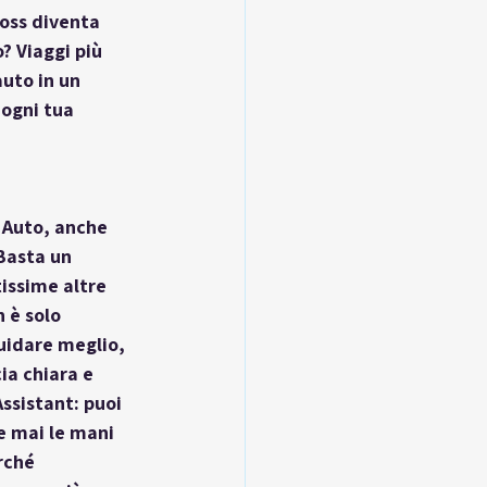
oss diventa 
? Viaggi più 
auto in un 
ogni tua 
 Auto
, anche 
Basta un 
issime altre 
 è solo 
uidare meglio, 
ia chiara e 
ssistant: puoi 
e mai le mani 
rché 