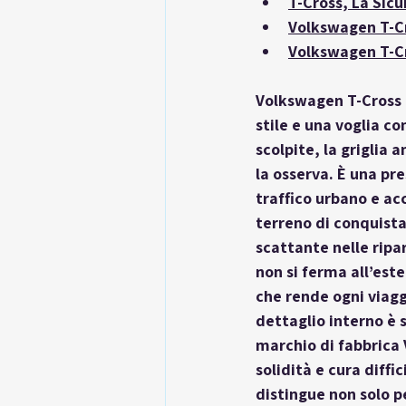
T-Cross, La Sic
Volkswagen T-Cro
Volkswagen T-Cro
Volkswagen T-Cross è
stile e una voglia co
scolpite, la griglia 
la osserva. È una p
traffico urbano e ac
terreno di conquista
scattante nelle ripa
non si ferma all’est
che rende ogni viagg
dettaglio interno è 
marchio di fabbrica 
solidità e cura diff
distingue non solo p