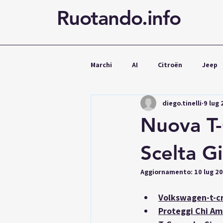
Ruotando.info
Marchi
AI
Citroën
Jeep
diego.tinelli
9 lug
Cupra
Mercedes
Volks
Nuova T-
Noleggio
Scelta G
Aggiornamento:
10 lug 2
Volkswagen-t-cr
Proteggi Chi Ami