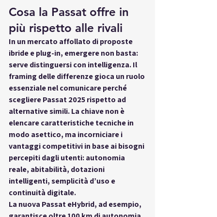
Cosa la Passat offre in 
più rispetto alle rivali
In un mercato affollato di proposte 
ibride e plug-in, emergere non basta: 
serve 
distinguersi con intelligenza
. Il 
framing delle differenze gioca un ruolo 
essenziale nel comunicare 
perché 
scegliere Passat 2025
 rispetto ad 
alternative simili. La chiave non è 
elencare caratteristiche tecniche in 
modo asettico, ma 
incorniciare i 
vantaggi competitivi
 in base ai bisogni 
percepiti dagli utenti: autonomia 
reale, abitabilità, dotazioni 
intelligenti, semplicità d’uso e 
continuità digitale.
La nuova Passat eHybrid, ad esempio, 
garantisce 
oltre 100 km di autonomia 