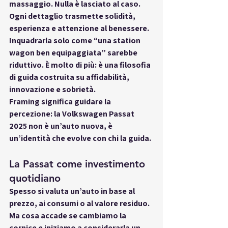
massaggio. Nulla è lasciato al caso. 
Ogni dettaglio trasmette solidità, 
esperienza e attenzione al benessere. 
Inquadrarla solo come “una station 
wagon ben equipaggiata” sarebbe 
riduttivo. È molto di più: è 
una filosofia 
di guida
 costruita su affidabilità, 
innovazione e sobrietà.
Framing significa guidare la 
percezione: la Volkswagen Passat 
2025 non è un’auto nuova, è 
un’identità che evolve con chi la guida
.
La Passat come investimento 
quotidiano
Spesso si valuta un’auto in base al 
prezzo, ai consumi o al valore residuo. 
Ma cosa accade se cambiamo la 
cornice e iniziamo a considerarla un 