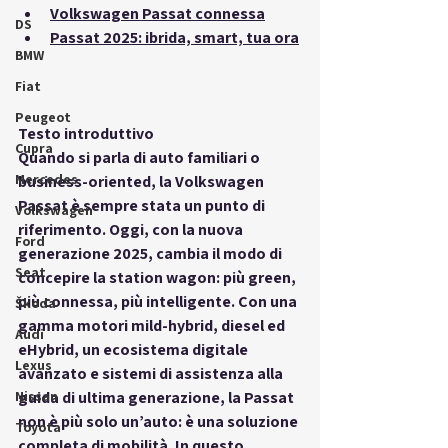
Volkswagen Passat connessa
DS
Passat 2025: ibrida, smart, tua ora
BMW
Fiat
Peugeot
Testo introduttivo
Cupra
Quando si parla di auto familiari o 
Mercedes
business-oriented, la Volkswagen 
Passat è sempre stata un punto di 
Volkswagen
riferimento. Oggi, con la nuova 
Ford
generazione 2025, cambia il modo di 
Seat
concepire la station wagon: più green, 
più connessa, più intelligente. Con una 
Škoda
gamma motori mild-hybrid, diesel ed 
Audi
eHybrid, un ecosistema digitale 
Lexus
avanzato e sistemi di assistenza alla 
Nissan
guida di ultima generazione, la Passat 
non è più solo un’auto: è una soluzione 
Toyota
completa di mobilità. In questo 