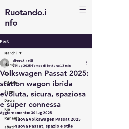
Ruotando.i
nfo
Post
Marchi
diego.tinelli
Marchi
29 lug 2025
Tempo di lettura: 12 min
Volkswagen Passat 2025:
AI
station wagon ibrida
Citroën
Jeep
evoluta, sicura, spaziosa
Dacia
e super connessa
Kia
Aggiornamento:
30 lug 2025
Renault
Nuova Volkswagen Passat 2025
Nuova Passat, spazio e stile
abath