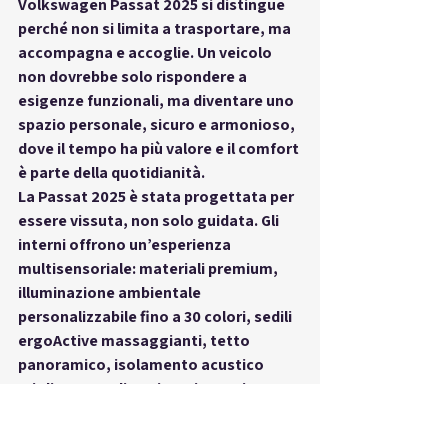
Volkswagen Passat 2025
 si distingue 
perché non si limita a trasportare, ma 
accompagna e accoglie
. Un veicolo 
non dovrebbe solo rispondere a 
esigenze funzionali, ma diventare 
uno 
spazio personale
, sicuro e armonioso, 
dove il tempo ha più valore e il comfort 
è parte della quotidianità.
La Passat 2025 è stata progettata per 
essere vissuta, non solo guidata. Gli 
interni offrono un’esperienza 
multisensoriale: materiali premium, 
illuminazione ambientale 
personalizzabile fino a 30 colori, sedili 
ergoActive massaggianti, tetto 
panoramico, isolamento acustico 
migliorato e climatizzazione tri-zona. 
Tutti elementi che concorrono a 
creare un’atmosfera calda, protettiva, 