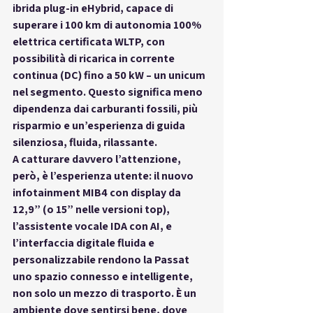
ibrida plug-in eHybrid
, capace di 
superare i 
100 km di autonomia 100% 
elettrica certificata WLTP
, con 
possibilità di ricarica in corrente 
continua (DC) fino a 50 kW – un unicum 
nel segmento. Questo significa 
meno 
dipendenza dai carburanti fossili
, più 
risparmio e un’esperienza di guida 
silenziosa, fluida, rilassante.
A catturare davvero l’attenzione, 
però, è l’esperienza utente: il nuovo 
infotainment MIB4 con display da 
12,9” (o 15” nelle versioni top), 
l’assistente vocale IDA con AI, e 
l’interfaccia digitale fluida e 
personalizzabile rendono la Passat 
uno spazio connesso e intelligente
, 
non solo un mezzo di trasporto. È un 
ambiente dove sentirsi bene, dove 