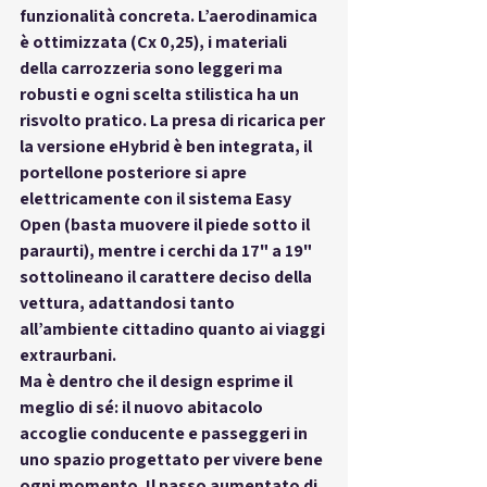
funzionalità concreta
. L’aerodinamica 
è ottimizzata (Cx 0,25), i materiali 
della carrozzeria sono leggeri ma 
robusti e ogni scelta stilistica ha un 
risvolto pratico. La presa di ricarica per 
la versione eHybrid è ben integrata, il 
portellone posteriore si apre 
elettricamente con il sistema Easy 
Open (basta muovere il piede sotto il 
paraurti), mentre i cerchi da 17" a 19" 
sottolineano il carattere deciso della 
vettura, adattandosi tanto 
all’ambiente cittadino quanto ai viaggi 
extraurbani.
Ma è dentro che il design esprime il 
meglio di sé: il nuovo abitacolo 
accoglie conducente e passeggeri in 
uno spazio progettato per 
vivere bene 
ogni momento
. Il passo aumentato di 