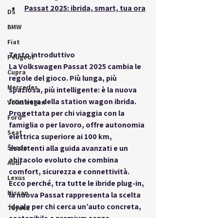
Passat 2025: ibrida, smart, tua ora
DS
BMW
Fiat
Testo introduttivo
Peugeot
La Volkswagen Passat 2025 cambia le 
Cupra
regole del gioco. Più lunga, più 
Mercedes
spaziosa, più intelligente: è la nuova 
frontiera della station wagon ibrida. 
Volkswagen
Progettata per chi viaggia con la 
Ford
famiglia o per lavoro, offre autonomia 
Seat
elettrica superiore ai 100 km, 
Škoda
assistenti alla guida avanzati e un 
abitacolo evoluto che combina 
Audi
comfort, sicurezza e connettività. 
Lexus
Ecco perché, tra tutte le ibride plug-in, 
Nissan
la nuova Passat rappresenta la scelta 
ideale per chi cerca un’auto concreta, 
Toyota