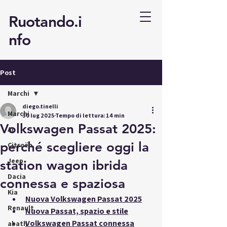
Ruotando.i
nfo
Post
Marchi
diego.tinelli
Marchi
30 lug 2025
Tempo di lettura: 14 min
Volkswagen Passat 2025:
AI
perché scegliere oggi la
Citroën
Jeep
station wagon ibrida
Dacia
connessa e spaziosa
Kia
Nuova Volkswagen Passat 2025
Renault
Nuova Passat, spazio e stile
Volkswagen Passat connessa
abath