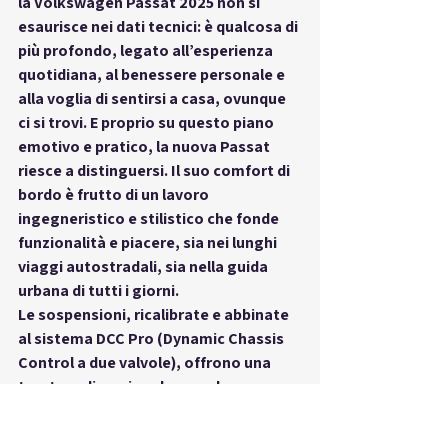
la 
Volkswagen Passat 2025
 non si 
esaurisce nei dati tecnici: è qualcosa di 
più profondo, legato all’esperienza 
quotidiana, al benessere personale e 
alla voglia di sentirsi a casa, ovunque 
ci si trovi. E proprio su questo piano 
emotivo e pratico, la nuova Passat 
riesce a distinguersi. Il suo 
comfort di 
bordo
 è frutto di un lavoro 
ingegneristico e stilistico che fonde 
funzionalità e piacere, sia nei lunghi 
viaggi autostradali, sia nella guida 
urbana di tutti i giorni.
Le sospensioni, ricalibrate e abbinate 
al sistema 
DCC Pro (Dynamic Chassis 
Control a due valvole)
, offrono una 
taratura dinamica che regola 
continuamente l’assetto in base al 
fondo stradale, alla modalità di guida 