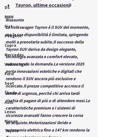
Tayron, ultime occasioni
!
DS
BMW
Riassunto
Fiat
La Volkswagen Tayron è il SUV del momento, 
ma la sua disponibilità è limitata, spingendo 
Peugeot
molti a prenotarla 
subito.Il
 successo della 
Cupra
Tayron SUV deriva da design elegante, 
Mercedes
tecnologia avanzata e comfort elevato, 
aumentando la 
domanda.La
 versione 2025 
Volkswagen
porta innovazioni estetiche e digitali che 
Ford
rendono il SUV ancora più esclusivo e 
Seat
ricercato.Il
 prezzo competitivo accresce il 
Škoda
senso di urgenza, perché chi arriva tardi 
rischia di pagare di più o di attendere mesi.Le 
Audi
caratteristiche premium e i sistemi di 
Lexus
sicurezza avanzati fanno crescere la corsa 
Nissan
all’acquisto.Motorizzazioni ibride e 
autonomia elettrica fino a 147 km rendono la 
Toyota