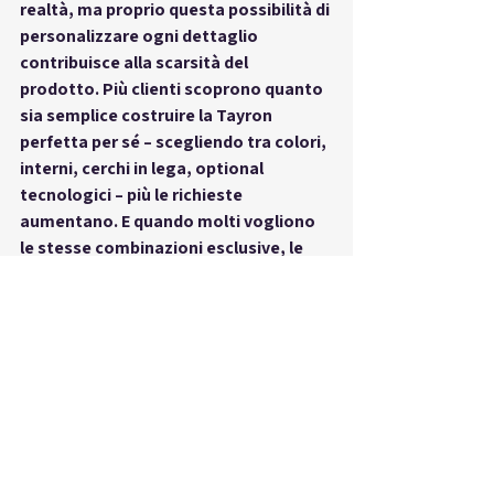
realtà, ma proprio questa possibilità di 
personalizzare ogni dettaglio 
contribuisce alla scarsità del 
prodotto. Più clienti scoprono quanto 
sia semplice costruire la Tayron 
perfetta per sé – scegliendo tra colori, 
interni, cerchi in lega, optional 
tecnologici – più le richieste 
aumentano. E quando molti vogliono 
le stesse combinazioni esclusive, le 
disponibilità si riducono rapidamente. 
Il configuratore non è solo un servizio 
digitale: è il punto in cui sogno e realtà 
si incontrano, dove ogni click avvicina 
l’acquirente alla sua auto ideale. Ma 
attenzione: anche le combinazioni più 
particolari possono esaurirsi. Vuoi la 
Tayron in un colore speciale o con un 
pacchetto R-Line? Devi muoverti 