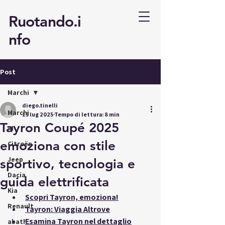
Ruotando.i
nfo
Post
Marchi
diego.tinelli
Marchi
15 lug 2025
Tempo di lettura: 8 min
Tayron Coupé 2025
AI
emoziona con stile
Citroën
Jeep
sportivo, tecnologia e
Dacia
guida elettrificata
Kia
Scopri Tayron, emoziona!
Renault
Tayron: Viaggia Altrove
Esamina Tayron nel dettaglio
abath