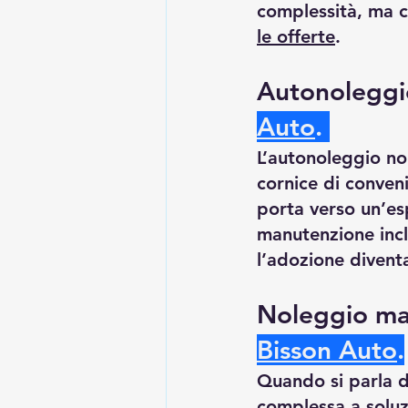
complessità, ma c
le offerte
.
Autonoleggi
Auto
.
L’autonoleggio no
cornice di conven
porta verso un’esp
manutenzione incl
l’adozione divent
Noleggio ma
Bisson Auto
.
Quando si parla d
complessa a soluzi