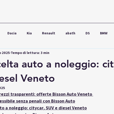
Dacia
Kia
Renault
abath
DS
BMW
o 2025
Tempo di lettura: 3 min
wagen
Ford
Seat
Škoda
Audi
Lexus
lta auto a noleggio: cit
esel Veneto
025
rezzi trasparenti: offerte Bisson Auto Veneto
essibile senza penali con Bisson Auto
o a noleggio: citycar, SUV e diesel Veneto