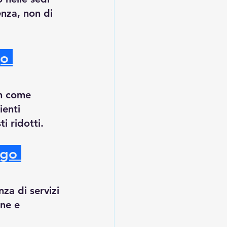
nza, non di 
o 
on come 
ienti 
i ridotti.
ngo 
a di servizi 
ne e 