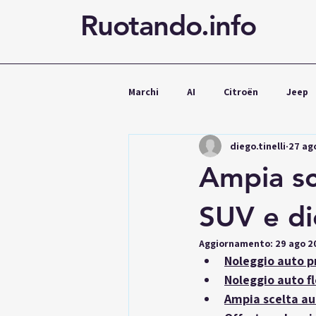
Ruotando.info
Marchi
AI
Citroën
Jeep
diego.tinelli
27 ag
Cupra
Mercedes
Volks
Ampia sce
Noleggio
SUV e di
Aggiornamento:
29 ago 2
Noleggio auto p
Noleggio auto fl
Ampia scelta aut