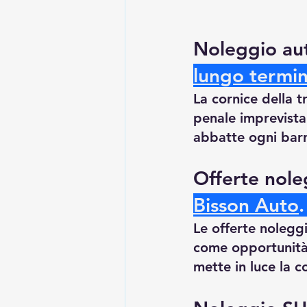
Noleggio aut
lungo termi
La cornice della 
penale imprevista
abbatte ogni barri
Offerte nole
Bisson Auto
.
Le offerte noleg
come opportunità 
mette in luce la c