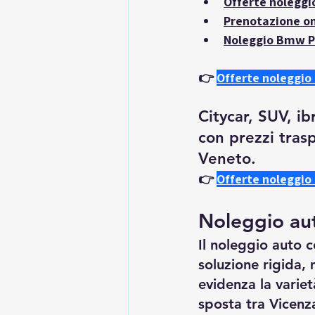
Offerte noleggi
Prenotazione on
Noleggio Bmw P
👉
Offerte noleggio
Citycar, SUV, ib
con prezzi trasp
Veneto.
👉
Offerte noleggio
Noleggio au
Il noleggio auto c
soluzione rigida, 
evidenza la varietà
sposta tra Vicenz