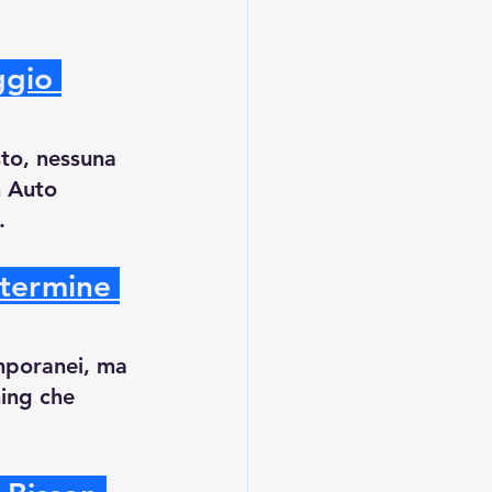
ggio 
sto, nessuna 
n Auto 
.
 termine 
mporanei, ma 
ing che 