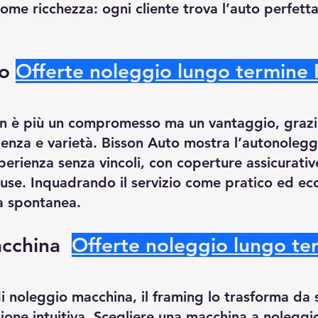
ome ricchezza: ogni cliente trova l’auto perfetta
o 
Offerte noleggio lungo termine 
n è più un compromesso ma un vantaggio, grazie
ienza e varietà. Bisson Auto mostra l’autonolegg
erienza senza vincoli, con coperture assicurativ
use. Inquadrando il servizio come pratico ed ec
a spontanea.
cchina  
Offerte noleggio lungo te
i noleggio macchina, il framing lo trasforma da s
one intuitiva. Scegliere una macchina a noleggio