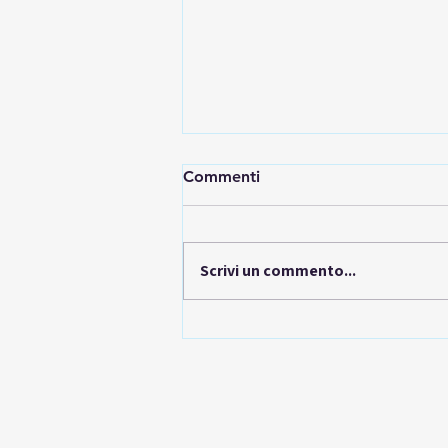
Commenti
Scrivi un commento...
Noleggio BMW esclusivo a
Padova con Bisson Auto