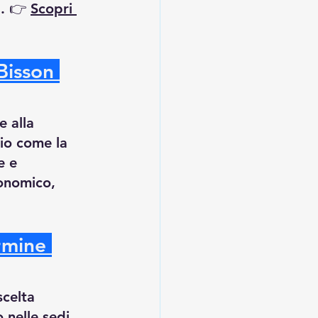
. 👉 
Scopri 
Bisson 
 alla 
io come la 
e e 
onomico, 
rmine 
celta 
 nelle sedi 