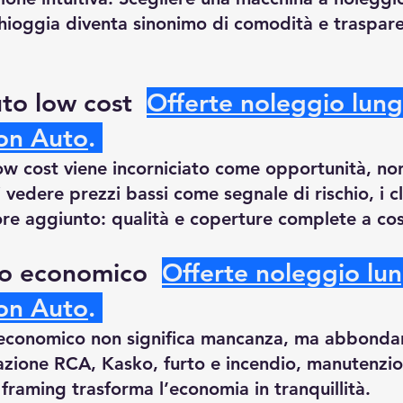
Chioggia diventa sinonimo di comodità e traspare
to low cost  
Offerte noleggio lung
son Auto
.
low cost viene incorniciato come opportunità, n
i vedere prezzi bassi come segnale di rischio, i cl
re aggiunto: qualità e coperture complete a cost
o economico  
Offerte noleggio lu
son Auto
.
economico non significa mancanza, ma abbondanz
azione RCA, Kasko, furto e incendio, manutenzio
 framing trasforma l’economia in tranquillità.