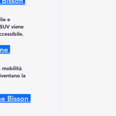
 Bisson 
ie e 
 SUV viene 
cessibile.
ne 
 mobilità 
iventano la 
e Bisson 