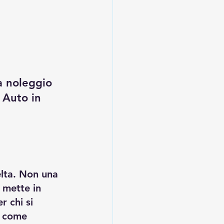
 a noleggio 
 Auto in 
elta. Non una 
 mette in 
r chi si 
n come 