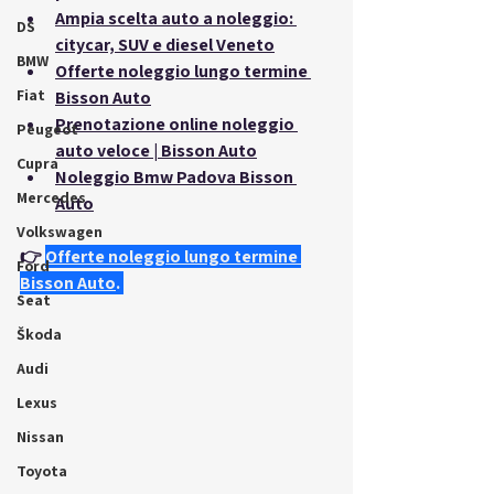
Ampia scelta auto a noleggio: 
DS
citycar, SUV e diesel Veneto
BMW
Offerte noleggio lungo termine 
Fiat
Bisson Auto
Prenotazione online noleggio 
Peugeot
auto veloce | Bisson Auto
Cupra
Noleggio Bmw Padova Bisson 
Mercedes
Auto
Volkswagen
👉
Offerte noleggio lungo termine 
Ford
Bisson Auto
.
Seat
Škoda
Audi
Lexus
Nissan
Toyota