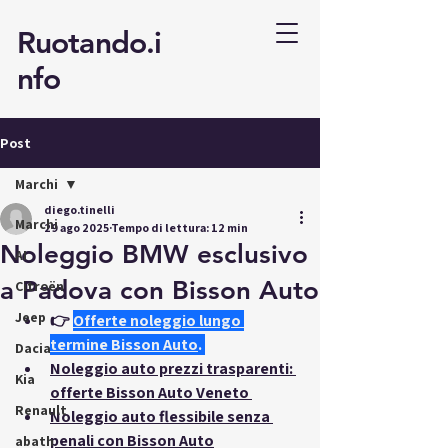
Ruotando.i
nfo
Post
Marchi
diego.tinelli
Marchi
29 ago 2025
Tempo di lettura: 12 min
Noleggio BMW esclusivo
AI
a Padova con Bisson Auto
Citroën
Jeep
👉
Offerte noleggio lungo 
termine Bisson Auto
.
Dacia
Noleggio auto prezzi trasparenti: 
Kia
offerte Bisson Auto Veneto
Renault
Noleggio auto flessibile senza 
penali con Bisson Auto
abath