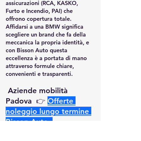
assicurazioni (RCA, KASKO, 
Furto e Incendio, PAI) che 
offrono copertura totale. 
Affidarsi a una BMW significa 
scegliere un brand che fa della 
meccanica la propria identità, e 
con Bisson Auto questa 
eccellenza è a portata di mano 
attraverso formule chiare, 
convenienti e trasparenti.
Aziende mobilità 
Padova
  👉
Offerte 
noleggio lungo termine 
Bisson Auto
.
Padova è una città dinamica, con 
un tessuto imprenditoriale che 