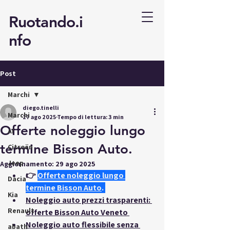
Ruotando.i
nfo
Post
Marchi
diego.tinelli
Marchi
27 ago 2025
Tempo di lettura: 3 min
Offerte noleggio lungo
AI
termine Bisson Auto.
Citroën
Jeep
Aggiornamento:
29 ago 2025
👉
Offerte noleggio lungo 
Dacia
termine Bisson Auto
.
Kia
Noleggio auto prezzi trasparenti: 
Renault
offerte Bisson Auto Veneto
Noleggio auto flessibile senza 
abath