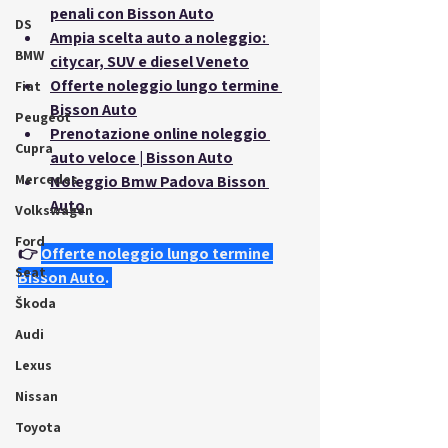
penali con Bisson Auto
DS
Ampia scelta auto a noleggio: 
BMW
citycar, SUV e diesel Veneto
Offerte noleggio lungo termine 
Fiat
Bisson Auto
Peugeot
Prenotazione online noleggio 
Cupra
auto veloce | Bisson Auto
Mercedes
Noleggio Bmw Padova Bisson 
Auto
Volkswagen
Ford
👉
Offerte noleggio lungo termine 
Seat
Bisson Auto
.
Škoda
Audi
Lexus
Nissan
Toyota