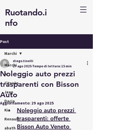
Ruotando.i
nfo
Post
Marchi
diego.tinelli
Marchi
27 ago 2025
Tempo di lettura: 15 min
Noleggio auto prezzi
AI
trasparenti con Bisson
Citroën
Jeep
Auto
Dacia
Aggiornamento:
29 ago 2025
Noleggio auto prezzi 
Kia
trasparenti: offerte 
Renault
Bisson Auto Veneto
abath