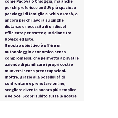
come Padova o Chioggia, ma anche 
per chi preferisce un SUV più spazioso 
per viaggi di famiglia a Schio o Rosà, o 
ancora per chi lavora su lunghe 
distanze e necessita di un diesel 
efficiente per tratte quotidiane tra 
Rovigo ed Este.
Il nostro obiettivo è offrire un 
autonoleggio economico senza 
compromessi
, che permetta a privati e 
aziende di pianificare i propri costi e 
muoversi senza preoccupazioni. 
Inoltre, grazie alla possibilità di 
confrontare e prenotare online, 
scegliere diventa ancora più semplice 
e veloce. Scopri subito tutte le nostre 
offerte e trova la formula di 
autonoleggio economico più adatta 
alle tue esigenze visitando la pagina 